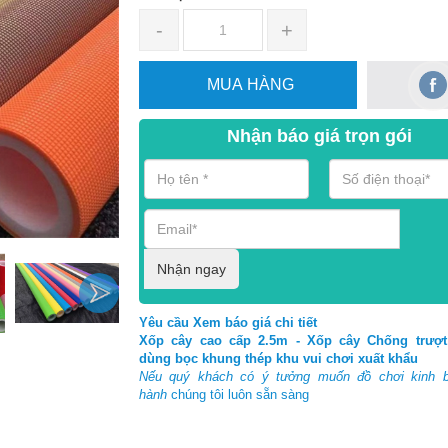
-
+
MUA HÀNG
Nhận báo giá trọn gói
Nhận ngay
Yêu cầu Xem báo giá chi tiết
Xốp cây cao cấp 2.5m - Xốp cây Chống trượt
dùng bọc khung thép khu vui chơi xuất khẩu
Nếu quý khách có ý tưởng muốn đồ chơi kinh 
hành
chúng tôi luôn sẵn sàng