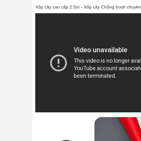
Xốp cây cao cấp 2.5m - Xốp cây Chống trượt chuyên