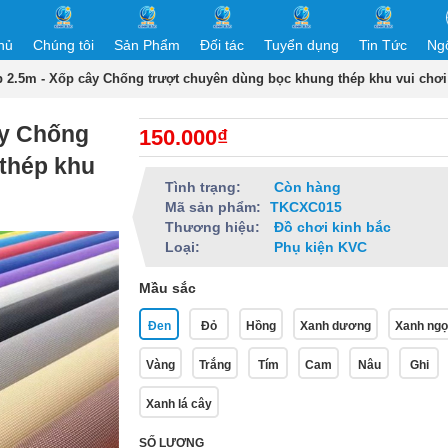
hủ
Chúng tôi
Sản Phẩm
Đối tác
Tuyển dụng
Tin Tức
Ng
p 2.5m - Xốp cây Chống trượt chuyên dùng bọc khung thép khu vui chơi
ây Chống
150.000₫
thép khu
Tình trạng:
Còn hàng
Mã sản phẩm:
TKCXC015
Thương hiệu:
Đồ chơi kinh bắc
Loại:
Phụ kiện KVC
Mầu sắc
Đen
Đỏ
Hồng
Xanh dương
Xanh ng
Vàng
Trắng
Tím
Cam
Nâu
Ghi
Xanh lá cây
SỐ LƯỢNG