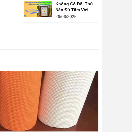
Không Có Đối Thủ
Nào Đủ Tầm Với Đồ
Chơi Kinh Bắc
26/06/2025
Trong Ngành Vui
Chơi Tại Việt Nam