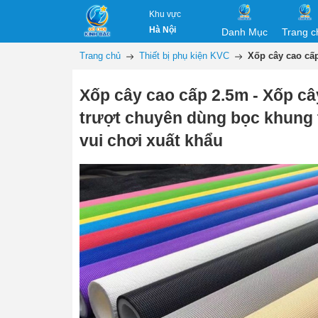
Khu vực
Hà Nội
Danh Mục
Trang c
Trang chủ
Thiết bị phụ kiện KVC
Xốp cây cao cấ
Xốp cây cao cấp 2.5m - Xốp c
trượt chuyên dùng bọc khung 
vui chơi xuất khẩu