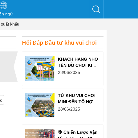
ôn ngữ
 xuất khẩu
Hỏi Đáp Đầu tư khu vui chơi
KHÁCH HÀNG NHỚ
TÊN ĐỒ CHƠI KINH
BẮC TRƯỚC CẢ
28/06/2025
KHI NGHĨ ĐẾN KHU
VUI CHƠI
TỪ KHU VUI CHƠI
ọc
MINI ĐẾN TỔ HỢP
GIẢI TRÍ NGHÌN M²
28/06/2025
– ĐỒ CHƠI KINH
BẮC ĐỀU LÀM
ĐƯỢC!
🎯 Chiến Lược Vận