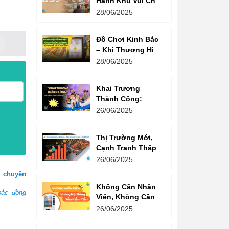
Hành Khu Vui Chơi
3 Thế Hệ – Tối Đa
28/06/2025
Hóa Doanh Thu
Mỗi Lượt Chơi
Đồ Chơi Kinh Bắc
– Khi Thương Hiệu
Vững Mạnh Bắt
28/06/2025
Đầu Từ Niềm Tin
Của Ông Lớn
Khai Trương
Thành Công:
Khách Nườm
26/06/2025
Nượp, Lợi Nhuận
Bùng Nổ – Bí
Thị Trường Mới,
Quyết Là Gì?
Cạnh Tranh Thấp –
Trampoline Park Là
26/06/2025
Lựa Chọn Vàng
 chuyên
Không Cần Nhân
bắc đồng
Viên, Không Cần
Cửa Hàng – Chỉ
26/06/2025
Cần Máy Bán
Hàng!