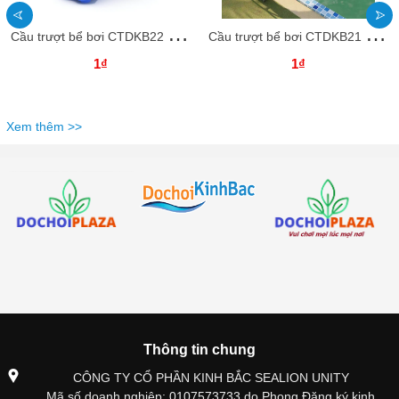
C
ầu trượt bể bơi CTDKB22 Dochoikinhbac Cầu trượt nhựa cho trẻ em vui chơi
C
ầu trượt bể bơi CTDKB21 Dochoikinhbac Cầu trượt nhựa cho trẻ em vui chơi
1₫
1₫
Xem thêm >>
Thông tin chung
CÔNG TY CỔ PHẦN KINH BẮC SEALION UNITY
Mã số doanh nghiệp: 0107573733 do Phong Đăng ký kinh