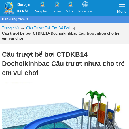
Khu vực
Hà Nội
Menu
Sản phẩm
Tin tức
Dịch vụ
Ngôn ngữ
Bạn đang xem tại
Trang chủ
Cầu Trượt Trẻ Em Bể Bơi
Cầu trượt bể bơi CTDKB14 Dochoikinhbac Cầu trượt nhựa cho trẻ
em vui chơi
Cầu trượt bể bơi CTDKB14
Dochoikinhbac Cầu trượt nhựa cho trẻ
em vui chơi