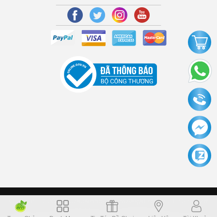
Copyright © 2006 Dochoikinhbac.com Alright reversed. Designed
Dochoikinhbac.vn
.
cung cấp bởi sapo