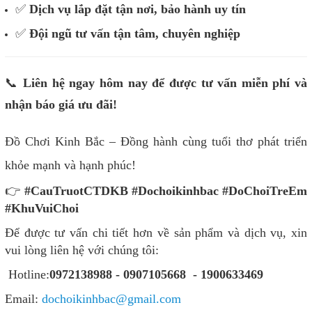
✅
Dịch vụ lắp đặt tận nơi, bảo hành uy tín
✅
Đội ngũ tư vấn tận tâm, chuyên nghiệp
📞
Liên hệ ngay hôm nay để được tư vấn miễn phí và
nhận báo giá ưu đãi!
Đồ Chơi Kinh Bắc – Đồng hành cùng tuổi thơ phát triển
khỏe mạnh và hạnh phúc!
👉
#CauTruotCTDKB #Dochoikinhbac #DoChoiTreEm
#KhuVuiChoi
Để được tư vấn chi tiết hơn về sản phẩm và dịch vụ, xin
vui lòng liên hệ với chúng tôi:
Hotline:
0972138988 - 0907105668 - 1900633469
Email:
dochoikinhbac@gmail.com