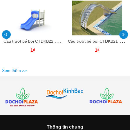
C
ầu trượt bể bơi CTDKB22 Dochoikinhbac Cầu trượt nhựa cho trẻ em vui chơi
C
ầu trượt bể bơi CTDKB21 Dochoikinhbac Cầu trượt nhựa cho trẻ em vui chơi
1₫
1₫
Xem thêm >>
Thông tin chung