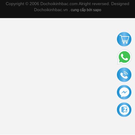
Copyright © 2006 Dochoikinhbac.com Alright reversed. Designed
Dochoikinhbac.vn
.
cung cấp bởi sapo