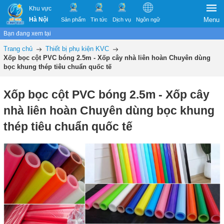
Khu vực
Hà Nội
Menu
Sản phẩm
Tin tức
Dịch vụ
Ngôn ngữ
Bạn đang xem tại
Trang chủ
Thiết bị phụ kiện KVC
Xốp bọc cột PVC bóng 2.5m - Xốp cây nhà liên hoàn Chuyên dùng
bọc khung thép tiêu chuẩn quốc tế
Xốp bọc cột PVC bóng 2.5m - Xốp cây
nhà liên hoàn Chuyên dùng bọc khung
thép tiêu chuẩn quốc tế