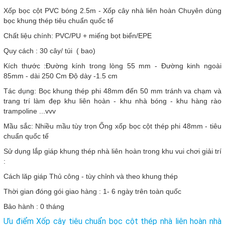
Xốp bọc cột PVC bóng 2.5m - Xốp cây nhà liên hoàn Chuyên dùng
bọc khung thép tiêu chuẩn quốc tế
Chất liệu chính: PVC/PU + miếng bọt biển/EPE
Quy cách : 30 cây/ túi ( bao)
Kích thước :Đường kính trong lòng 55 mm - Đường kinh ngoài
85mm - dài 250 Cm Độ dày -1.5 cm
Tác dụng: Bọc khung thép phi 48mm đến 50 mm tránh va chạm và
trang trí làm đẹp khu liên hoàn - khu nhà bóng - khu hàng rào
trampoline ...vvv
Mầu sắc: Nhiều mầu tùy trọn Ống xốp bọc cột thép phi 48mm - tiêu
chuẩn quốc tế
Sử dụng lắp giáp khung thép nhà liên hoàn trong khu vui chơi giải trí
:
Cách lăp giáp Thủ công - tùy chỉnh và theo khung thép
Thời gian đóng gói giao hàng : 1- 6 ngày trên toàn quốc
Bảo hành : 0 tháng
Ưu điểm Xốp cây tiêu chuẩn bọc cột thép nhà liên hoàn nhà