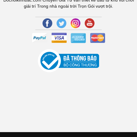
Dochoikinhbac.com Chuyên Gia Tư vấn thiết kế đầu tư khu vui chơi
giải trí Trong nhà ngoài trời Trọn Gói vượt trội.