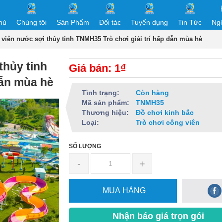
hủ
Chúng tôi
Sản Phẩm
Đối tác
Tuyển dụng
Tin Tức
Ng
 viên nước sợi thủy tinh TNMH35 Trò chơi giải trí hấp dẫn mùa hè
thủy tinh
Giá bán: 1₫
dẫn mùa hè
Tình trạng:
Còn hàng
Mã sản phẩm:
TNMH35
Thương hiệu:
Đồ chơi kinh bắc
Loại:
Trò chơi công viên
SỐ LƯỢNG
-
+
MUA HÀNG
Nhận báo giá trọn gói