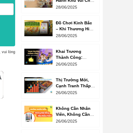
Hành Khu Vui Chơi
3 Thế Hệ – Tối Đa
28/06/2025
Hóa Doanh Thu
Mỗi Lượt Chơi
Đồ Chơi Kinh Bắc
– Khi Thương Hiệu
Vững Mạnh Bắt
28/06/2025
Đầu Từ Niềm Tin
Của Ông Lớn
Khai Trương
 vui lòng
Thành Công:
Khách Nườm
26/06/2025
Nượp, Lợi Nhuận
Bùng Nổ – Bí
Thị Trường Mới,
Quyết Là Gì?
Cạnh Tranh Thấp –
Trampoline Park Là
26/06/2025
Lựa Chọn Vàng
Không Cần Nhân
Viên, Không Cần
Cửa Hàng – Chỉ
26/06/2025
Cần Máy Bán
Hàng!