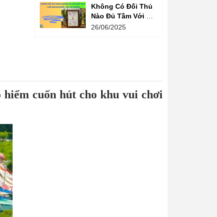
Không Có Đối Thủ
Nào Đủ Tầm Với Đồ
Chơi Kinh Bắc
26/06/2025
Trong Ngành Vui
Chơi Tại Việt Nam
 hiểm cuốn hút cho khu vui chơi