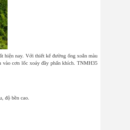
t hiện nay. Với thiết kế đường ống xoắn màu
uốn vào cơn lốc xoáy đầy phấn khích. TNMH35
u, độ bền cao.