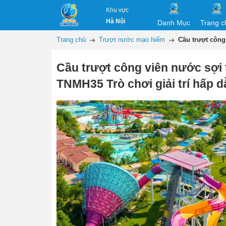
Khu vực
Hà Nội
Danh Mục
Trang c
Trang chủ
Trượt nước mạo hiểm
Cầu trượt công
Cầu trượt công viên nước sợi 
TNMH35 Trò chơi giải trí hấp 