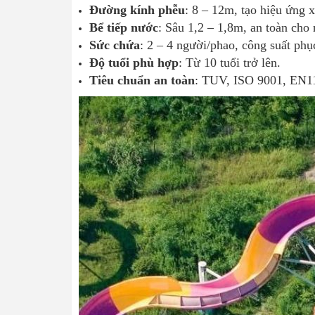
Đường kính phễu
: 8 – 12m, tạo hiệu ứng 
Bể tiếp nước
: Sâu 1,2 – 1,8m, an toàn cho
Sức chứa
: 2 – 4 người/phao, công suất phụ
Độ tuổi phù hợp
: Từ 10 tuổi trở lên.
Tiêu chuẩn an toàn
: TUV, ISO 9001, EN1