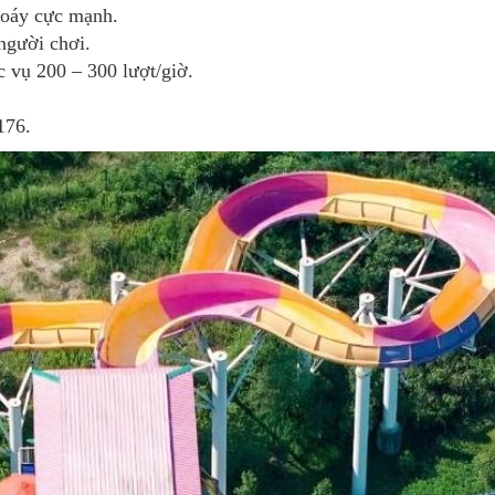
xoáy cực mạnh.
 người chơi.
c vụ 200 – 300 lượt/giờ.
176.