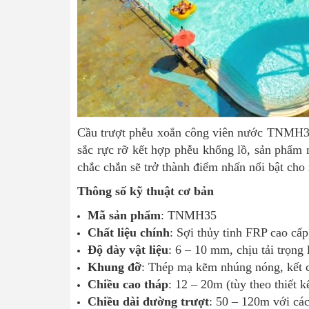
Cầu trượt phễu xoắn công viên nước TNMH35 
sắc rực rỡ kết hợp phễu khổng lồ, sản phẩm
chắc chắn sẽ trở thành điểm nhấn nổi bật cho 
Thông số kỹ thuật cơ bản
Mã sản phẩm
: TNMH35
Chất liệu chính
: Sợi thủy tinh FRP cao cấp
Độ dày vật liệu
: 6 – 10 mm, chịu tải trọng 
Khung đỡ
: Thép mạ kẽm nhúng nóng, kết c
Chiều cao tháp
: 12 – 20m (tùy theo thiết kế
Chiều dài đường trượt
: 50 – 120m với cá