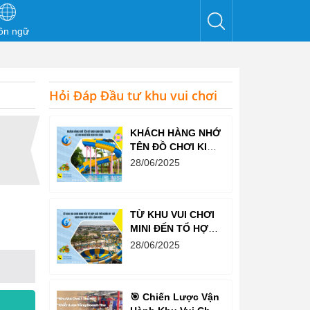
ôn ngữ
Hỏi Đáp Đầu tư khu vui chơi
KHÁCH HÀNG NHỚ
TÊN ĐỒ CHƠI KINH
BẮC TRƯỚC CẢ
28/06/2025
KHI NGHĨ ĐẾN KHU
VUI CHƠI
TỪ KHU VUI CHƠI
MINI ĐẾN TỔ HỢP
GIẢI TRÍ NGHÌN M²
28/06/2025
– ĐỒ CHƠI KINH
BẮC ĐỀU LÀM
ĐƯỢC!
🎯 Chiến Lược Vận