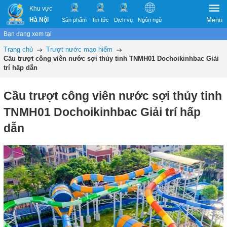
Khu vực
Hà Nội
Menu
Sản phẩm
Tin tức
Dịch vụ
Ngôn ngữ
Bạn đang xem tại
Trang chủ
Trượt nước mạo hiểm
Cầu trượt công viên nước sợi thủy tinh TNMH01 Dochoikinhbac Giải
trí hấp dẫn
Cầu trượt công viên nước sợi thủy tinh
TNMH01 Dochoikinhbac Giải trí hấp
dẫn