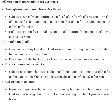
Đối với người chơi (khách tới vui chơi )
Trải nghiệm giải trí mạo hiểm đầy thú vị:
Cầu trượt sợi thủy tinh thường có thiết kế độc đáo với các đường trượt tốc
độ cao, khúc cua ngoạn mục hoặc hiệu ứng đặc biệt, tạo cảm giác mạnh
mẽ và phấn khích.
Phù hợp cho nhiều lứa tuổi, từ trẻ em đến người lớn, mang lại niềm vui
cho cả gia đình.
An toàn tuyệt đối:
Chất liệu sợi thủy tinh được thiết kế mịn màng, không gây trầy xước, đảm
bảo an toàn cho người chơi.
Được kiểm định chất lượng và tuân thủ các tiêu chuẩn an toàn quốc tế.
Cơ hội tương tác và gắn kết:
Các trò chơi trên cầu trượt không chỉ là hoạt động cá nhân mà còn giúp
nhóm bạn bè, gia đình có cơ hội tương tác, gắn bó và tạo kỷ niệm đẹp.
Giá trị giải trí đa dạng:
Ngoài cảm giác mạnh, cầu trượt còn mang lại niềm vui thư giãn với các
thiết kế nhẹ nhàng phù hợp cho trẻ nhỏ hoặc người chơi ít yêu thích mạo
hiểm.