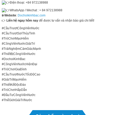
Điện thoại: +84 972138988
WhatsApp / Wechat : + 84 972138988
🌐
Website
:
Dochoikinhbac.com
👉
Liên hệ ngay hôm nay
để được tư vấn và nhận báo giá chi tiết!
#CầuTrượtCôngViênNước
#CầuTrượtSợiThủyTinh
#TròChơiMạoHiểm
#CôngViênNướcGiảiTrí
#TrảiNghiệmCảmGiácMạnh
#ThiếtBịCôngViênNước
#DochoiKinhBac
#CôngViênNướcHiệnĐại
#TròChơiGiaĐình
#CầuTrượtNướcTốcĐộCao
#GiảiTríMạoHiểm
#ThiếtKếĐộcĐáo
#TròChơiHấpDẫn
#ĐầuTưCôngViênNước
#ThếGiớiGiảiTríNước