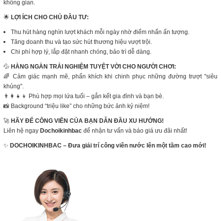
không gian.
🌟
LỢI ÍCH CHO CHỦ ĐẦU TƯ:
Thu hút hàng nghìn lượt khách mỗi ngày nhờ điểm nhấn ấn tượng.
Tăng doanh thu và tạo sức hút thương hiệu vượt trội.
Chi phí hợp lý, lắp đặt nhanh chóng, bảo trì dễ dàng.
💦
HÀNG NGÀN TRẢI NGHIỆM TUYỆT VỜI CHO NGƯỜI CHƠI:
🌈 Cảm giác mạnh mẽ, phấn khích khi chinh phục những đường trượt "siêu
khủng".
👨‍👩‍👧‍👦 Phù hợp mọi lứa tuổi – gắn kết gia đình và bạn bè.
📸 Background “triệu like” cho những bức ảnh kỷ niệm!
🚀
HÃY ĐỂ CÔNG VIÊN CỦA BẠN DẪN ĐẦU XU HƯỚNG!
Liên hệ ngay
Dochoikinhbac
để nhận tư vấn và báo giá ưu đãi nhất!
✨
DOCHOIKINHBAC – Đưa giải trí công viên nước lên một tầm cao mới!