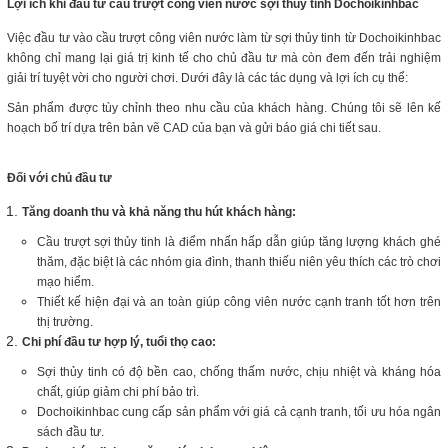
Lợi ích khi đầu tư cầu trượt công viên nước sợi thủy tinh Dochoikinhbac
Việc đầu tư vào cầu trượt công viên nước làm từ sợi thủy tinh từ Dochoikinhbac
không chỉ mang lại giá trị kinh tế cho chủ đầu tư mà còn đem đến trải nghiệm
giải trí tuyệt vời cho người chơi. Dưới đây là các tác dụng và lợi ích cụ thể:
Sản phẩm được tùy chỉnh theo nhu cầu của khách hàng. Chúng tôi sẽ lên kế
hoạch bố trí dựa trên bản vẽ CAD của bạn và gửi báo giá chi tiết sau.
Đối với chủ đầu tư
Tăng doanh thu và khả năng thu hút khách hàng:
Cầu trượt sợi thủy tinh là điểm nhấn hấp dẫn giúp tăng lượng khách ghé
thăm, đặc biệt là các nhóm gia đình, thanh thiếu niên yêu thích các trò chơi
mạo hiểm.
Thiết kế hiện đại và an toàn giúp công viên nước cạnh tranh tốt hơn trên
thị trường.
Chi phí đầu tư hợp lý, tuổi thọ cao:
Sợi thủy tinh có độ bền cao, chống thấm nước, chịu nhiệt và kháng hóa
chất, giúp giảm chi phí bảo trì.
Dochoikinhbac cung cấp sản phẩm với giá cả cạnh tranh, tối ưu hóa ngân
sách đầu tư.