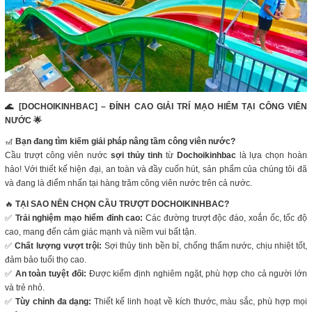
🌊 [DOCHOIKINHBAC] – ĐỈNH CAO GIẢI TRÍ MẠO HIỂM TẠI CÔNG VIÊN
NƯỚC 🌟
🎢
Bạn đang tìm kiếm giải pháp nâng tầm công viên nước?
Cầu trượt công viên nước
sợi thủy tinh
từ
Dochoikinhbac
là lựa chọn hoàn
hảo! Với thiết kế hiện đại, an toàn và đầy cuốn hút, sản phẩm của chúng tôi đã
và đang là điểm nhấn tại hàng trăm công viên nước trên cả nước.
🔥
TẠI SAO NÊN CHỌN CẦU TRƯỢT DOCHOIKINHBAC?
✅
Trải nghiệm mạo hiểm đỉnh cao:
Các đường trượt độc đáo, xoắn ốc, tốc độ
cao, mang đến cảm giác mạnh và niềm vui bất tận.
✅
Chất lượng vượt trội:
Sợi thủy tinh bền bỉ, chống thấm nước, chịu nhiệt tốt,
đảm bảo tuổi thọ cao.
✅
An toàn tuyệt đối:
Được kiểm định nghiêm ngặt, phù hợp cho cả người lớn
và trẻ nhỏ.
✅
Tùy chỉnh đa dạng:
Thiết kế linh hoạt về kích thước, màu sắc, phù hợp mọi