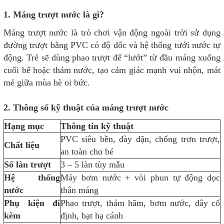
1. Máng trượt nước là gì?
Máng trượt nước là trò chơi vận động ngoài trời sử dụng
đường trượt bằng PVC có độ dốc và hệ thống tưới nước tự
động. Trẻ sẽ dùng phao trượt để “lướt” từ đầu máng xuống
cuối bể hoặc thảm nước, tạo cảm giác mạnh vui nhộn, mát
mẻ giữa mùa hè oi bức.
2.
Thông số kỹ thuật của máng trượt nước
Hạng mục
Thông tin kỹ thuật
PVC siêu bền, dày dặn, chống trơn trượt,
Chất liệu
an toàn cho bé
Số làn trượt
3 – 5 làn tùy mẫu
Hệ thống
Máy bơm nước + vòi phun tự động dọc
nước
thân máng
Phụ kiện đi
Phao trượt, thảm hãm, bơm nước, dây cố
kèm
định, bạt hạ cánh