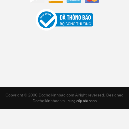
Copyright © 2006 Dochoikinhbac.com Alright reversed. Designed
Dochoikinhbac.vn
.
cung cấp bởi sapo