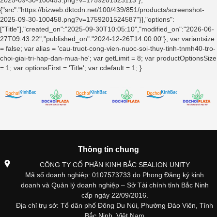
{"src":"https://bizweb.dktcdn.net/100/439/851/products/screenshot-
2025-09-30-100458.png?v=1759201524587"}],"options":
["Title"],"created_on":"2025-09-30T10:05:10","modified_on":"2026-06-
27T09:43:22","published_on":"2024-12-26T14:00:00"}; var variantsize
= false; var alias = 'cau-truot-cong-vien-nuoc-soi-thuy-tinh-tnmh40-tro-
choi-giai-tri-hap-dan-mua-he'; var getLimit = 8; var productOptionsSize
= 1; var optionsFirst = 'Title'; var cdefault = 1; }
Thông tin chung
CÔNG TY CỔ PHẦN KINH BẮC SEALION UNITY
Mã số doanh nghiệp: 0107573733 do Phong Đăng ký kinh
doanh và Quản lý doanh nghiệp – Sở Tài chính tỉnh Bắc Ninh
cấp ngày 22/09/2016.
Địa chỉ trụ sở: Tổ dân phố Đông Du Núi, Phường Đào Viên, Tỉnh
Bắc Ninh, Việt Nam