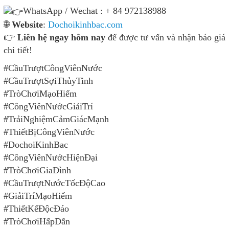
WhatsApp / Wechat : + 84 972138988
🌐
Website
:
Dochoikinhbac.com
👉
Liên hệ ngay hôm nay
để được tư vấn và nhận báo giá
chi tiết!
#CầuTrượtCôngViênNước
#CầuTrượtSợiThủyTinh
#TròChơiMạoHiểm
#CôngViênNướcGiảiTrí
#TrảiNghiệmCảmGiácMạnh
#ThiếtBịCôngViênNước
#DochoiKinhBac
#CôngViênNướcHiệnĐại
#TròChơiGiaĐình
#CầuTrượtNướcTốcĐộCao
#GiảiTríMạoHiểm
#ThiếtKếĐộcĐáo
#TròChơiHấpDẫn