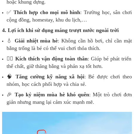
hoặc khung dựng.
✅
Thích hợp cho mọi mô hình
: Trường học, sân chơi
cộng đồng, homestay, khu du lịch,…
4. Lợi ích khi sử dụng máng trượt nước ngoài trời
💧
Giải nhiệt mùa hè
: Không cần hồ bơi, chỉ cần mặt
bằng trống là bé có thể vui chơi thỏa thích.
🏃‍♂️
Kích thích vận động toàn thân
: Giúp bé phát triển
thể chất, giữ thăng bằng và phản xạ tốt hơn.
🧠
Tăng cường kỹ năng xã hội
: Bé được chơi theo
nhóm, học cách phối hợp và chia sẻ.
🎉
Tạo kỷ niệm mùa hè khó quên
: Một trò chơi đơn
giản nhưng mang lại cảm xúc mạnh mẽ.