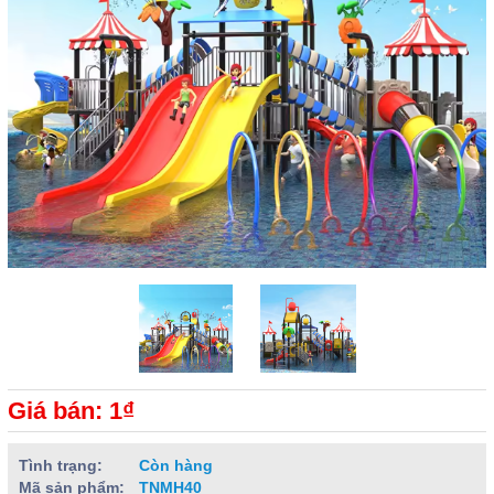
Giá bán: 1₫
Tình trạng:
Còn hàng
Mã sản phẩm:
TNMH40