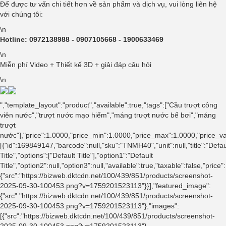
Để được tư vấn chi tiết hơn về sản phẩm và dịch vụ, vui lòng liên hệ
với chúng tôi:
\n
Hotline: 0972138988 - 0907105668 - 1900633469
\n
Miễn phí Video + Thiết kế 3D + giải đáp câu hỏi
\n
","template_layout":"product","available":true,"tags":["Cầu trượt công
viên nước","trượt nước mạo hiểm","máng trượt nước bể bơi","máng
trượt
nước"],"price":1.0000,"price_min":1.0000,"price_max":1.0000,"price_
[{"id":169849147,"barcode":null,"sku":"TNMH40","unit":null,"title":"Defau
Title","options":["Default Title"],"option1":"Default
Title","option2":null,"option3":null,"available":true,"taxable":false,"
{"src":"https://bizweb.dktcdn.net/100/439/851/products/screenshot-
2025-09-30-100453.png?v=1759201523113"}}],"featured_image":
{"src":"https://bizweb.dktcdn.net/100/439/851/products/screenshot-
2025-09-30-100453.png?v=1759201523113"},"images":
[{"src":"https://bizweb.dktcdn.net/100/439/851/products/screenshot-
2025-09-30-100453.png?v=1759201523113"},