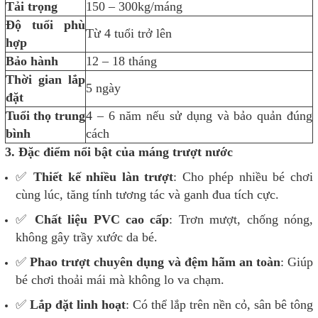
Tải trọng
150 – 300kg/máng
Độ tuổi phù
Từ 4 tuổi trở lên
hợp
Bảo hành
12 – 18 tháng
Thời gian lắp
5 ngày
đặt
Tuổi thọ trung
4 – 6 năm nếu sử dụng và bảo quản đúng
bình
cách
3.
Đặc điểm nổi bật của máng trượt nước
✅
Thiết kế nhiều làn trượt
: Cho phép nhiều bé chơi
cùng lúc, tăng tính tương tác và ganh đua tích cực.
✅
Chất liệu PVC cao cấp
: Trơn mượt, chống nóng,
không gây trầy xước da bé.
✅
Phao trượt chuyên dụng và đệm hãm an toàn
: Giúp
bé chơi thoải mái mà không lo va chạm.
✅
Lắp đặt linh hoạt
: Có thể lắp trên nền cỏ, sân bê tông