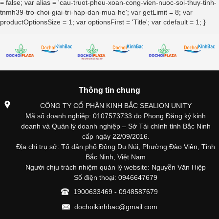
= false; var alias = 'cau-truot-pheu-xoan-cong-vien-nuoc-soi-thuy-tinh-
tnmh39-tro-choi-giai-tri-hap-dan-mua-he'; var getLimit = 8; var
productOptionsSize = 1; var optionsFirst = 'Title'; var cdefault = 1; }
Thông tin chung
CÔNG TY CỔ PHẦN KINH BẮC SEALION UNITY
Mã số doanh nghiệp: 0107573733 do Phong Đăng ký kinh
doanh và Quản lý doanh nghiệp – Sở Tài chính tỉnh Bắc Ninh
cấp ngày 22/09/2016.
Địa chỉ trụ sở: Tổ dân phố Đông Du Núi, Phường Đào Viên, Tỉnh
Bắc Ninh, Việt Nam
Người chịu trách nhiệm quản lý website: Nguyễn Văn Hiệp
Số điện thoại: 0946647679
1900633469 - 0948587679
dochoikinhbac@gmail.com