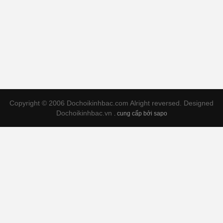
Copyright © 2006 Dochoikinhbac.com Alright reversed. Designed
Dochoikinhbac.vn
.
cung cấp bởi sapo