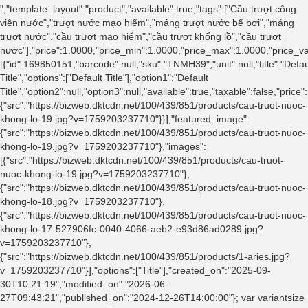
","template_layout":"product","available":true,"tags":["Cầu trượt công
viên nước","trượt nước mạo hiểm","máng trượt nước bể bơi","máng
trượt nước","cầu trượt mạo hiểm","cầu trượt khổng lồ","cầu trượt
nước"],"price":1.0000,"price_min":1.0000,"price_max":1.0000,"price_
[{"id":169850151,"barcode":null,"sku":"TNMH39","unit":null,"title":"Defau
Title","options":["Default Title"],"option1":"Default
Title","option2":null,"option3":null,"available":true,"taxable":false,"
{"src":"https://bizweb.dktcdn.net/100/439/851/products/cau-truot-nuoc-
khong-lo-19.jpg?v=1759203237710"}}],"featured_image":
{"src":"https://bizweb.dktcdn.net/100/439/851/products/cau-truot-nuoc-
khong-lo-19.jpg?v=1759203237710"},"images":
[{"src":"https://bizweb.dktcdn.net/100/439/851/products/cau-truot-
nuoc-khong-lo-19.jpg?v=1759203237710"},
{"src":"https://bizweb.dktcdn.net/100/439/851/products/cau-truot-nuoc-
khong-lo-18.jpg?v=1759203237710"},
{"src":"https://bizweb.dktcdn.net/100/439/851/products/cau-truot-nuoc-
khong-lo-17-527906fc-0040-4066-aeb2-e93d86ad0289.jpg?
v=1759203237710"},
{"src":"https://bizweb.dktcdn.net/100/439/851/products/1-aries.jpg?
v=1759203237710"}],"options":["Title"],"created_on":"2025-09-
30T10:21:19","modified_on":"2026-06-
27T09:43:21","published_on":"2024-12-26T14:00:00"}; var variantsize