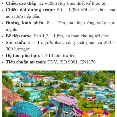
Chiều cao tháp
: 12 – 20m (tùy theo thiết kế thực tế).
Chiều dài đường trượt
: 50 – 120m với các khúc cua
uốn lượn hấp dẫn.
Đường kính phễu
: 8 – 12m, tạo hiệu ứng xoáy cực
mạnh.
Bể tiếp nước
: Sâu 1,2 – 1,8m, an toàn cho người chơi.
Sức chứa
: 2 – 4 người/phao, công suất phục vụ 200 –
300 lượt/giờ.
Độ tuổi phù hợp
: Từ 10 tuổi trở lên.
Tiêu chuẩn an toàn
: TUV, ISO 9001, EN1176.