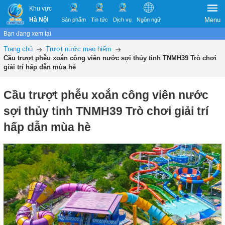
Khu vực
Hà Nội
Menu
Sản phẩm
Tin tức
Dịch vụ
Ngôn ngữ
Bạn đang xem tại
Trang chủ
Trượt nước mạo hiểm
Cầu trượt phễu xoắn công viên nước sợi thủy tinh TNMH39 Trò chơi
giải trí hấp dẫn mùa hè
Cầu trượt phễu xoắn công viên nước
sợi thủy tinh TNMH39 Trò chơi giải trí
hấp dẫn mùa hè