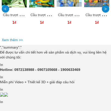
C
ầu trượt xoắn ốc công viên nước sợi thủy tinh TNMH43 - Trò chơi giải trí hấp dẫn mùa hè
C
ầu trượt phễu xoắn công viên nước sợi thủy tinh TNMH41 Trò chơi giải trí hấp dẫn mùa hè
C
ầu trượt công viên nước sợi thủy tinh TNMH44 Trò chơi giải trí hấp dẫn mùa hè
C
ầu trượt công viên nước sợi thủy tinh TNMH42 Trò chơi giải trí hấp dẫn mùa hè
1₫
1₫
1₫
1₫
Xem thêm >>
","summary":"
Để được tư vấn chi tiết hơn về sản phẩm và dịch vụ, vui lòng liên hệ
với chúng tôi:
\n
Hotline: 0972138988 - 0907105668 - 1900633469
\n
Miễn phí Video + Thiết kế 3D + giải đáp câu hỏi
\n
\n