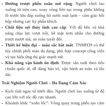
Đường trượt phễu xoắn mở rộng
: Người chơi lao
xuống từ trên cao, xoay vòng liên tục trong phễu khổng
lồ trước khi đáp xuống hồ nước mát lạnh – cảm giác hồi
hộp nhưng cực kỳ phấn khích.
Chất liệu sợi thủy tinh cao cấp
: Với độ bền và khả
năng chịu lực vượt trội, bề mặt trơn nhẵn cho đường
trượt mượt mà, an toàn tuyệt đối.
Thiết kế hiện đại – màu sắc bắt mắt
: TNMH39 có thể
tùy chỉnh phối màu đa dạng, phù hợp concept công viên
và tạo hiệu ứng thị giác mạnh mẽ.
Khả năng vận hành ổn định
: Được sản xuất theo tiêu
chuẩn quốc tế, dễ dàng bảo trì, vận hành an toàn và lâu
dài.
Trải Nghiệm Người Chơi – Đa Dạng Cảm Xúc
Kịch tính ngay từ khởi đầu: Người chơi lao xuống từ độ
cao lớn với tốc độ cực nhanh.
Khoảnh khắc “xoắn lốc”: Vòng quay trong phễu tạo cảm