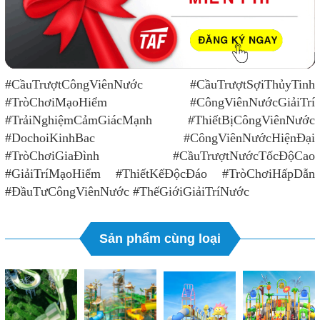
#CầuTrượtCôngViênNước #CầuTrượtSợiThủyTinh
#TròChơiMạoHiểm #CôngViênNướcGiảiTrí
#TrảiNghiệmCảmGiácMạnh #ThiếtBịCôngViênNước
#DochoiKinhBac #CôngViênNướcHiệnĐại
#TròChơiGiaĐình #CầuTrượtNướcTốcĐộCao
#GiảiTríMạoHiểm #ThiếtKếĐộcĐáo #TròChơiHấpDẫn
#ĐầuTưCôngViênNước #ThếGiớiGiảiTríNước
Sản phẩm cùng loại