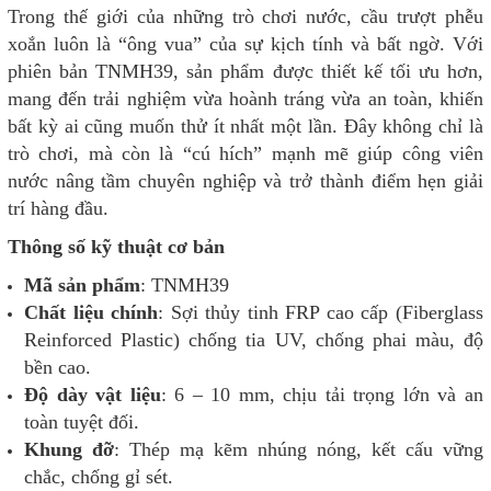
Trong thế giới của những trò chơi nước, cầu trượt phễu
xoắn luôn là “ông vua” của sự kịch tính và bất ngờ. Với
phiên bản TNMH39, sản phẩm được thiết kế tối ưu hơn,
mang đến trải nghiệm vừa hoành tráng vừa an toàn, khiến
bất kỳ ai cũng muốn thử ít nhất một lần. Đây không chỉ là
trò chơi, mà còn là “cú hích” mạnh mẽ giúp công viên
nước nâng tầm chuyên nghiệp và trở thành điểm hẹn giải
trí hàng đầu.
Thông số kỹ thuật cơ bản
Mã sản phẩm
: TNMH39
Chất liệu chính
: Sợi thủy tinh FRP cao cấp (Fiberglass
Reinforced Plastic) chống tia UV, chống phai màu, độ
bền cao.
Độ dày vật liệu
: 6 – 10 mm, chịu tải trọng lớn và an
toàn tuyệt đối.
Khung đỡ
: Thép mạ kẽm nhúng nóng, kết cấu vững
chắc, chống gỉ sét.