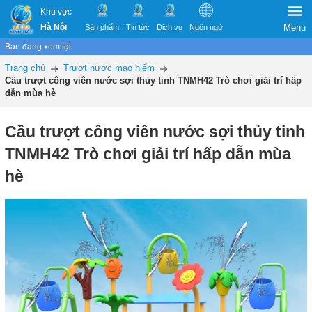
Khu vực
Hà Nội
Menu
Sản phẩm
Tin tức
Dịch vụ
Ngôn ngữ
Bạn đang xem tại
Trang chủ
Trượt nước mạo hiểm
Cầu trượt công viên nước sợi thủy tinh TNMH42 Trò chơi giải trí hấp
dẫn mùa hè
Cầu trượt công viên nước sợi thủy tinh
TNMH42 Trò chơi giải trí hấp dẫn mùa
hè