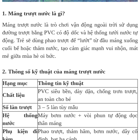
1. Máng trượt nước là gì?
Máng trượt nước là trò chơi vận động ngoài trời sử dụng
đường trượt bằng PVC có độ dốc và hệ thống tưới nước tự
động. Trẻ sẽ dùng phao trượt để “lướt” từ đầu máng xuống
cuối bể hoặc thảm nước, tạo cảm giác mạnh vui nhộn, mát
mẻ giữa mùa hè oi bức.
2.
Thông số kỹ thuật của máng trượt nước
Hạng mục
Thông tin kỹ thuật
PVC siêu bền, dày dặn, chống trơn trượt,
Chất liệu
an toàn cho bé
Số làn trượt
3 – 5 làn tùy mẫu
Hệ thống
Máy bơm nước + vòi phun tự động dọc
nước
thân máng
Phụ kiện đi
Phao trượt, thảm hãm, bơm nước, dây cố
kèm
định, bạt hạ cánh