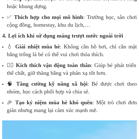
hoặc khung dựng.
✅
Thích hợp cho mọi mô hình
: Trường học, sân chơi
cộng đồng, homestay, khu du lịch,…
4. Lợi ích khi sử dụng máng trượt nước ngoài trời
💧
Giải nhiệt mùa hè
: Không cần hồ bơi, chỉ cần mặt
bằng trống là bé có thể vui chơi thỏa thích.
🏃‍♂️
Kích thích vận động toàn thân
: Giúp bé phát triển
thể chất, giữ thăng bằng và phản xạ tốt hơn.
🧠
Tăng cường kỹ năng xã hội
: Bé được chơi theo
nhóm, học cách phối hợp và chia sẻ.
🎉
Tạo kỷ niệm mùa hè khó quên
: Một trò chơi đơn
giản nhưng mang lại cảm xúc mạnh mẽ.