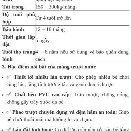
Tải trọng
150 – 300kg/máng
Độ tuổi phù
Từ 4 tuổi trở lên
hợp
Bảo hành
12 – 18 tháng
Thời gian lắp
5 ngày
đặt
Tuổi thọ trung
4 – 6 năm nếu sử dụng và bảo quản đúng
bình
cách
3.
Đặc điểm nổi bật của máng trượt nước
✅
Thiết kế nhiều làn trượt
: Cho phép nhiều bé chơi
cùng lúc, tăng tính tương tác và ganh đua tích cực.
✅
Chất liệu PVC cao cấp
: Trơn mượt, chống nóng,
không gây trầy xước da bé.
✅
Phao trượt chuyên dụng và đệm hãm an toàn
: Giúp
bé chơi thoải mái mà không lo va chạm.
✅
Lắp đặt linh hoạt
: Có thể lắp trên nền cỏ, sân bê tông