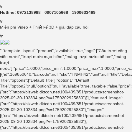
\n
Hotline: 0972138988 - 0907105668 - 1900633469
\n
Miễn phí Video + Thiết kế 3D + giải đáp câu hỏi
\n
","template_layout":"product","available":true,"tags":["Cầu trượt công
viên nước","trượt nước mạo hiểm","máng trượt nước bể bơi","máng
trượt
nước"],"price":1.0000,"price_min":1.0000,"price_max":1.0000,"price_
[{"id":169850640,"barcode":null,"sku":"TNMH42","unit":null,"title":"Defau
Title","options":["Default Title"],"option1":"Default
Title","option2":null,"option3":null,"available":true,"taxable":false,"
{"src":"https://bizweb.dktcdn.net/100/439/851/products/screenshot-
2025-09-30-102834.png?v=1759202925830"}}],"featured_image":
{"src":"https://bizweb.dktcdn.net/100/439/851/products/screenshot-
2025-09-30-102834.png?v=1759202925830"},"images":
[{"src":"https://bizweb.dktcdn.net/100/439/851/products/screenshot-
2025-09-30-102834.png?v=1759202925830"},
{"src":"https://bizweb.dktcdn.net/100/439/851/products/screenshot-