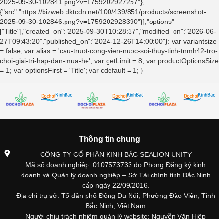
2025-09-30-102841.png?v=1759202927257"},
{"src":"https://bizweb.dktcdn.net/100/439/851/products/screenshot-
2025-09-30-102846.png?v=1759202928390"}],"options":
["Title"],"created_on":"2025-09-30T10:28:37","modified_on":"2026-06-
27T09:43:20","published_on":"2024-12-26T14:00:00"}; var variantsize
= false; var alias = 'cau-truot-cong-vien-nuoc-soi-thuy-tinh-tnmh42-tro-
choi-giai-tri-hap-dan-mua-he'; var getLimit = 8; var productOptionsSize
= 1; var optionsFirst = 'Title'; var cdefault = 1; }
Thông tin chung
CÔNG TY CỔ PHẦN KINH BẮC SEALION UNITY
Mã số doanh nghiệp: 0107573733 do Phong Đăng ký kinh
doanh và Quản lý doanh nghiệp – Sở Tài chính tỉnh Bắc Ninh
cấp ngày 22/09/2016.
Địa chỉ trụ sở: Tổ dân phố Đông Du Núi, Phường Đào Viên, Tỉnh
Bắc Ninh, Việt Nam
Người chịu trách nhiệm quản lý website: Nguyễn Văn Hiệp