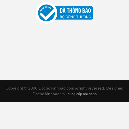
Copyright © 2006 Dochoikinhbac.com Alright reversed. Designed
Dochoikinhbac.vn
.
cung cấp bởi sapo