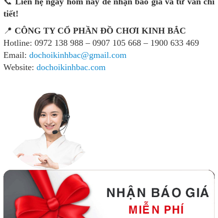
📞
Liên hệ ngay hôm nay để nhận báo giá và tư vấn chi
tiết!
📍
CÔNG TY CỔ PHẦN ĐỒ CHƠI KINH BẮC
Hotline: 0972 138 988 – 0907 105 668 – 1900 633 469
Email:
dochoikinhbac@gmail.com
Website:
dochoikinhbac.com