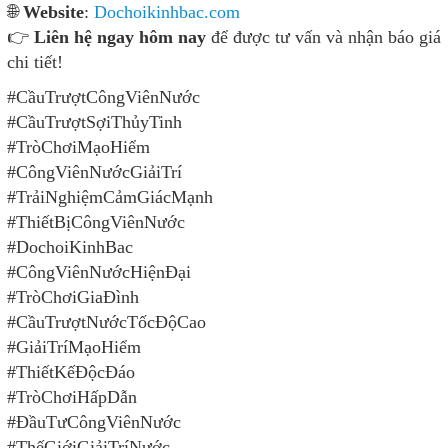
🌐
Website
:
Dochoikinhbac.com
👉
Liên hệ ngay hôm nay
để được tư vấn và nhận báo giá
chi tiết!
#CầuTrượtCôngViênNước
#CầuTrượtSợiThủyTinh
#TròChơiMạoHiểm
#CôngViênNướcGiảiTrí
#TrảiNghiệmCảmGiácMạnh
#ThiếtBịCôngViênNước
#DochoiKinhBac
#CôngViênNướcHiệnĐại
#TròChơiGiaĐình
#CầuTrượtNướcTốcĐộCao
#GiảiTríMạoHiểm
#ThiếtKếĐộcĐáo
#TròChơiHấpDẫn
#ĐầuTưCôngViênNước
#ThếGiớiGiảiTríNước