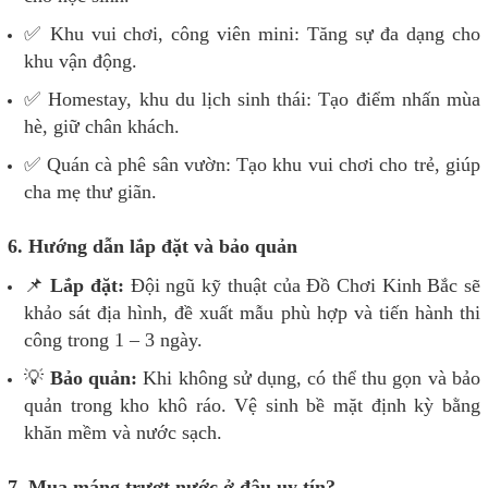
✅ Khu vui chơi, công viên mini: Tăng sự đa dạng cho
khu vận động.
✅ Homestay, khu du lịch sinh thái: Tạo điểm nhấn mùa
hè, giữ chân khách.
✅ Quán cà phê sân vườn: Tạo khu vui chơi cho trẻ, giúp
cha mẹ thư giãn.
6. Hướng dẫn lắp đặt và bảo quản
📌
Lắp đặt:
Đội ngũ kỹ thuật của Đồ Chơi Kinh Bắc sẽ
khảo sát địa hình, đề xuất mẫu phù hợp và tiến hành thi
công trong 1 – 3 ngày.
💡
Bảo quản:
Khi không sử dụng, có thể thu gọn và bảo
quản trong kho khô ráo. Vệ sinh bề mặt định kỳ bằng
khăn mềm và nước sạch.
7. Mua máng trượt nước ở đâu uy tín?