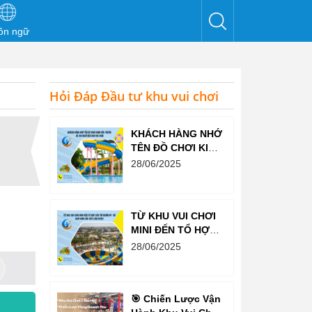
ôn ngữ
Hỏi Đáp Đầu tư khu vui chơi
KHÁCH HÀNG NHỚ
TÊN ĐỒ CHƠI KINH
BẮC TRƯỚC CẢ
28/06/2025
KHI NGHĨ ĐẾN KHU
VUI CHƠI
TỪ KHU VUI CHƠI
MINI ĐẾN TỔ HỢP
GIẢI TRÍ NGHÌN M²
28/06/2025
– ĐỒ CHƠI KINH
BẮC ĐỀU LÀM
ĐƯỢC!
🎯 Chiến Lược Vận