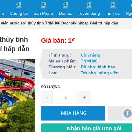
hủ
Chúng tôi
Sản Phẩm
Đối tác
Tuyển dụng
Tin Tức
Ng
 viên nước sợi thủy tinh TNMH06 Dochoikinhbac Giải trí hấp dẫn
thủy tinh
Giá bán: 1₫
í hấp dẫn
Tình trạng:
Còn hàng
Mã sản phẩm:
TNMH06
Thương hiệu:
Đồ chơi kinh bắc
Loại:
Trò chơi công viên
SỐ LƯỢNG
-
+
MUA HÀNG
Nhận báo giá trọn gói