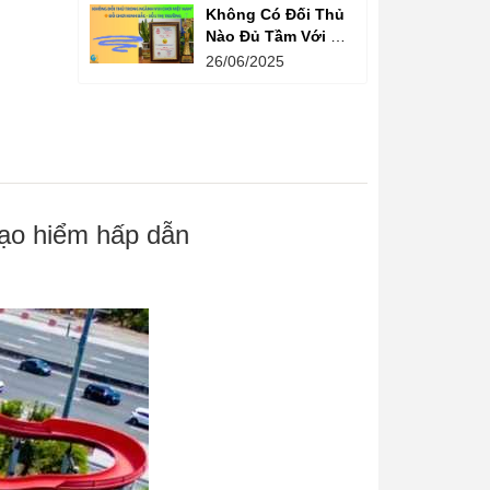
Không Có Đối Thủ
Nào Đủ Tầm Với Đồ
Chơi Kinh Bắc
26/06/2025
Trong Ngành Vui
Chơi Tại Việt Nam
mạo hiểm hấp dẫn