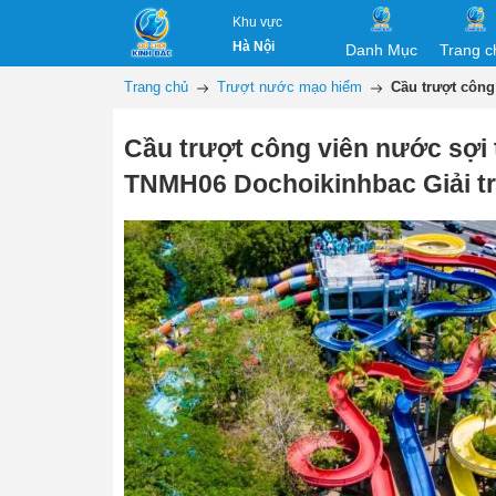
Khu vực
Hà Nội
Danh Mục
Trang c
Trang chủ
Trượt nước mạo hiểm
Cầu trượt công
Cầu trượt công viên nước sợi 
TNMH06 Dochoikinhbac Giải tr