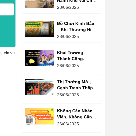
Hành Khu Vui Chơi
3 Thế Hệ – Tối Đa
28/06/2025
Hóa Doanh Thu
Mỗi Lượt Chơi
Đồ Chơi Kinh Bắc
– Khi Thương Hiệu
Vững Mạnh Bắt
28/06/2025
Đầu Từ Niềm Tin
Của Ông Lớn
Khai Trương
, xin vui
Thành Công:
Khách Nườm
26/06/2025
Nượp, Lợi Nhuận
Bùng Nổ – Bí
Thị Trường Mới,
Quyết Là Gì?
Cạnh Tranh Thấp –
Trampoline Park Là
26/06/2025
Lựa Chọn Vàng
Không Cần Nhân
Viên, Không Cần
Cửa Hàng – Chỉ
26/06/2025
Cần Máy Bán
Hàng!