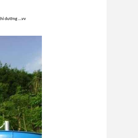
hỉ dưỡng ...vv