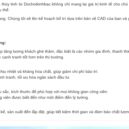
thủy tinh từ Dochoikinhbac không chỉ mang lại giá trị kinh tế cho chủ
ụ thể:
. Chúng tôi sẽ lên kế hoạch bố trí dựa trên bản vẽ CAD của bạn và gử
ng:
úp tăng lượng khách ghé thăm, đặc biệt là các nhóm gia đình, thanh thi
 cạnh tranh tốt hơn trên thị trường.
ịu nhiệt và kháng hóa chất, giúp giảm chi phí bảo trì.
h tranh, tối ưu hóa ngân sách đầu tư.
u sắc, kích thước để phù hợp với mọi không gian công viên.
ng viên được biết đến như một điểm đến lý tưởng.
 kế, sản xuất đến lắp đặt, giúp tiết kiệm thời gian và đảm bảo chất lượn