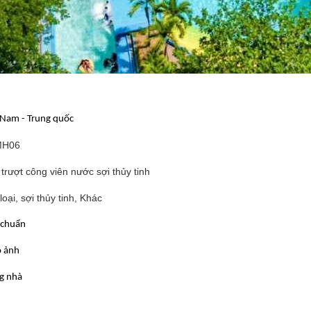
 Nam - Trung quốc
MH06
trượt công viên nước sợi thủy tinh
loại, sợi thủy tinh, Khác
 chuẩn
o ảnh
g nhà