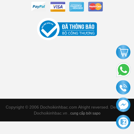
Copyright © 2006 Dochoikinhbac.com Alright reversed. Designed
Dochoikinhbac.vn
.
cung cấp bởi sapo