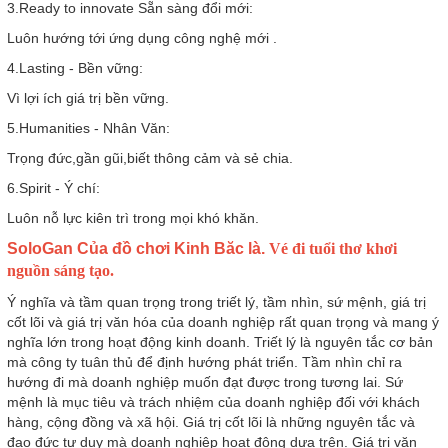
3.Ready to innovate Sẵn sàng đổi mới:
Luôn hướng tới ứng dụng công nghệ mới .
4.Lasting - Bền vững:
Vì lợi ích giá trị bền vững.
5.Humanities - Nhân Văn:
Trọng đức,gần gũi,biết thông cảm và sẻ chia.
6.Spirit - Ý chí:
Luôn nỗ lực kiên trì trong mọi khó khăn.
SoloGan Của đồ chơi Kinh Băc là.
Vé đi tuổi thơ khơi
nguồn sáng tạo.
Ý nghĩa và tầm quan trọng trong triết lý, tầm nhìn, sứ mệnh, giá trị
cốt lõi và giá trị văn hóa của doanh nghiệp rất quan trọng và mang ý
nghĩa lớn trong hoạt động kinh doanh. Triết lý là nguyên tắc cơ bản
mà công ty tuân thủ để định hướng phát triển. Tầm nhìn chỉ ra
hướng đi mà doanh nghiệp muốn đạt được trong tương lai. Sứ
mệnh là mục tiêu và trách nhiệm của doanh nghiệp đối với khách
hàng, cộng đồng và xã hội. Giá trị cốt lõi là những nguyên tắc và
đạo đức tư duy mà doanh nghiệp hoạt động dựa trên. Giá trị văn