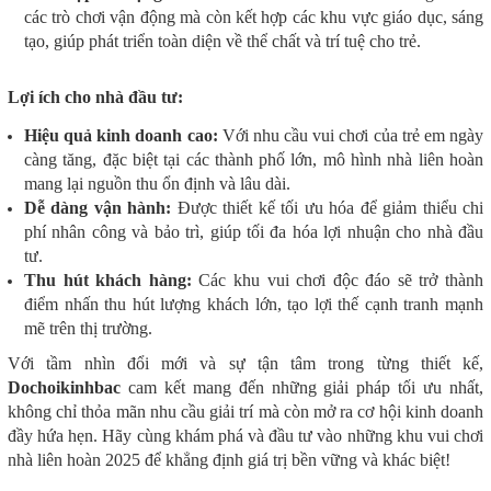
các trò chơi vận động mà còn kết hợp các khu vực giáo dục, sáng
tạo, giúp phát triển toàn diện về thể chất và trí tuệ cho trẻ.
Lợi ích cho nhà đầu tư:
Hiệu quả kinh doanh cao:
Với nhu cầu vui chơi của trẻ em ngày
càng tăng, đặc biệt tại các thành phố lớn, mô hình nhà liên hoàn
mang lại nguồn thu ổn định và lâu dài.
Dễ dàng vận hành:
Được thiết kế tối ưu hóa để giảm thiểu chi
phí nhân công và bảo trì, giúp tối đa hóa lợi nhuận cho nhà đầu
tư.
Thu hút khách hàng:
Các khu vui chơi độc đáo sẽ trở thành
điểm nhấn thu hút lượng khách lớn, tạo lợi thế cạnh tranh mạnh
mẽ trên thị trường.
Với tầm nhìn đổi mới và sự tận tâm trong từng thiết kế,
Dochoikinhbac
cam kết mang đến những giải pháp tối ưu nhất,
không chỉ thỏa mãn nhu cầu giải trí mà còn mở ra cơ hội kinh doanh
đầy hứa hẹn. Hãy cùng khám phá và đầu tư vào những khu vui chơi
nhà liên hoàn 2025 để khẳng định giá trị bền vững và khác biệt!