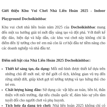
Giới thiệu Khu Vui Chơi Nhà Liên Hoàn 2025 - Indoor
Playground Dochoikinhbac
Khu vui chơi nhà liên hoàn năm 2025 của
Dochoikinhbac
mang
đến một xu hướng giải trí mới đầy sáng tạo và đột phá. Với thiết kế
độc đáo, hiện đại và hấp dẫn, các khu vui chơi này không chỉ là
điểm đến lý tưởng cho trẻ em mà còn là cơ hội đầu tư tiềm năng cho
các doanh nghiệp và nhà đầu tư.
Điểm nổi bật của Nhà Liên Hoàn 2025 Dochoikinhbac:
Thiết kế sáng tạo, đa dạng:
Mỗi mô hình được thiết kế dựa trên
những chủ đề mới mẻ, từ thế giới cổ tích, không gian vũ trụ đến
rừng nhiệt đới, giúp khơi gợi trí tưởng tượng và tạo hứng thú cho
trẻ em.
Chất lượng hàng đầu:
Sử dụng các vật liệu an toàn, bền bỉ, thân
thiện với môi trường, đạt tiêu chuẩn quốc tế, đảm bảo sự yên tâm
tuyệt đối cho người chơi và phụ huynh.
Tích hợp đa dạng trò chơi:
Nhà liên hoàn 2025 không chỉ có