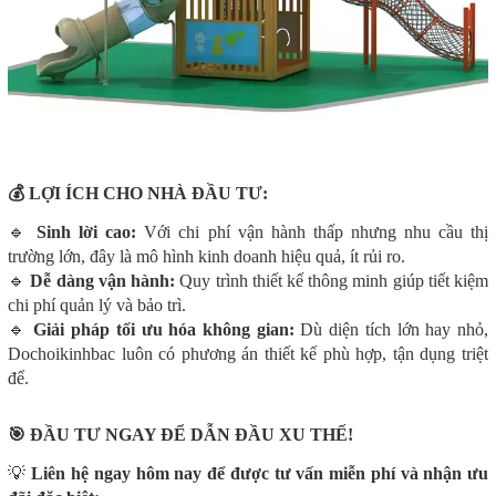
💰 LỢI ÍCH CHO NHÀ ĐẦU TƯ:
🔹
Sinh lời cao:
Với chi phí vận hành thấp nhưng nhu cầu thị
trường lớn, đây là mô hình kinh doanh hiệu quả, ít rủi ro.
🔹
Dễ dàng vận hành:
Quy trình thiết kế thông minh giúp tiết kiệm
chi phí quản lý và bảo trì.
🔹
Giải pháp tối ưu hóa không gian:
Dù diện tích lớn hay nhỏ,
Dochoikinhbac luôn có phương án thiết kế phù hợp, tận dụng triệt
để.
🎯 ĐẦU TƯ NGAY ĐỂ DẪN ĐẦU XU THẾ!
💡
Liên hệ ngay hôm nay để được tư vấn miễn phí và nhận ưu