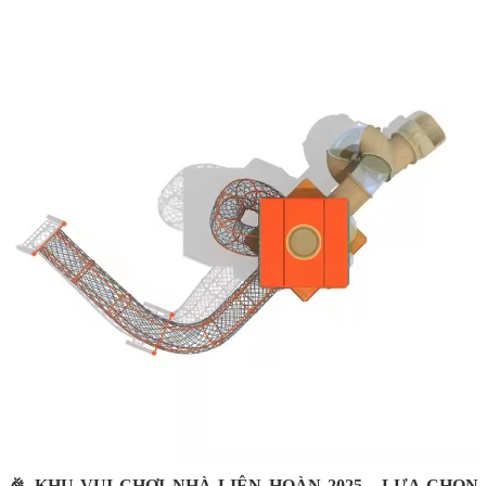
🎉 KHU VUI CHƠI NHÀ LIÊN HOÀN 2025 - LỰA CHỌN