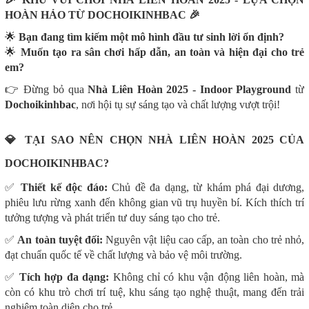
HOÀN HẢO TỪ DOCHOIKINHBAC 🎉
🌟
Bạn đang tìm kiếm một mô hình đầu tư sinh lời ổn định?
🌟
Muốn tạo ra sân chơi hấp dẫn, an toàn và hiện đại cho trẻ
em?
👉 Đừng bỏ qua
Nhà Liên Hoàn 2025 - Indoor Playground
từ
Dochoikinhbac
, nơi hội tụ sự sáng tạo và chất lượng vượt trội!
💎 TẠI SAO NÊN CHỌN NHÀ LIÊN HOÀN 2025 CỦA
DOCHOIKINHBAC?
✅
Thiết kế độc đáo:
Chủ đề đa dạng, từ khám phá đại dương,
phiêu lưu rừng xanh đến không gian vũ trụ huyền bí. Kích thích trí
tưởng tượng và phát triển tư duy sáng tạo cho trẻ.
✅
An toàn tuyệt đối:
Nguyên vật liệu cao cấp, an toàn cho trẻ nhỏ,
đạt chuẩn quốc tế về chất lượng và bảo vệ môi trường.
✅
Tích hợp đa dạng:
Không chỉ có khu vận động liên hoàn, mà
còn có khu trò chơi trí tuệ, khu sáng tạo nghệ thuật, mang đến trải
nghiệm toàn diện cho trẻ.