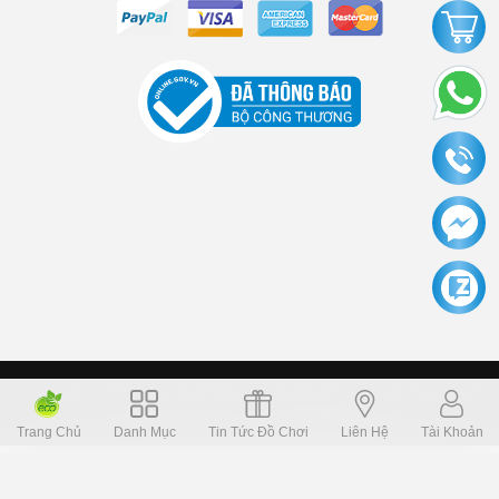
Copyright © 2006 Dochoikinhbac.com Alright reversed. Designed
Dochoikinhbac.vn
.
cung cấp bởi sapo
Trang Chủ
Danh Mục
Tin Tức Đồ Chơi
Liên Hệ
Tài Khoản