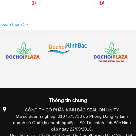
1₫
1₫
Xem thêm >>
Thông tin chung
CÔNG TY CỔ PHẦN KINH BẮC SEALION UNITY
Mã số doanh nghiệp: 0107573733 do Phong Đăng ký kinh
doanh và Quản lý doanh nghiệp – Sở Tài chính tỉnh Bắc Ninh
cấp ngày 22/09/2016.
Địa chỉ trụ sở: Tổ dân phố Đông Du Núi, Phường Đào Viên, Tỉnh