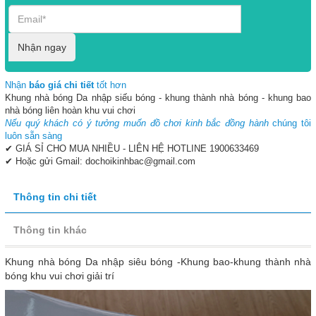
Nhận ngay
Nhận
báo giá chi tiết
tốt hơn
Khung nhà bóng Da nhập siếu bóng - khung thành nhà bóng - khung bao
nhà bóng liên hoàn khu vui chơi
Nếu quý khách có ý tưởng muốn đồ chơi kinh bắc đồng hành
chúng tôi
luôn sẵn sàng
✔ GIÁ SỈ CHO MUA NHIỀU - LIÊN HỆ HOTLINE 1900633469
✔ Hoặc gửi Gmail: dochoikinhbac@gmail.com
Thông tin chi tiết
Thông tin khác
Khung nhà bóng Da nhập siêu bóng -Khung bao-khung thành nhà
bóng khu vui chơi giải trí