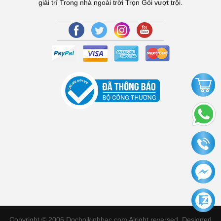
giải trí Trong nhà ngoài trời Trọn Gói vượt trội.
Copyright © 2006 Dochoikinhbac.com Alright reversed. Designed