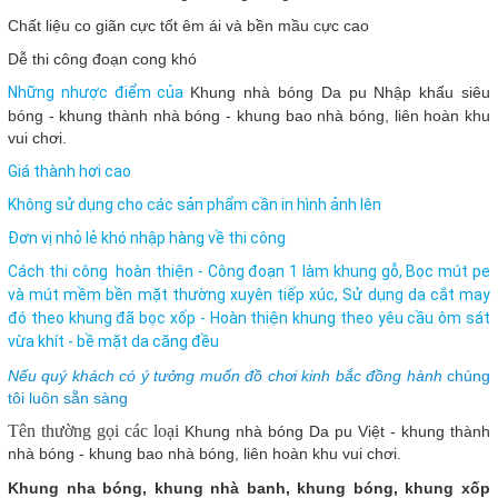
Chất liệu co giãn cực tốt êm ái và bền mầu cực cao
Dễ thi công đoạn cong khó
Những nhược điểm
của
Khung nhà bóng Da pu Nhập khẩu siêu
bóng - khung thành nhà bóng - khung bao nhà bóng, liên hoàn khu
vui chơi.
Giá thành hơi cao
Không sử dụng cho các sản phẩm cần in hình ảnh lên
Đơn vị nhỏ lẻ khó nhập hàng về thi công
Cách thi công hoàn thiện - Công đoạn 1 làm khung gỗ, Bọc mút pe
và mút mềm bền mặt thường xuyên tiếp xúc, Sử dụng da cắt may
đó theo khung đã bọc xốp - Hoàn thiện khung theo yêu cầu ôm sát
vừa khít - bề mặt da căng đều
Nếu quý khách có ý tưởng muốn đồ chơi kinh bắc đồng hành
chúng
tôi luôn sẵn sàng
Tên thường gọi các loại
Khung nhà bóng Da pu Việt - khung thành
nhà bóng - khung bao nhà bóng, liên hoàn khu vui chơi.
Khung nha bóng, khung nhà banh, khung bóng, khung xốp