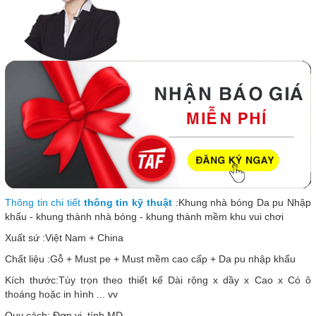
Thông tin chi tiết
thông tin kỹ thuật
:Khung nhà bóng Da pu Nhập
khẩu - khung thành nhà bóng - khung thành mềm khu vui chơi
Xuất sứ :Việt Nam + China
Chất liệu :Gỗ + Must pe + Must mềm cao cấp + Da pu nhập khẩu
Kích thước:Tùy trọn theo thiết kế Dài rộng x dầy x Cao x Có ô
thoáng hoặc in hình ... vv
Quy cách: Đơn vị tính MD