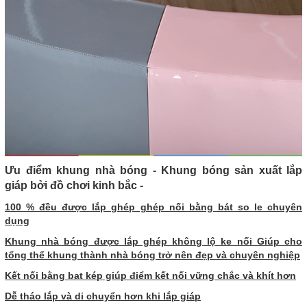
Ưu điểm khung nhà bóng - Khung bóng sản xuất lắp
giáp bởi đồ chơi kinh bắc -
100 % đều được lắp ghép ghép nối bằng bát so le chuyên
dụng
Khung nhà bóng được lắp ghép không lộ ke nối Giúp cho
tổng thể khung thành nhà bóng trở nên đẹp và chuyên nghiệp
Kết nối bằng bat kép giúp điểm kết nối vững chắc và khít hơn
Dễ tháo lắp và di chuyển hơn khi lắp giáp