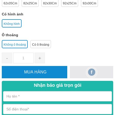
62x35Cm
82x25Cm
82x30Cm
92x25Cm
92x30Cm
Có hình ảnh
Không hình
Ô thoáng
Không ô thoáng
Có ô thoáng
-
+
MUA HÀNG
Nhận báo giá trọn gói