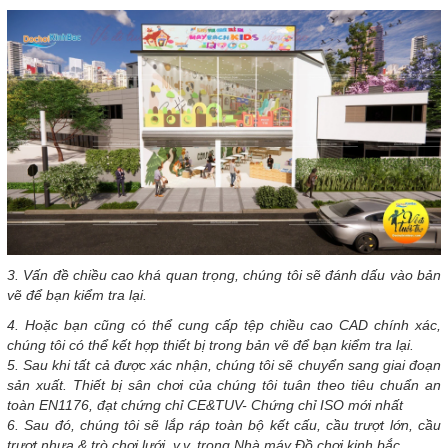
3. Vấn đề chiều cao khá quan trọng, chúng tôi sẽ đánh dấu vào bản
vẽ để bạn kiểm tra lại.
4. Hoặc bạn cũng có thể cung cấp tệp chiều cao CAD chính xác,
chúng tôi có thể kết hợp thiết bị trong bản vẽ để bạn kiểm tra lại.
5. Sau khi tất cả được xác nhận, chúng tôi sẽ chuyển sang giai đoạn
sản xuất. Thiết bị sân chơi của chúng tôi tuân theo tiêu chuẩn an
toàn EN1176, đạt chứng chỉ CE&TUV- Chứng chỉ ISO mới nhất
6. Sau đó, chúng tôi sẽ lắp ráp toàn bộ kết cấu, cầu trượt lớn, cầu
trượt nhựa & trò chơi lưới, v.v. trong Nhà máy Đồ chơi kinh bắc.