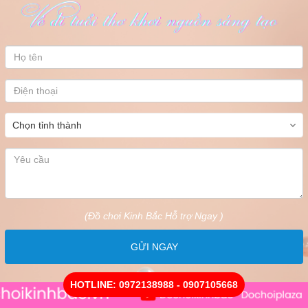
(Đồ chơi Kinh Bắc Hỗ trợ Ngay )
GỬI NGAY
HOTLINE: 0972138988 - 0907105668