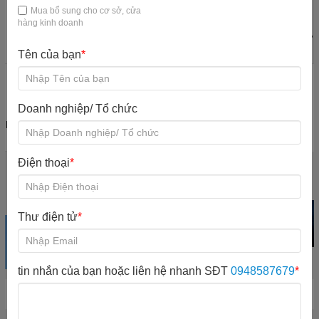
Mua bổ sung cho cơ sở, cửa
hàng kinh doanh
Máy quản lý khu
Quầy thu ngân
Bàn ghế KVC
Đào tạo nhân sự
vui chơi
KVC
Tên của bạn
*
Doanh nghiệp/ Tổ chức
Nội quy quy định
Mổ rộng khu vui
chơi
Điện thoại
*
Khu vui chơi
Trampoline park
Iti Game Giải trí
trong nhà
Xem sản phẩm
Xem sản phẩm
Xem sản phẩm
Thư điện tử
*
tin nhắn của bạn hoặc liên hệ nhanh SĐT
0948587679
*
Hot New Product
Chương trình đã hết hạn