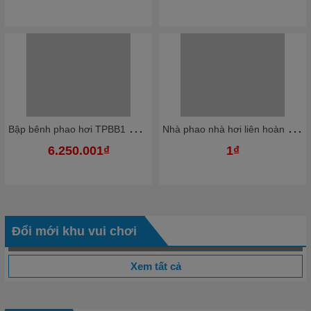
B
ập bênh phao hơi TPBB1 Dochoikinhbac Giải trí hấp dẫn khu vui chơi
N
hà phao nhà hơi liên hoàn NPNHKB02 Dochoikinhbac - Khu trò chơi phao hơi vui nhộn
6.250.001₫
1₫
Đổi mới khu vui chơi