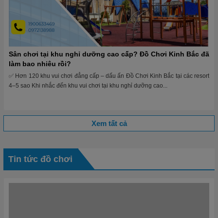
Đồ Chơi Kinh Bắc trong hệ sinh thái các đại đô thị thông
minh
🏙 Đồ Chơi Kinh Bắc trong hệ sinh thái các đại đô thị thông minh 📌 Từ một
doanh nghiệp nội địa, Đồ Chơi Kinh Bắc đang từng bước định hình...