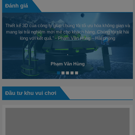
Những Chi Tiết Nhỏ Trong Vận Hành Quyết Định 80%
Thành Công
Khi nhắc đến thành công trong kinh doanh, người ta thường
nghĩ đến chiến lược lớn, tầm nhìn xa hoặc sản phẩm độc đáo.
Tuy nhiên, một thực tế mà...
Xem tất cả
Đánh giá
Thiết kế 3D của công ty giúp chúng tôi tối ưu hóa không gian và
mang lại trải nghiệm mới mẻ cho khách hàng. Chúng tôi rất hài
lòng với kết quả." - Phạm Văn Hùng – Hải phòng