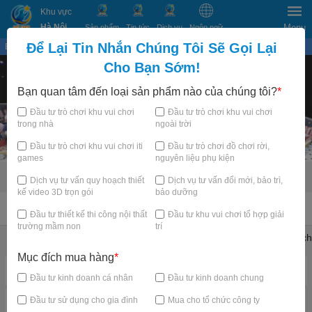
Khu vực
Hà Nội
Menu
Sản phẩm
Tin tức
Dịch vụ
Ngôn ngữ
Để Lại Tin Nhắn Chúng Tôi Sẽ Gọi Lại
Bạn đang xem tại
×
Cho Bạn Sớm!
Bạn quan tâm đến loại sản phẩm nào của chúng tôi?
*
Đầu tư trò chơi khu vui chơi
Đầu tư trò chơi khu vui chơi
trong nhà
ngoài trời
Đầu tư trò chơi khu vui chơi iti
Đầu tư trò chơi đồ chơi rời,
games
nguyên liệu phụ kiện
Dịch vụ tư vấn quy hoạch thiết
Dịch vụ tư vấn đổi mới, bảo trì,
kế video 3D trọn gói
bảo dưỡng
TRANG CHỦ
Đầu tư thiết kế thi công nội thất
Đầu tư khu vui chơi tổ hợp giải
trường mầm non
trí
Khu vui chơi trẻ em trong nhà
Trampoline Park Arena
Thử thách
Mục đích mua hàng
*
Danh mục nổi bật
Đầu tư kinh doanh cá nhân
Đầu tư kinh doanh chung
Đầu tư sử dụng cho gia đình
Mua cho tổ chức công ty