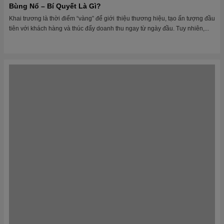
Khai trương là thời điểm “vàng” để giới thiệu thương hiệu, tạo ấn tượng đầu
tiên với khách hàng và thúc đẩy doanh thu ngay từ ngày đầu. Tuy nhiên,...
Thị Trường Mới, Cạnh Tranh Thấp – Trampoline Park Là Lựa
Chọn Vàng
Trampoline Park – Cơn sốt giải trí mới nổi đang đổ bộ Việt Nam Khi các mô
hình giải trí truyền thống đang dần bão hòa, Trampoline Park (công viên
bạt...