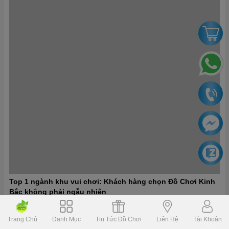
Cách Làm Mới Khu Game Mà Không Tốn Tiền Trăm Triệu
Cách Làm Mới Khu Game Mà Không Tốn Tiền Trăm Triệu Làm mới khu
game là điều mà bất kỳ chủ đầu tư nào cũng mong muốn – nhưng ngân
sách...
Trang Chủ
Danh Mục
Tin Tức Đồ Chơi
Liên Hệ
Tài Khoản