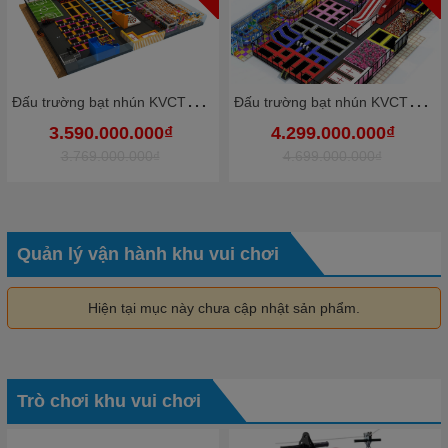
Đ
ấu trường bạt nhún KVCTP9012- Trampoline park rộng lớn chuẩn quốc tế - Công viên bạt nhún vôi nhộn
Đ
ấu trường bạt nhún KVCTP9010- Trampoline park rộng lớn chuẩn quốc tế - Công viên bạt nhún vôi nhộn
3.590.000.000₫
4.299.000.000₫
3.769.000.000₫
4.699.000.000₫
Quản lý vận hành khu vui chơi
Hiện tại mục này chưa cập nhật sản phẩm.
Trò chơi khu vui chơi