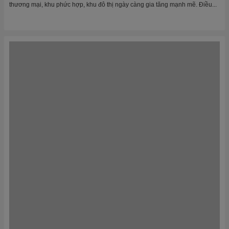
Sân chơi tại khu nghỉ dưỡng cao cấp? Đồ Chơi Kinh Bắc đã
làm bao nhiêu rồi?
✅ Hơn 120 khu vui chơi đẳng cấp – dấu ấn Đồ Chơi Kinh Bắc tại các resort
4–5 sao Khi nhắc đến khu vui chơi tại khu nghỉ dưỡng cao...
Xem tất cả