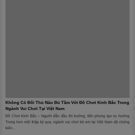
Đồ Chơi Kinh Bắc: Đơn Vị Lắp Đặt Sân Chơi Cho Những Dự
Án Triệu Đô
Khẳng định đẳng cấp qua từng công trình sân chơi trẻ em cao cấp Trong kỷ
nguyên phát triển đô thị bền vững và hướng tới cộng đồng, các khu vui...