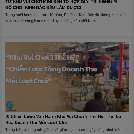
TỪ KHU VUI CHƠI MINI ĐẾN TỔ HỢP GIẢI TRÍ NGHÌN M² –
ĐỒ CHƠI KINH BẮC ĐỀU LÀM ĐƯỢC!
Trong suốt hành trình hơn 10 năm, Đồ Chơi Kinh Bắc đã khẳng định vị thế
là đơn vị thi công khu vui chơi uy tín hàng đầu Việt Nam,...