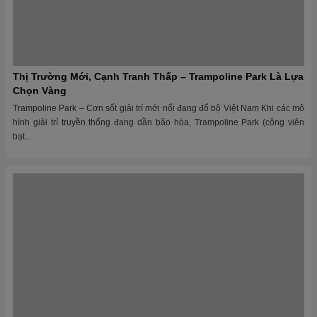
Không Cần Nhân Viên, Không Cần Cửa Hàng – Chỉ Cần Máy
Bán Hàng!
Kinh doanh thời 4.0: Tối ưu chi phí – Tăng lợi nhuận – Hoạt động 24/7
Trong thời đại chuyển đổi số, khi mọi thứ đều hướng đến sự tiện lợi,...