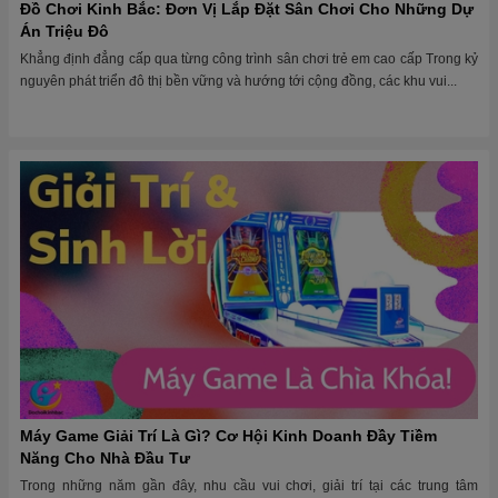
Đầu Tư Sinh Lời Với Máy Bowling Game – Thu Hút Mọi Lứa
Tuổi!
Trong bối cảnh ngành giải trí và dịch vụ đang dần chuyển mình theo hướng
trải nghiệm, việc đầu tư vào các mô hình trò chơi mang tính tương tác...