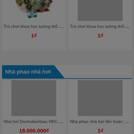
T
rò chơi khoa học tường thổi bóng nhựa Ziczac TTBKB05 Dochoikinhbac Trò chơi hấp dẫn trong nhà bóng
T
rò chơi khoa học tường thổi bóng nhựa Ziczac TTBKB03 Dochoikinhbac Trò chơi hấp dẫn trong nhà bóng
1₫
1₫
Nhà phao nhà hơi
N
hà hơi Dochoikinhbac HKCNH4
N
hà phao nhà hơi liên hoàn NPNHKB03 Dochoikinhbac - Khu trò chơi phao hơi vui nhộn
18.000.000₫
1₫