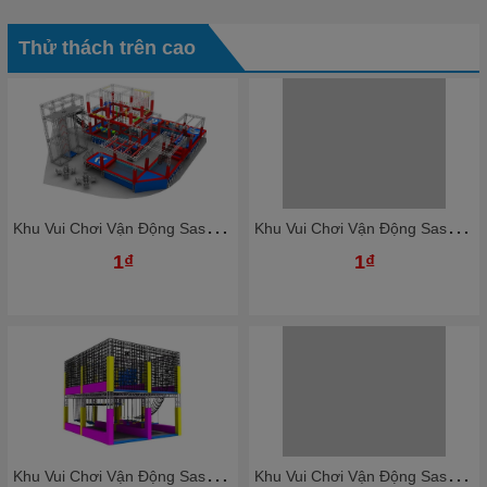
Thử thách trên cao
K
hu Vui Chơi Vận Động Sasuke Vượt Chướng Ngại Vật KBSSK25
K
hu Vui Chơi Vận Động Sasuke Vượt Chướng Ngại Vật KBSSK21
1₫
1₫
K
hu Vui Chơi Vận Động Sasuke Vượt Chướng Ngại Vật KBSSK23
K
hu Vui Chơi Vận Động Sasuke Vượt Chướng Ngại Vật KBSSK19