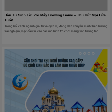
Tin tức đồ chơi
Top 1 ngành khu vui chơi: Khách hàng chọn Đồ Chơi Kinh
Bắc không phải ngẫu nhiên
Từ các trường mầm non vùng quê, đến đại đô thị của Vingroup, Sun Group,
BIM Group – Đồ Chơi Kinh Bắc luôn là cái tên được nhắc đến đầu...