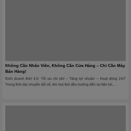
Không Có Đối Thủ Nào Đủ Tầm Với Đồ Chơi Kinh Bắc Trong
Ngành Vui Chơi Tại Việt Nam
Đồ Chơi Kinh Bắc – Người dẫn đầu thị trường, tiên phong tạo xu hướng
Trong hơn một thập kỷ qua, ngành vui chơi trẻ em tại Việt Nam đã chứng
kiến...