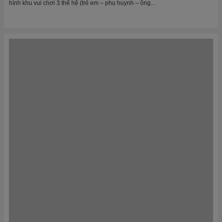
🎯 Chiến Lược Vận Hành Khu Vui Chơi 3 Thế Hệ – Tối Đa
Hóa Doanh Thu Mỗi Lượt Chơi
Trong bối cảnh ngành giải trí và giáo dục trẻ em ngày càng phát triển, mô
hình khu vui chơi 3 thế hệ (trẻ em – phụ huynh – ông...