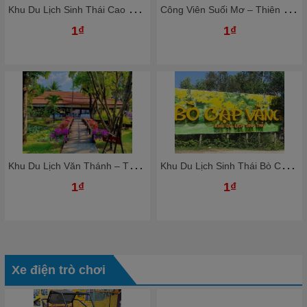
K
hu Du Lịch Sinh Thái Cao Minh - Thiên Đường Nghỉ Dưỡng Giữa Lòng Đồng Nai
C
ông Viên Suối Mơ – Thiên Đường Giải Trí Xanh Giữa Thiên Nhiên
1₫
1₫
K
hu Du Lịch Văn Thánh – Thiên Đường Nghỉ Dưỡng Giữa Lòng Sài Gòn
K
hu Du Lịch Sinh Thái Bò Cạp Vàng – Thiên Đường Giải Trí Xanh Gần Sài Gòn
1₫
1₫
Xe điện trò chơi