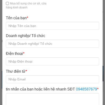
Mua bổ sung cho cơ sở, cửa
hàng kinh doanh
Máy quản lý khu
Quầy thu ngân
Bàn ghế KVC
Đào tạo nhân sự
vui chơi
KVC
Tên của bạn
*
Doanh nghiệp/ Tổ chức
Nội quy quy định
Mổ rộng khu vui
chơi
Điện thoại
*
Khu vui chơi
Trampoline park
Iti Game Giải trí
trong nhà
Xem sản phẩm
Xem sản phẩm
Xem sản phẩm
Thư điện tử
*
tin nhắn của bạn hoặc liên hệ nhanh SĐT
0948587679
*
Hot New Product
Chương trình đã hết hạn