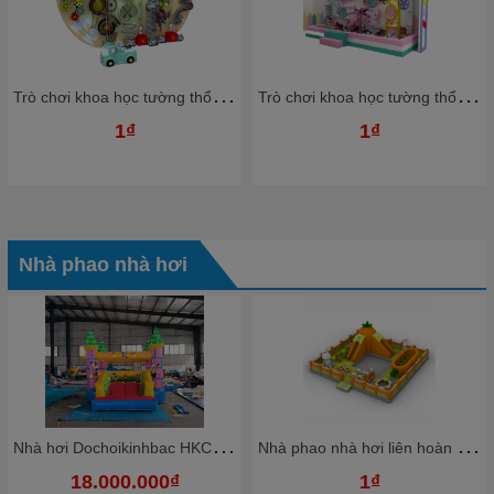
T
rò chơi khoa học tường thổi bóng nhựa Ziczac TTBKB05 Dochoikinhbac Trò chơi hấp dẫn trong nhà bóng
T
rò chơi khoa học tường thổi bóng nhựa Ziczac TTBKB03 Dochoikinhbac Trò chơi hấp dẫn trong nhà bóng
1₫
1₫
Nhà phao nhà hơi
N
hà hơi Dochoikinhbac HKCNH4
N
hà phao nhà hơi liên hoàn NPNHKB03 Dochoikinhbac - Khu trò chơi phao hơi vui nhộn
18.000.000₫
1₫