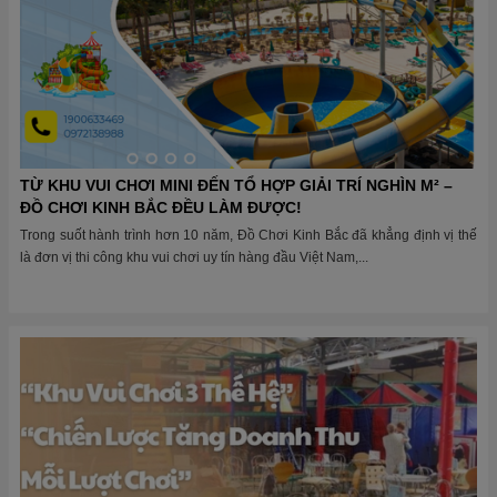
TỪ KHU VUI CHƠI MINI ĐẾN TỔ HỢP GIẢI TRÍ NGHÌN M² –
ĐỒ CHƠI KINH BẮC ĐỀU LÀM ĐƯỢC!
Trong suốt hành trình hơn 10 năm, Đồ Chơi Kinh Bắc đã khẳng định vị thế
là đơn vị thi công khu vui chơi uy tín hàng đầu Việt Nam,...