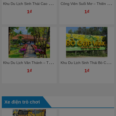
K
hu Du Lịch Sinh Thái Cao Minh - Thiên Đường Nghỉ Dưỡng Giữa Lòng Đồng Nai
C
ông Viên Suối Mơ – Thiên Đường Giải Trí Xanh Giữa Thiên Nhiên
1₫
1₫
K
hu Du Lịch Văn Thánh – Thiên Đường Nghỉ Dưỡng Giữa Lòng Sài Gòn
K
hu Du Lịch Sinh Thái Bò Cạp Vàng – Thiên Đường Giải Trí Xanh Gần Sài Gòn
1₫
1₫
Xe điện trò chơi