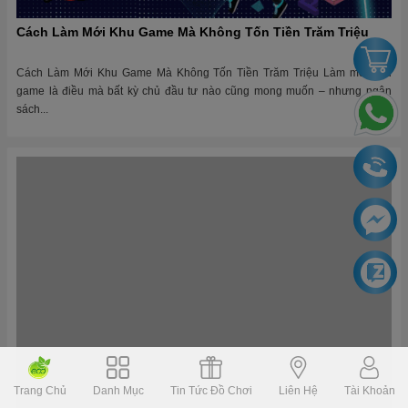
Cách Làm Mới Khu Game Mà Không Tốn Tiền Trăm Triệu
Cách Làm Mới Khu Game Mà Không Tốn Tiền Trăm Triệu Làm mới khu
game là điều mà bất kỳ chủ đầu tư nào cũng mong muốn – nhưng ngân
sách...
Lập Kế Hoạch Bảo Dưỡng Định Kỳ: Bí Mật Để Khu Vui Chơi
Trang Chủ
Danh Mục
Tin Tức Đồ Chơi
Liên Hệ
Tài Khoản
Bền Vững