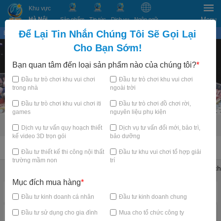
Khu vực
Hà Nội
Menu
Sản phẩm
Tin tức
Dịch vụ
Ngôn ngữ
Để Lại Tin Nhắn Chúng Tôi Sẽ Gọi Lại
Bạn đang xem tại
×
Cho Bạn Sớm!
Bạn quan tâm đến loại sản phẩm nào của chúng tôi?
*
Đầu tư trò chơi khu vui chơi
Đầu tư trò chơi khu vui chơi
trong nhà
ngoài trời
Đầu tư trò chơi khu vui chơi iti
Đầu tư trò chơi đồ chơi rời,
games
nguyên liệu phụ kiện
Dịch vụ tư vấn quy hoạch thiết
Dịch vụ tư vấn đổi mới, bảo trì,
kế video 3D trọn gói
bảo dưỡng
TRANG CHỦ
Đầu tư thiết kế thi công nội thất
Đầu tư khu vui chơi tổ hợp giải
trường mầm non
trí
Khu vui chơi trẻ em trong nhà
Trampoline Park Arena
Thử thách
Mục đích mua hàng
*
Danh mục nổi bật
Đầu tư kinh doanh cá nhân
Đầu tư kinh doanh chung
Đầu tư sử dụng cho gia đình
Mua cho tổ chức công ty