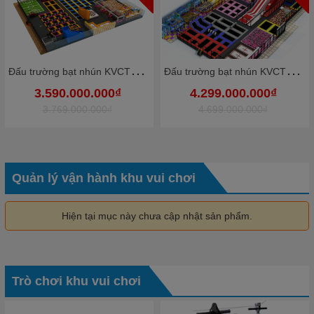
Đ
ấu trường bạt nhún KVCTP9012- Trampoline park rộng lớn chuẩn quốc tế - Công viên bạt nhún vôi nhộn
Đ
ấu trường bạt nhún KVCTP9010- Trampoline park rộng lớn chuẩn quốc tế - Công viên bạt nhún vôi nhộn
3.590.000.000₫
4.299.000.000₫
3.769.000.000₫
4.699.000.000₫
Quản lý vận hành khu vui chơi
Hiện tại mục này chưa cập nhật sản phẩm.
Trò chơi khu vui chơi