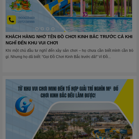
KHÁCH HÀNG NHỚ TÊN ĐỒ CHƠI KINH BẮC TRƯỚC CẢ KHI
NGHĨ ĐẾN KHU VUI CHƠI
Khi một chủ đầu tư nghĩ đến xây sân chơi – họ chưa cần biết mình cần trò
gì. Nhưng họ đã biết: “Gọi Đồ Chơi Kinh Bắc trước đã!” Vì Đồ...