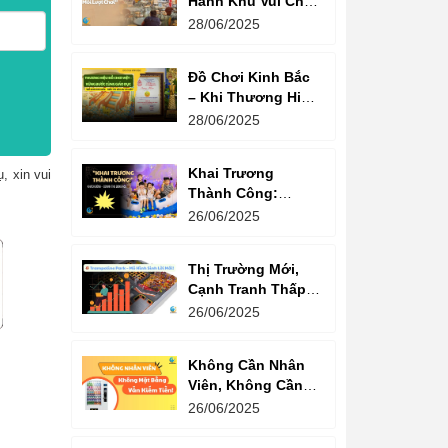
Hành Khu Vui Chơi
3 Thế Hệ – Tối Đa
28/06/2025
Hóa Doanh Thu
Mỗi Lượt Chơi
Đồ Chơi Kinh Bắc
– Khi Thương Hiệu
Vững Mạnh Bắt
28/06/2025
Đầu Từ Niềm Tin
Của Ông Lớn
Khai Trương
, xin vui
Thành Công:
Khách Nườm
26/06/2025
Nượp, Lợi Nhuận
Bùng Nổ – Bí
Thị Trường Mới,
Quyết Là Gì?
Cạnh Tranh Thấp –
Trampoline Park Là
26/06/2025
Lựa Chọn Vàng
Không Cần Nhân
Viên, Không Cần
Cửa Hàng – Chỉ
26/06/2025
Cần Máy Bán
Hàng!