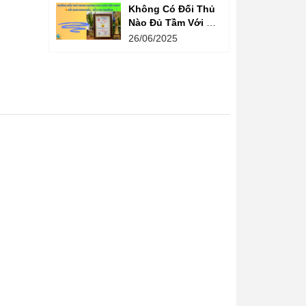
Không Có Đối Thủ
Nào Đủ Tầm Với Đồ
Chơi Kinh Bắc
26/06/2025
Trong Ngành Vui
Chơi Tại Việt Nam