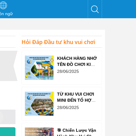
ôn ngữ
Hỏi Đáp Đầu tư khu vui chơi
KHÁCH HÀNG NHỚ
TÊN ĐỒ CHƠI KINH
BẮC TRƯỚC CẢ
28/06/2025
KHI NGHĨ ĐẾN KHU
VUI CHƠI
TỪ KHU VUI CHƠI
MINI ĐẾN TỔ HỢP
GIẢI TRÍ NGHÌN M²
28/06/2025
– ĐỒ CHƠI KINH
BẮC ĐỀU LÀM
ĐƯỢC!
🎯 Chiến Lược Vận