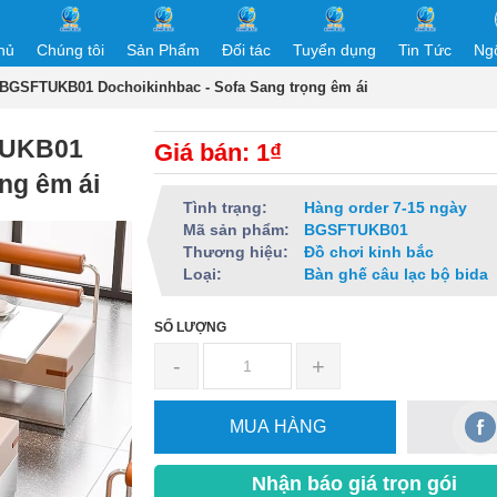
hủ
Chúng tôi
Sản Phẩm
Đối tác
Tuyển dụng
Tin Tức
Ng
 BGSFTUKB01 Dochoikinhbac - Sofa Sang trọng êm ái
TUKB01
Giá bán: 1₫
ng êm ái
Tình trạng:
Hàng order 7-15 ngày
Mã sản phẩm:
BGSFTUKB01
Thương hiệu:
Đồ chơi kinh bắc
Loại:
Bàn ghế câu lạc bộ bida
SỐ LƯỢNG
-
+
MUA HÀNG
Nhận báo giá trọn gói