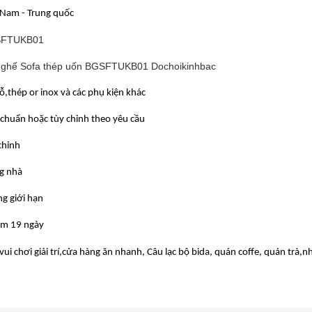
 Nam - Trung quốc
FTUKB01
 ghế Sofa thép uốn BGSFTUKB01 Dochoikinhbac
ỗ,thép or inox và các phụ kiện khác
 chuẩn hoặc tùy chỉnh theo yêu cầu
chỉnh
g nhà
g giới hạn
m 19 ngày
vui chơi giải trí,cửa hàng ăn nhanh, Câu lạc bộ bida, quán coffe, quán trà,