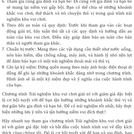
Tham gia cùng gia đình và bạn bè: Đi cùng với gia đình và bạn bè
sẽ mang lại niềm vui gấp bội. Bạn có thể chia sẻ những khoảnh
khắc vui chơi, thử thách và trò chuyện thú vị trong quá trình trải
nghiệm khu vui chơi.
Theo dõi an toàn và quy định: Trước khi tham gia vào các hoạt
động giải trí, hãy tuân thủ tất cả các quy định và hướng dẫn an
toàn của khu vui chơi. Điều này giúp đảm bảo an toàn cho bản
thân và người tham gia khác.
Chuẩn bị trước: Mang theo các vật dụng cần thiết như nước uống,
nón bảo hiểm, dầu chống nắng, máy ảnh, và hành lý nhỏ tiện lợi
để đảm bảo bạn có một trải nghiệm thoải mái và thú vị.
Ghi lại kỷ niệm: Đừng quên mang theo máy ảnh hoặc điện thoại di
động để ghi lại những khoảnh khắc đáng nhớ trong chương trình.
Hình ảnh sẽ là một kỷ niệm đẹp và ý nghĩa của cuộc hành trình
của bạn.
Chương trình Trải nghiệm khu vui chơi giải trí với giảm giá đặc biệt
là cơ hội tuyệt vời để bạn tận hưởng những khoảnh khắc thú vị và
thư giãn bên gia đình và bạn bè. Để có trải nghiệm tốt nhất, hãy thực
hiện những lưu ý trên và tận hưởng niềm vui đích thực!
Hãy nhanh tay tham gia chương trình Trải nghiệm khu vui chơi giải
trí với giảm giá đặc biệt và bắt đầu cuộc hành trình vui vẻ đầy kích
thích cùng chúng tôi. Đó là cơ hội tuyệt vời để bạn và gia đình, bạn