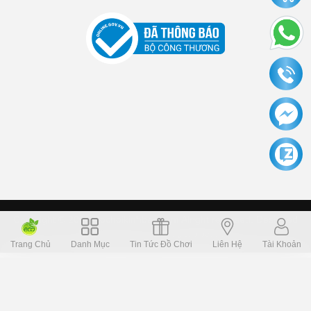
Copyright © 2006 Dochoikinhbac.com Alright reversed. Designed
Dochoikinhbac.vn
.
cung cấp bởi sapo
Trang Chủ
Danh Mục
Tin Tức Đồ Chơi
Liên Hệ
Tài Khoản