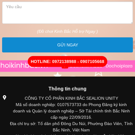
(Đồ chơi Kinh Bắc Hỗ trợ Ngay )
GỬI NGAY
HOTLINE: 0972138988 - 0907105668
Thông tin chung
CÔNG TY CỔ PHẦN KINH BẮC SEALION UNITY
Mã số doanh nghiệp: 0107573733 do Phong Đăng ký kinh
doanh và Quản lý doanh nghiệp – Sở Tài chính tỉnh Bắc Ninh
cấp ngày 22/09/2016.
Địa chỉ trụ sở: Tổ dân phố Đông Du Núi, Phường Đào Viên, Tỉnh
Bắc Ninh, Việt Nam