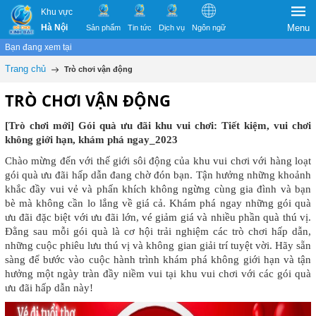
Khu vực
Hà Nội
Menu
Sản phẩm
Tin tức
Dịch vụ
Ngôn ngữ
Bạn đang xem tại
Trang chủ
Trò chơi vận động
TRÒ CHƠI VẬN ĐỘNG
[Trò chơi mới] Gói quà ưu đãi khu vui chơi: Tiết kiệm, vui chơi
không giới hạn, khám phá ngay_2023
Chào mừng đến với thế giới sôi động của khu vui chơi với hàng loạt
gói quà ưu đãi hấp dẫn đang chờ đón bạn. Tận hưởng những khoảnh
khắc đầy vui vẻ và phấn khích không ngừng cùng gia đình và bạn
bè mà không cần lo lắng về giá cả. Khám phá ngay những gói quà
ưu đãi đặc biệt với ưu đãi lớn, vé giảm giá và nhiều phần quà thú vị.
Đằng sau mỗi gói quà là cơ hội trải nghiệm các trò chơi hấp dẫn,
những cuộc phiêu lưu thú vị và không gian giải trí tuyệt vời. Hãy sẵn
sàng để bước vào cuộc hành trình khám phá không giới hạn và tận
hưởng một ngày tràn đầy niềm vui tại khu vui chơi với các gói quà
ưu đãi hấp dẫn này!