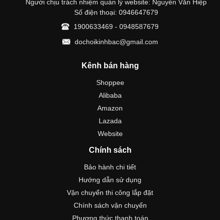
Người chịu trách nhiệm quản lý website: Nguyễn Văn Hiệp
Số điện thoại: 0946647679
1900633469 - 0948587679
dochoikinhbac@gmail.com
Kênh bán hàng
Shoppee
Alibaba
Amazon
Lazada
Website
Chính sách
Bảo hành chi tiết
Hướng dẫn sử dụng
Vận chuyển thi công lắp đặt
Chính sách vận chuyển
Phương thức thanh toán