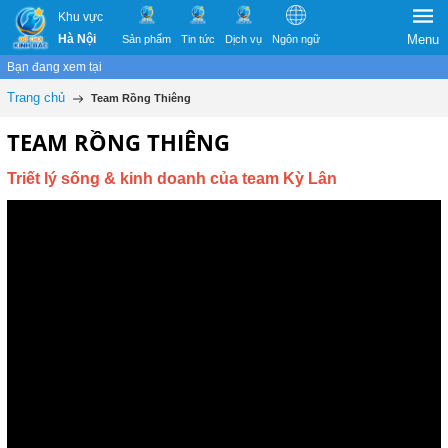
Khu vực
Hà Nội
Menu
Sản phẩm
Tin tức
Dịch vụ
Ngôn ngữ
Bạn đang xem tại
Trang chủ
Team Rồng Thiêng
TEAM RỒNG THIÊNG
Triết lý sống & kinh doanh của team Kỳ Lân