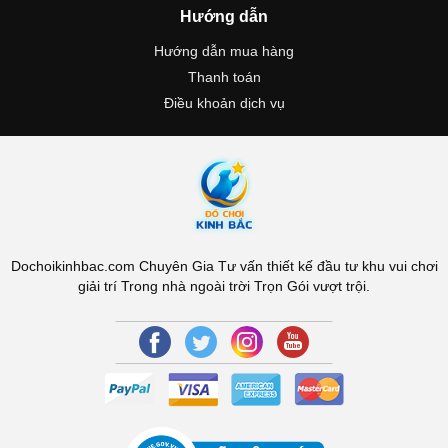
Hướng dẫn
Hướng dẫn mua hàng
Thanh toán
Điều khoản dịch vụ
Dochoikinhbac.com Chuyên Gia Tư vấn thiết kế đầu tư khu vui chơi
giải trí Trong nhà ngoài trời Trọn Gói vượt trội.