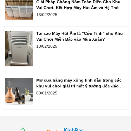
Giải Pháp Chống Nồm Toàn Diện Cho Khu
Vui Chơi: Kết Hợp Máy Hút Ẩm và Hệ Thống
Thông Gió
13/02/2025
Tại sao Máy Hút Ẩm là “Cứu Tinh” cho Khu
Vui Chơi Miền Bắc vào Mùa Xuân?
13/02/2025
Mở cửa hàng máy xông tinh dầu trong các
khu vui chơi giải trí một ý tưởng độc đáo và
thu hút khách hàng,
09/01/2025