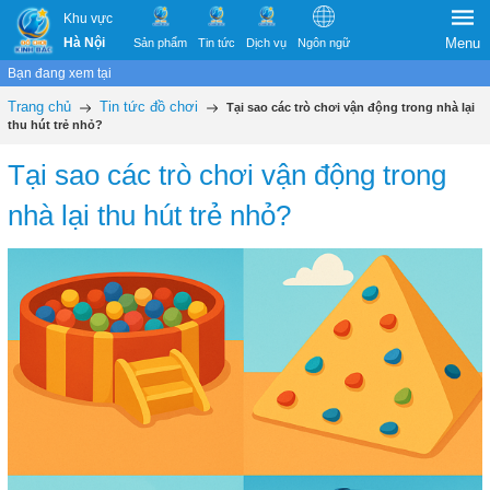
Khu vực
Hà Nội
Menu
Sản phẩm
Tin tức
Dịch vụ
Ngôn ngữ
Bạn đang xem tại
Trang chủ
Tin tức đồ chơi
Tại sao các trò chơi vận động trong nhà lại
thu hút trẻ nhỏ?
Tại sao các trò chơi vận động trong
nhà lại thu hút trẻ nhỏ?