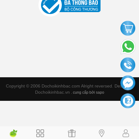
Copyright © 2006 Dochoikinhbac.com Alright reversed. Designed
Dochoikinhbac.vn
.
cung cấp bởi sapo