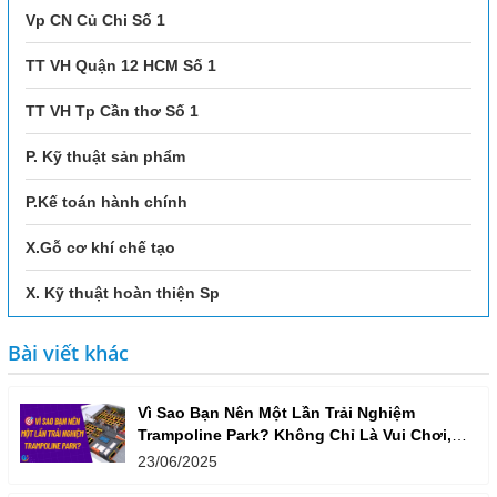
Vp CN Củ Chi Số 1
TT VH Quận 12 HCM Số 1
TT VH Tp Cần thơ Số 1
P. Kỹ thuật sản phẩm
P.Kế toán hành chính
X.Gỗ cơ khí chế tạo
X. Kỹ thuật hoàn thiện Sp
Bài viết khác
Vì Sao Bạn Nên Một Lần Trải Nghiệm
Trampoline Park? Không Chỉ Là Vui Chơi,
Mà Còn Là Một Lối Sống Năng Động!
23/06/2025