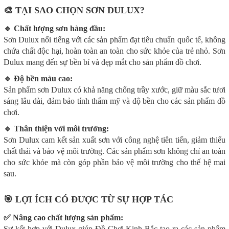
🎨
TẠI SAO CHỌN SƠN DULUX?
🔹
Chất lượng sơn hàng đầu:
Sơn Dulux nổi tiếng với các sản phẩm đạt tiêu chuẩn quốc tế, không
chứa chất độc hại, hoàn toàn an toàn cho sức khỏe của trẻ nhỏ. Sơn
Dulux mang đến sự bền bỉ và đẹp mắt cho sản phẩm đồ chơi.
🔹
Độ bền màu cao:
Sản phẩm sơn Dulux có khả năng chống trầy xước, giữ màu sắc tươi
sáng lâu dài, đảm bảo tính thẩm mỹ và độ bền cho các sản phẩm đồ
chơi.
🔹
Thân thiện với môi trường:
Sơn Dulux cam kết sản xuất sơn với công nghệ tiên tiến, giảm thiểu
chất thải và bảo vệ môi trường. Các sản phẩm sơn không chỉ an toàn
cho sức khỏe mà còn góp phần bảo vệ môi trường cho thế hệ mai
sau.
🎯
LỢI ÍCH CÓ ĐƯỢC TỪ SỰ HỢP TÁC
✅
Nâng cao chất lượng sản phẩm:
Sự kết hợp với Dulux giúp Đồ Chơi Kinh Bắc tạo ra các sản phẩm