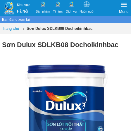
Khu vực
Hà Nội
Menu
Sản phẩm
Tin tức
Dịch vụ
Ngôn ngữ
Bạn đang xem tại
Trang chủ
Sơn Dulux SDLKB08 Dochoikinhbac
Sơn Dulux SDLKB08 Dochoikinhbac