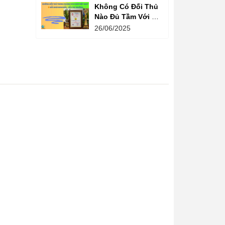
Không Có Đối Thủ
Nào Đủ Tầm Với Đồ
Chơi Kinh Bắc
26/06/2025
Trong Ngành Vui
Chơi Tại Việt Nam