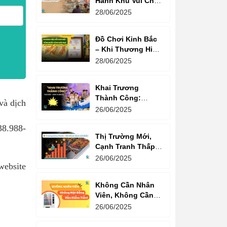
Hành Khu Vui Chơi
3 Thế Hệ – Tối Đa
28/06/2025
Hóa Doanh Thu
Mỗi Lượt Chơi
Đồ Chơi Kinh Bắc
– Khi Thương Hiệu
Vững Mạnh Bắt
28/06/2025
Đầu Từ Niềm Tin
Của Ông Lớn
Khai Trương
Thành Công:
và dịch
Khách Nườm
26/06/2025
Nượp, Lợi Nhuận
8.988-
Bùng Nổ – Bí
Thị Trường Mới,
Quyết Là Gì?
Cạnh Tranh Thấp –
Trampoline Park Là
26/06/2025
ebsite
Lựa Chọn Vàng
Không Cần Nhân
Viên, Không Cần
Cửa Hàng – Chỉ
26/06/2025
Cần Máy Bán
Hàng!