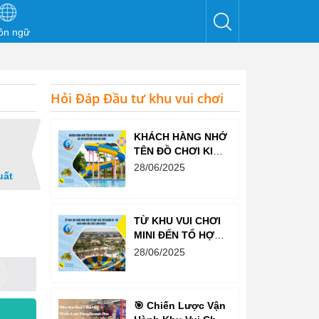
ôn ngữ
Hỏi Đáp Đầu tư khu vui chơi
KHÁCH HÀNG NHỚ
TÊN ĐỒ CHƠI KINH
BẮC TRƯỚC CẢ
28/06/2025
uất
KHI NGHĨ ĐẾN KHU
VUI CHƠI
TỪ KHU VUI CHƠI
MINI ĐẾN TỔ HỢP
GIẢI TRÍ NGHÌN M²
28/06/2025
– ĐỒ CHƠI KINH
BẮC ĐỀU LÀM
ĐƯỢC!
🎯 Chiến Lược Vận