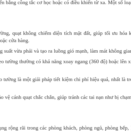
iển bằng công tắc cơ học hoặc có điều khiển từ xa. Một số lo
ường, quạt không chiếm diện tích mặt đất, giúp tối ưu hóa k
hoặc cửa hàng.
g suất vừa phải và tạo ra luồng gió mạnh, làm mát không gi
reo tường thường có khả năng xoay ngang (360 độ) hoặc lên x
reo tường là một giải pháp tiết kiệm chi phí hiệu quả, nhất là
ảo vệ cánh quạt chắc chắn, giúp tránh các tai nạn như bị chạ
dụng rộng rãi trong các phòng khách, phòng ngủ, phòng bếp,