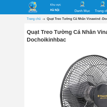
Khu vực
Hà Nội
Danh Mục
Trang c
Trang chủ
Quạt Treo Tường Cá Nhân Vinawind -Do
Quạt Treo Tường Cá Nhân Vin
Dochoikinhbac