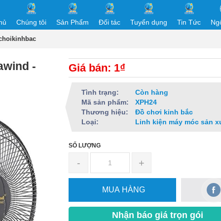
hủ
Chúng tôi
Sản Phẩm
Đối tác
Tuyển dụng
Tin Tức
Ng
choikinhbac
awind -
Giá bán: 1₫
Tình trạng:
Còn hàng
Mã sản phẩm:
XPH24
Thương hiệu:
Đồ chơi kinh bắc
Loại:
Linh kiện máy móc sản x
SỐ LƯỢNG
-
+
MUA HÀNG
Nhận báo giá trọn gói