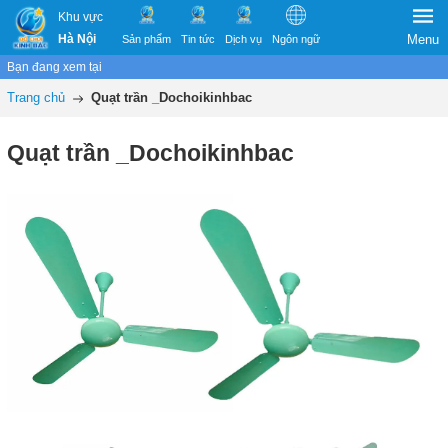
Khu vực
Hà Nội
Menu
Sản phẩm
Tin tức
Dịch vụ
Ngôn ngữ
Bạn đang xem tại
Trang chủ
Quạt trần _Dochoikinhbac
Quạt trần _Dochoikinhbac