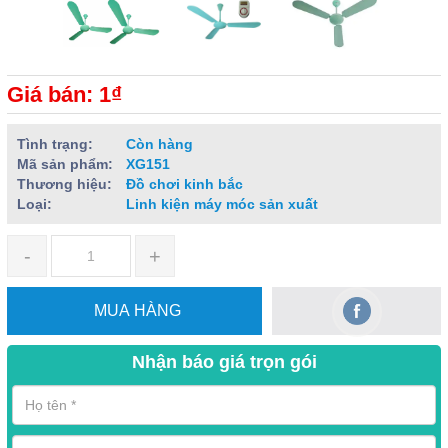
Giá bán: 1₫
Tình trạng:
Còn hàng
Mã sản phẩm:
XG151
Thương hiệu:
Đồ chơi kinh bắc
Loại:
Linh kiện máy móc sản xuất
-
+
MUA HÀNG
Nhận báo giá trọn gói