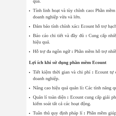
quả.
Tính linh hoạt và tùy chỉnh cao
:
Phần mềm c
doanh nghiệp vừa và lớn.
Đảm bảo tính chính xác
:
Ecount hỗ trợ hạch 
Báo cáo chi tiết và đầy đủ
:
Cung cấp nhiều
hiệu quả.
Hỗ trợ đa ngôn ngữ
:
Phần mềm hỗ trợ nhiều
Lợi ích khi sử dụng phần mềm Ecount
Tiết kiệm thời gian và chi phí
:
Ecount tự đ
doanh nghiệp.
Nâng cao hiệu quả quản lí
:
Các tính năng qu
Quản lí toàn diện
:
Ecount cung cấp giải ph
kiểm soát tất cả các hoạt động.
Tuân thủ quy định pháp lí
:
Phần mềm giúp d