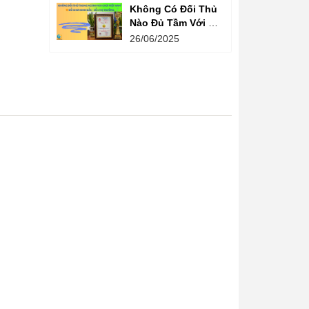
Không Có Đối Thủ
Nào Đủ Tầm Với Đồ
Chơi Kinh Bắc
26/06/2025
Trong Ngành Vui
Chơi Tại Việt Nam