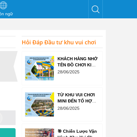
ôn ngữ
Hỏi Đáp Đầu tư khu vui chơi
KHÁCH HÀNG NHỚ
TÊN ĐỒ CHƠI KINH
BẮC TRƯỚC CẢ
28/06/2025
KHI NGHĨ ĐẾN KHU
VUI CHƠI
TỪ KHU VUI CHƠI
MINI ĐẾN TỔ HỢP
GIẢI TRÍ NGHÌN M²
28/06/2025
– ĐỒ CHƠI KINH
BẮC ĐỀU LÀM
ĐƯỢC!
🎯 Chiến Lược Vận