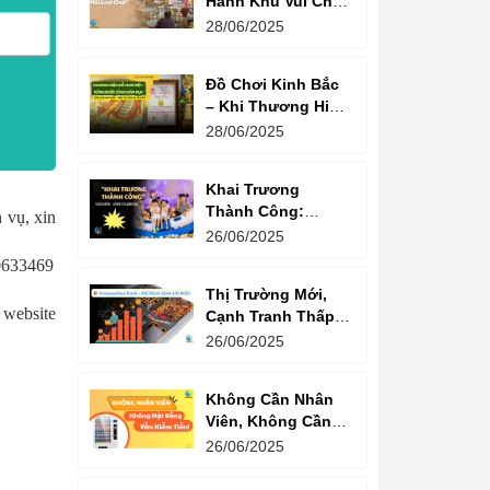
Hành Khu Vui Chơi
3 Thế Hệ – Tối Đa
28/06/2025
Hóa Doanh Thu
Mỗi Lượt Chơi
Đồ Chơi Kinh Bắc
– Khi Thương Hiệu
Vững Mạnh Bắt
28/06/2025
Đầu Từ Niềm Tin
Của Ông Lớn
Khai Trương
Thành Công:
 vụ, xin
Khách Nườm
26/06/2025
Nượp, Lợi Nhuận
0633469
Bùng Nổ – Bí
Thị Trường Mới,
Quyết Là Gì?
ebsite
Cạnh Tranh Thấp –
Trampoline Park Là
26/06/2025
Lựa Chọn Vàng
Không Cần Nhân
Viên, Không Cần
Cửa Hàng – Chỉ
26/06/2025
Cần Máy Bán
Hàng!