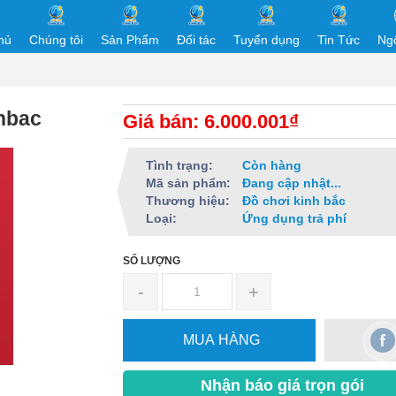
hủ
Chúng tôi
Sản Phẩm
Đối tác
Tuyển dụng
Tin Tức
Ng
hbac
Giá bán: 6.000.001₫
Tình trạng:
Còn hàng
Mã sản phẩm:
Đang cập nhật...
Thương hiệu:
Đồ chơi kinh bắc
Loại:
Ứng dụng trả phí
SỐ LƯỢNG
-
+
MUA HÀNG
Nhận báo giá trọn gói