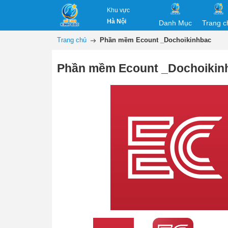
Khu vực
Hà Nội
Danh Mục
Trang c
Trang chủ
Phần mềm Ecount _Dochoikinhbac
Phần mềm Ecount _Dochoikin