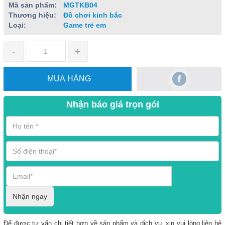
Mã sản phẩm:
MGTKB04
Thương hiệu:
Đồ chơi kinh bắc
Loại:
Game trẻ em
-
+
MUA HÀNG
Nhận báo giá trọn gói
Nhận ngay
Để được tư vấn chi tiết hơn về sản phẩm và dịch vụ, xin vui lòng liên hệ