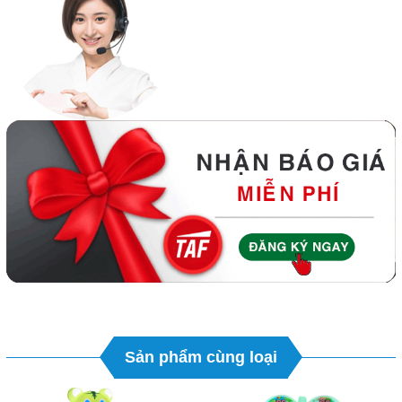
Sản phẩm cùng loại