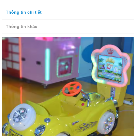
Thông tin chi tiết
Thông tin khác