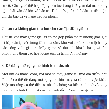
Máy game giải trí thường được thiết kế để có độ bền cao và ít xảy ra
sự cố. Chúng có thể hoạt động liên tục trong thời gian dài mà không
gặp phải vấn đề lớn về bảo trì. Điều này giúp chủ đầu tư tiết kiệm
chi phí bảo trì và nâng cao lợi nhuận.
7.
Tạo ra không gian thu hút cho các địa điểm giải trí
Đầu tư vào máy game giải trí có thể góp phần tạo ra không gian giải
trí hấp dẫn tại các trung tâm mua sắm, khu vui chơi, khu du lịch, hay
các công viên giải trí. Máy game sẽ thu hút khách hàng và làm
phong phú thêm các hoạt động giải trí tại những nơi này.
8.
Dễ dàng mở rộng mô hình kinh doanh
Một khi đã thành công với một số máy game tại một địa điểm, chủ
đầu tư có thể dễ dàng mở rộng mô hình này ra các khu vực khác.
Việc mở rộng có thể diễn ra nhanh chóng và hiệu quả nhờ vào quy
mô nhỏ và tính linh hoạt của mô hình đầu tư vào máy game .