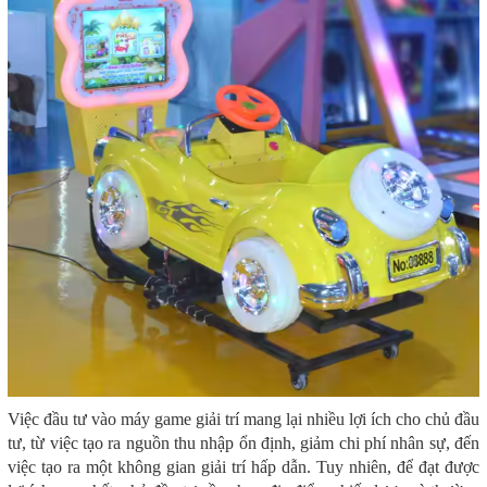
Việc đầu tư vào máy game giải trí mang lại nhiều lợi ích cho chủ đầu
tư, từ việc tạo ra nguồn thu nhập ổn định, giảm chi phí nhân sự, đến
việc tạo ra một không gian giải trí hấp dẫn. Tuy nhiên, để đạt được