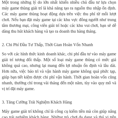
Một trong những lý do lớn nhất khiến nhiều chủ đầu tư lựa chọn
máy game thùng giải trí là khả năng tạo ra nguồn thu nhập ổn định.
Các máy game thùng hoạt động dựa trên việc thu phí từ mỗi lượt
chơi. Nếu bạn đặt máy game tại các khu vực đông người như trung
tâm thương mại, công viên giải trí hoặc các khu vui chơi, bạn sẽ dễ
dàng thu hút khách hàng và tạo ra doanh thu hàng tháng.
2. Chi Phí Đầu Tư Thấp, Thời Gian Hoàn Vốn Nhanh
So với các hình thức kinh doanh khác, chi phí đầu tư vào máy game
giải trí tương đối thấp. Một số loại máy game thùng có mức giá
không quá cao, nhưng lại mang đến lợi nhuận ổn định và lâu dài.
Hơn nữa, việc bảo trì và vận hành máy game không quá phức tạp,
giúp bạn tiết kiệm được chi phí vận hành. Thời gian hoàn vốn cũng
nhanh, thường chỉ trong vài tháng đến một năm, tùy vào quy mô và
vị trí đặt máy game.
3. Tăng Cường Trải Nghiệm Khách Hàng
Máy game giải trí không chỉ là công cụ kiếm tiền mà còn giúp nâng
cao trải nghiệm khách hàng. Những trò chơi đa dạng và thú vị trên