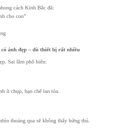
 phong cách Kinh Bắc đã:
nh cho con”
áng
có ảnh đẹp – dù thiết bị rất nhiều
ẹp. Sai lầm phổ biến:
h ít chụp, hạn chế lan tỏa.
hìn thoáng qua sẽ không thấy hứng thú.