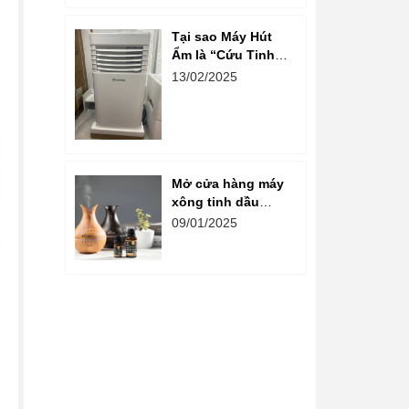
Ẩm và Hệ Thống
Thông Gió
Tại sao Máy Hút
Ẩm là “Cứu Tinh”
cho Khu Vui Chơi
13/02/2025
Miền Bắc vào Mùa
Xuân?
Mở cửa hàng máy
xông tinh dầu
trong các khu vui
09/01/2025
chơi giải trí một ý
tưởng độc đáo và
thu hút khách
hàng,