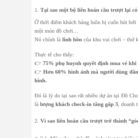
1.
Tại sao một bộ liên hoàn cầu trượt lại c
Ở thời điểm khách hàng luôn bị cuốn hút bởi
một món đồ chơi…
Nó chính là
linh hồn
của khu vui chơi – thứ k
Thực tế cho thấy:
👉
75% phụ huynh quyết định mua vé khi th
👉
Hơn 60% hình ảnh mà người dùng đăng 
hình.
Đó là lý do tại sao rất nhiều dự án tại Đồ Ch
là
lượng khách check-in tăng gấp 3
, doanh 
2.
Vì sao liên hoàn cầu trượt trở thành “gó