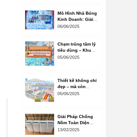
80% Thành Công
Mô Hình Nhà Bóng
Kinh Doanh: Giải
Pháp Khởi Nghiệp
06/06/2025
An Toàn Và Hiệu
Quả
Chạm trúng tâm lý
tiêu dùng – Khu
vui chơi bán cảm
05/06/2025
xúc chứ không chỉ
trò chơi!
Thiết kế không chỉ
đẹp – mà còn
khiến khách phải
05/06/2025
quay lại!
Giải Pháp Chống
Nồm Toàn Diện
Cho Khu Vui Chơi:
13/02/2025
Kết Hợp Máy Hút