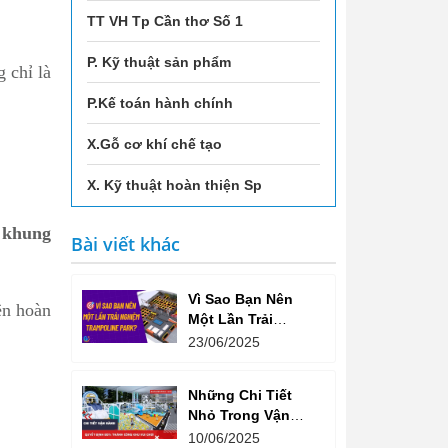
TT VH Tp Cần thơ Số 1
P. Kỹ thuật sản phẩm
 chỉ là
P.Kế toán hành chính
X.Gỗ cơ khí chế tạo
X. Kỹ thuật hoàn thiện Sp
g khung
Bài viết khác
Vì Sao Bạn Nên
ên hoàn
Một Lần Trải
Nghiệm Trampoline
23/06/2025
Park? Không Chỉ
Là Vui Chơi, Mà
Những Chi Tiết
Còn Là Một Lối
Nhỏ Trong Vận
Sống Năng Động!
Hành Quyết Định
10/06/2025