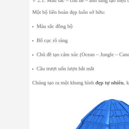
⭐ 2.1. Màu sắc – chủ đề – ánh sáng tạo hiệu 
Một bộ liên hoàn đẹp luôn sở hữu:
Màu sắc đồng bộ
Bố cục rõ ràng
Chủ đề tạo cảm xúc (Ocean – Jungle – Ca
Cầu trượt uốn lượn bắt mắt
Chúng tạo ra một khung hình
đẹp tự nhiên
, 