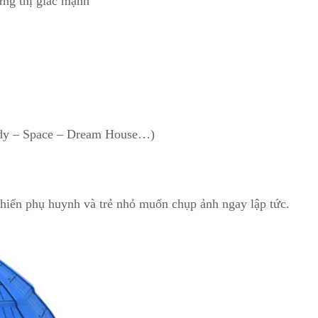
ứng thị giác mạnh
ndy – Space – Dream House…)
khiến phụ huynh và trẻ nhỏ muốn chụp ảnh ngay lập tức.