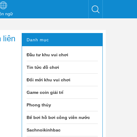
ôn ngữ
 liên
Danh mục
Đầu tư khu vui chơi
Tin tức đồ chơi
Đổi mới khu vui chơi
Game coin giải trí
Phong thủy
Bể bơi hồ bơi công viên nước
Sachnoikinhbac