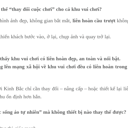
ó thể “thay đổi cuộc chơi” cho cả khu vui chơi?
 hình ảnh đẹp, không gian bắt mắt,
liên hoàn cầu trượt
không
hiến khách bước vào, ở lại, chụp ảnh và quay trở lại.
ấy khu vui chơi có liên hoàn đẹp, an toàn và nổi bật.
lên mạng xã hội về khu vui chơi đều có liên hoàn tron
ơi Kinh Bắc chỉ cần thay đổi – nâng cấp – hoặc thiết kế lại li
thu ổn định hơn hẳn.
c sống ảo tự nhiên” mà không thiết bị nào thay thế được?