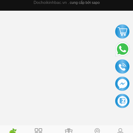
Dochoikinhbac.vn
.
cung cấp bởi sapo