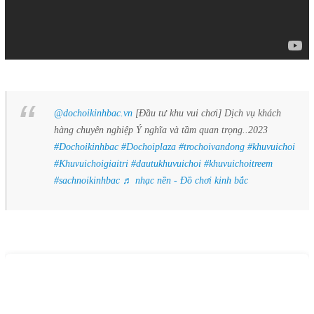
@dochoikinhbac.vn
[Đầu tư khu vui chơi] Dịch vụ khách
hàng chuyên nghiệp Ý nghĩa và tầm quan trọng..2023
#Dochoikinhbac
#Dochoiplaza
#trochoivandong
#khuvuichoi
#Khuvuichoigiaitri
#dautukhuvuichoi
#khuvuichoitreem
#sachnoikinhbac
♬ nhạc nền - Đồ chơi kinh bắc