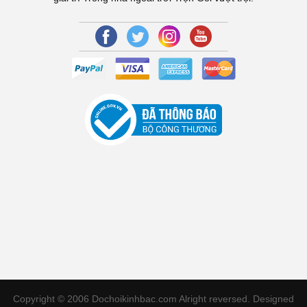
Copyright © 2006 Dochoikinhbac.com Alright reversed. Designed