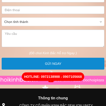
(Đồ chơi Kinh Bắc Hỗ trợ Ngay )
GỬI NGAY
HOTLINE: 0972138988 - 0907105668
Thông tin chung
CÔNG TY CỔ PHẦN KINH BẮC SEALION UNITY