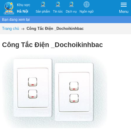
Khu vực
Hà Nội
Menu
Sản phẩm
Tin tức
Dịch vụ
Ngôn ngữ
Bạn đang xem tại
Trang chủ
Công Tắc Điện _Dochoikinhbac
Công Tắc Điện _Dochoikinhbac