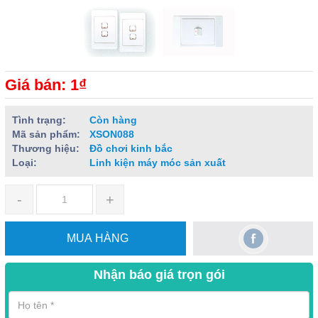
Giá bán: 1₫
Tình trạng:
Còn hàng
Mã sản phẩm:
XSON088
Thương hiệu:
Đồ chơi kinh bắc
Loại:
Linh kiện máy móc sản xuất
-
+
MUA HÀNG
Nhận báo giá trọn gói