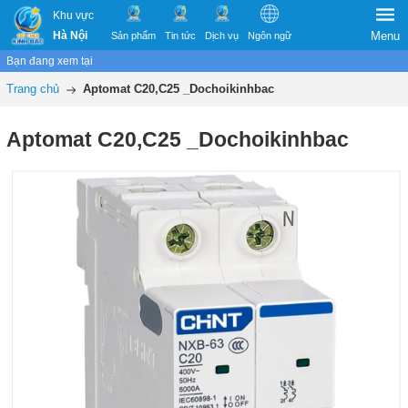
Khu vực
Hà Nội
Menu
Sản phẩm
Tin tức
Dịch vụ
Ngôn ngữ
Bạn đang xem tại
Trang chủ
Aptomat C20,C25 _Dochoikinhbac
Aptomat C20,C25 _Dochoikinhbac