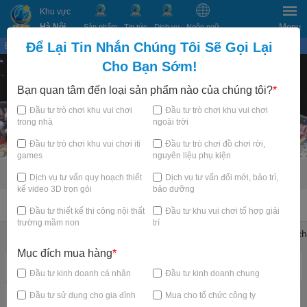
Khu vực
Hà Nội
Menu
Sản phẩm
Tin tức
Dịch vụ
Ngôn ngữ
Để Lại Tin Nhắn Chúng Tôi Sẽ Gọi Lại
Bạn đang xem tại
×
Cho Bạn Sớm!
Bạn quan tâm đến loại sản phẩm nào của chúng tôi?
*
Đầu tư trò chơi khu vui chơi
Đầu tư trò chơi khu vui chơi
trong nhà
ngoài trời
Đầu tư trò chơi khu vui chơi iti
Đầu tư trò chơi đồ chơi rời,
games
nguyên liệu phụ kiện
Dịch vụ tư vấn quy hoạch thiết
Dịch vụ tư vấn đổi mới, bảo trì,
kế video 3D trọn gói
bảo dưỡng
TRANG CHỦ
Đầu tư thiết kế thi công nội thất
Đầu tư khu vui chơi tổ hợp giải
trường mầm non
trí
Khu vui chơi trẻ em trong nhà
Trampoline Park Arena
Thử thách
Mục đích mua hàng
*
Danh mục nổi bật
Đầu tư kinh doanh cá nhân
Đầu tư kinh doanh chung
Đầu tư sử dụng cho gia đình
Mua cho tổ chức công ty