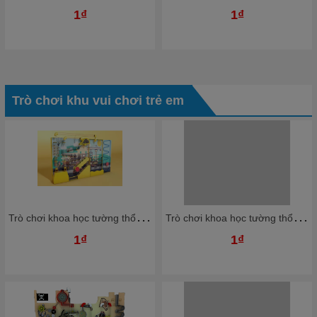
1₫
1₫
Trò chơi khu vui chơi trẻ em
T
rò chơi khoa học tường thổi bóng nhựa Ziczac TTBKB06 Dochoikinhbac Trò chơi hấp dẫn trong nhà bóng
T
rò chơi khoa học tường thổi bóng nhựa Ziczac TTBKB04 Dochoikinhbac Trò chơi hấp dẫn trong nhà bóng
1₫
1₫