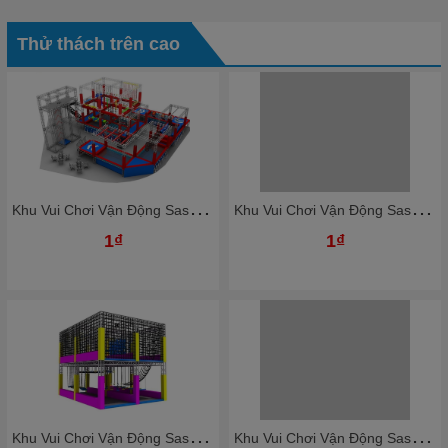
Thử thách trên cao
K
hu Vui Chơi Vận Động Sasuke Vượt Chướng Ngại Vật KBSSK25
K
hu Vui Chơi Vận Động Sasuke Vượt Chướng Ngại Vật KBSSK21
1₫
1₫
K
hu Vui Chơi Vận Động Sasuke Vượt Chướng Ngại Vật KBSSK23
K
hu Vui Chơi Vận Động Sasuke Vượt Chướng Ngại Vật KBSSK19