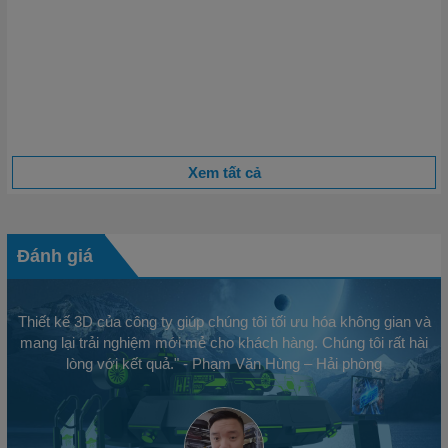
Những Chi Tiết Nhỏ Trong Vận Hành Quyết Định 80%
Thành Công
Khi nhắc đến thành công trong kinh doanh, người ta thường
nghĩ đến chiến lược lớn, tầm nhìn xa hoặc sản phẩm độc đáo.
Tuy nhiên, một thực tế mà...
Xem tất cả
Đánh giá
Thiết kế 3D của công ty giúp chúng tôi tối ưu hóa không gian và
mang lại trải nghiệm mới mẻ cho khách hàng. Chúng tôi rất hài
lòng với kết quả." - Phạm Văn Hùng – Hải phòng