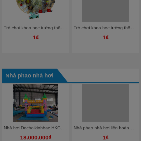
T
rò chơi khoa học tường thổi bóng nhựa Ziczac TTBKB05 Dochoikinhbac Trò chơi hấp dẫn trong nhà bóng
T
rò chơi khoa học tường thổi bóng nhựa Ziczac TTBKB03 Dochoikinhbac Trò chơi hấp dẫn trong nhà bóng
1₫
1₫
Nhà phao nhà hơi
N
hà hơi Dochoikinhbac HKCNH4
N
hà phao nhà hơi liên hoàn NPNHKB03 Dochoikinhbac - Khu trò chơi phao hơi vui nhộn
18.000.000₫
1₫