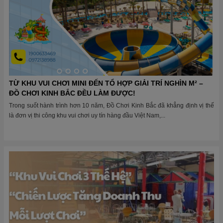
TỪ KHU VUI CHƠI MINI ĐẾN TỔ HỢP GIẢI TRÍ NGHÌN M² –
ĐỒ CHƠI KINH BẮC ĐỀU LÀM ĐƯỢC!
Trong suốt hành trình hơn 10 năm, Đồ Chơi Kinh Bắc đã khẳng định vị thế
là đơn vị thi công khu vui chơi uy tín hàng đầu Việt Nam,...