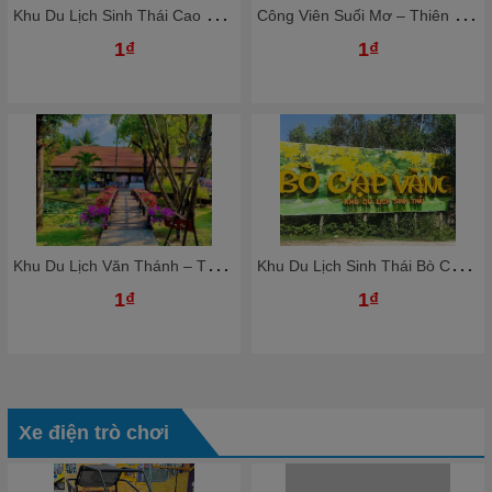
K
hu Du Lịch Sinh Thái Cao Minh - Thiên Đường Nghỉ Dưỡng Giữa Lòng Đồng Nai
C
ông Viên Suối Mơ – Thiên Đường Giải Trí Xanh Giữa Thiên Nhiên
1₫
1₫
K
hu Du Lịch Văn Thánh – Thiên Đường Nghỉ Dưỡng Giữa Lòng Sài Gòn
K
hu Du Lịch Sinh Thái Bò Cạp Vàng – Thiên Đường Giải Trí Xanh Gần Sài Gòn
1₫
1₫
Xe điện trò chơi