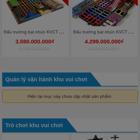
Đ
ấu trường bạt nhún KVCTP9012- Trampoline park rộng lớn chuẩn quốc tế - Công viên bạt nhún vôi nhộn
Đ
ấu trường bạt nhún KVCTP9010- Trampoline park rộng lớn chuẩn quốc tế - Công viên bạt nhún vôi nhộn
3.590.000.000₫
4.299.000.000₫
3.769.000.000₫
4.699.000.000₫
Quản lý vận hành khu vui chơi
Hiện tại mục này chưa cập nhật sản phẩm.
Trò chơi khu vui chơi