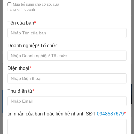
Mua bổ sung cho cơ sở, cửa
hàng kinh doanh
Máy quản lý khu
Quầy thu ngân
Bàn ghế KVC
Đào tạo nhân sự
vui chơi
KVC
Tên của bạn
*
Doanh nghiệp/ Tổ chức
Nội quy quy định
Mổ rộng khu vui
chơi
Điện thoại
*
Khu vui chơi
Trampoline park
Iti Game Giải trí
trong nhà
Xem sản phẩm
Xem sản phẩm
Xem sản phẩm
Thư điện tử
*
tin nhắn của bạn hoặc liên hệ nhanh SĐT
0948587679
*
Hot New Product
Chương trình đã hết hạn