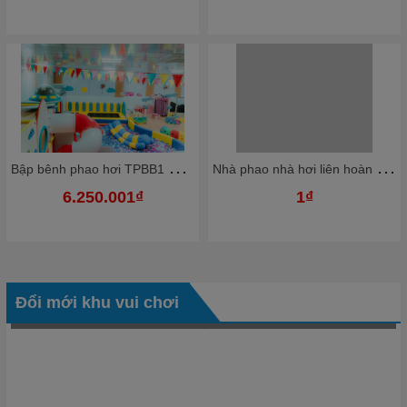
B
ập bênh phao hơi TPBB1 Dochoikinhbac Giải trí hấp dẫn khu vui chơi
N
hà phao nhà hơi liên hoàn NPNHKB02 Dochoikinhbac - Khu trò chơi phao hơi vui nhộn
6.250.001₫
1₫
Đổi mới khu vui chơi