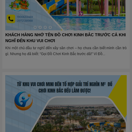
KHÁCH HÀNG NHỚ TÊN ĐỒ CHƠI KINH BẮC TRƯỚC CẢ KHI
NGHĨ ĐẾN KHU VUI CHƠI
Khi một chủ đầu tư nghĩ đến xây sân chơi – họ chưa cần biết mình cần trò
gì. Nhưng họ đã biết: “Gọi Đồ Chơi Kinh Bắc trước đã!” Vì Đồ...