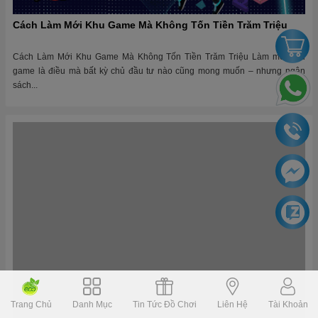
Cách Làm Mới Khu Game Mà Không Tốn Tiền Trăm Triệu
Cách Làm Mới Khu Game Mà Không Tốn Tiền Trăm Triệu Làm mới khu
game là điều mà bất kỳ chủ đầu tư nào cũng mong muốn – nhưng ngân
sách...
Lập Kế Hoạch Bảo Dưỡng Định Kỳ: Bí Mật Để Khu Vui Chơi
Trang Chủ
Danh Mục
Tin Tức Đồ Chơi
Liên Hệ
Tài Khoản
Bền Vững