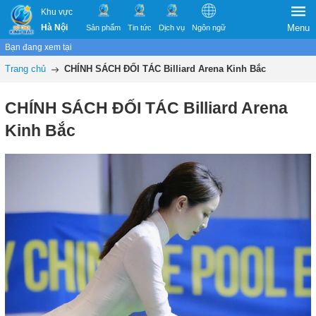
Khu vực
Hà Nội
Menu
Sản phẩm
Tin tức
Dịch vụ
Ngôn ngữ
Bạn đang xem tại
Trang chủ
CHÍNH SÁCH ĐỐI TÁC Billiard Arena Kinh Bắc
CHÍNH SÁCH ĐỐI TÁC Billiard Arena
Kinh Bắc