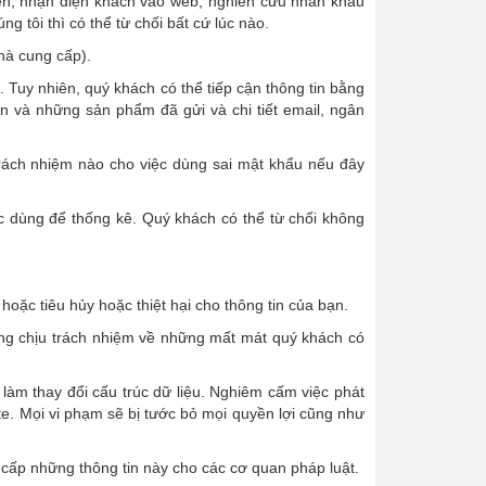
uyến, nhận diện khách vào web, nghiên cứu nhân khẩu
 tôi thì có thể từ chối bất cứ lúc nào.
hà cung cấp).
. Tuy nhiên, quý khách có thể tiếp cận thông tin bằng
n và những sản phẩm đã gửi và chi tiết email, ngân
trách nhiệm nào cho việc dùng sai mật khẩu nếu đây
ược dùng để thống kê. Quý khách có thể từ chối không
hoặc tiêu hủy hoặc thiệt hại cho thông tin của bạn.
không chịu trách nhiệm về những mất mát quý khách có
làm thay đổi cấu trúc dữ liệu. Nghiêm cấm việc phát
te. Mọi vi phạm sẽ bị tước bỏ mọi quyền lợi cũng như
 cấp những thông tin này cho các cơ quan pháp luật.