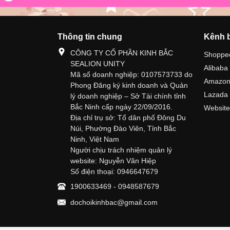
Thông tin chung
Kênh 
CÔNG TY CỔ PHẦN KINH BẮC
Shoppe
SEALION UNITY
Alibaba
Mã số doanh nghiệp: 0107573733 do
Amazo
Phong Đăng ký kinh doanh và Quản
Lazada
lý doanh nghiệp – Sở Tài chính tỉnh
Bắc Ninh cấp ngày 22/09/2016.
Website
Địa chỉ trụ sở: Tổ dân phố Đông Du
Núi, Phường Đào Viên, Tỉnh Bắc
Ninh, Việt Nam
Người chịu trách nhiệm quản lý
website: Nguyễn Văn Hiệp
Số điện thoại: 0946647679
1900633469 - 0948587679
dochoikinhbac@gmail.com