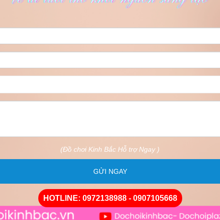
(Đồ chơi Kinh Bắc Hỗ trợ Ngay )
GỬI NGAY
HOTLINE: 0972138988 - 0907105668