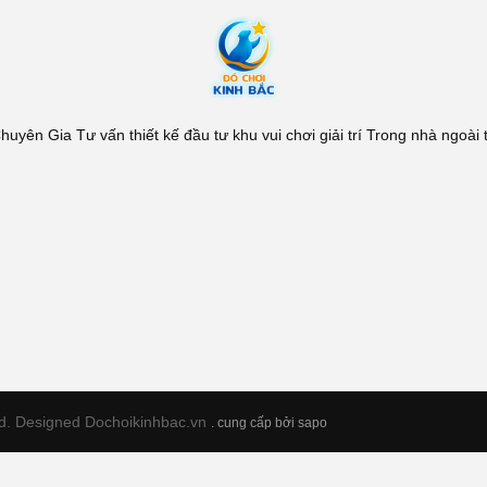
yên Gia Tư vấn thiết kế đầu tư khu vui chơi giải trí Trong nhà ngoài tr
ed. Designed Dochoikinhbac.vn
.
cung cấp bởi sapo