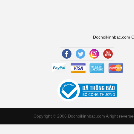
Dochoikinhbac.com Chu
Copyright © 2006 Dochoikinhbac.com Alright revers