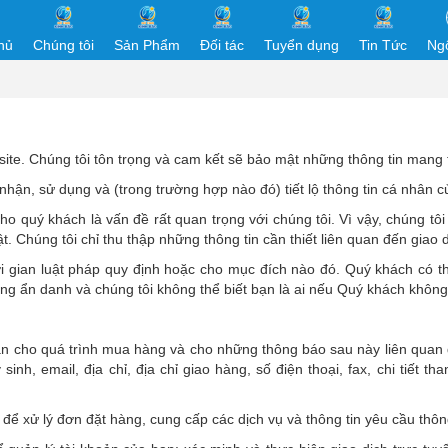
hủ
Chúng tôi
Sản Phẩm
Đối tác
Tuyển dụng
Tin Tức
Ng
te. Chúng tôi tôn trọng và cam kết sẽ bảo mật những thông tin mang t
 nhận, sử dụng và (trong trường hợp nào đó) tiết lộ thông tin cá nhân 
o quý khách là vấn đề rất quan trọng với chúng tôi. Vì vậy, chúng tôi
. Chúng tôi chỉ thu thập những thông tin cần thiết liên quan đến giao 
ời gian luật pháp quy định hoặc cho mục đích nào đó. Quý khách có t
ang ẩn danh và chúng tôi không thể biết bạn là ai nếu Quý khách khôn
a bạn cho quá trình mua hàng và cho những thông báo sau này liên qu
sinh, email, địa chỉ, địa chỉ giao hàng, số điện thoại, fax, chi tiết tha
 để xử lý đơn đặt hàng, cung cấp các dịch vụ và thông tin yêu cầu thô