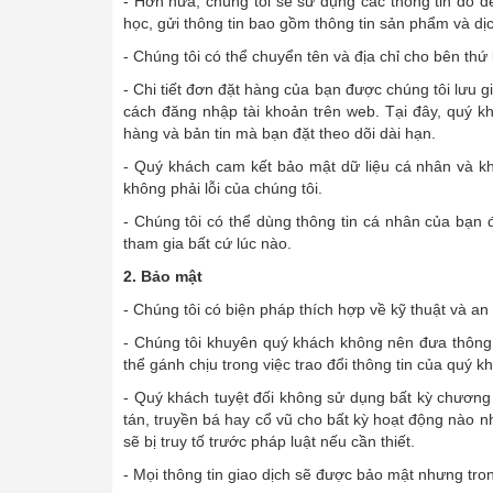
- Hơn nữa, chúng tôi sẽ sử dụng các thông tin đó đ
học, gửi thông tin bao gồm thông tin sản phẩm và dịc
- Chúng tôi có thể chuyển tên và địa chỉ cho bên th
- Chi tiết đơn đặt hàng của bạn được chúng tôi lưu g
cách đăng nhập tài khoản trên web. Tại đây, quý k
hàng và bản tin mà bạn đặt theo dõi dài hạn.
- Quý khách cam kết bảo mật dữ liệu cá nhân và kh
không phải lỗi của chúng tôi.
- Chúng tôi có thể dùng thông tin cá nhân của bạn đ
tham gia bất cứ lúc nào.
2. Bảo mật
- Chúng tôi có biện pháp thích hợp về kỹ thuật và an
- Chúng tôi khuyên quý khách không nên đưa thông ti
thể gánh chịu trong việc trao đổi thông tin của quý k
- Quý khách tuyệt đối không sử dụng bất kỳ chương 
tán, truyền bá hay cổ vũ cho bất kỳ hoạt động nào n
sẽ bị truy tố trước pháp luật nếu cần thiết.
- Mọi thông tin giao dịch sẽ được bảo mật nhưng tro