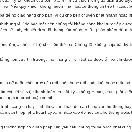
ể quản lý tài khoản của bạn; xác minh và thực hiện giao dịch trực t
h vụ. Nếu quý khách không muốn nhận bất cứ thông tin tiếp thị của chúng
ứ ba để họ giao hàng cho bạn (ví dụ cho bên chuyển phát nhanh hoặc n
iữ nhưng vì lí do bảo mật nên chúng tôi không công khai trực tiếp được
hách sẽ thấy chi tiết đơn đặt hàng của mình, những sản phẩm đã nhậ
ông được phép tiết lộ cho bên thứ ba. Chúng tôi không chịu bất kỳ 
ể nghiên cứu thị trường. mọi thông tin chi tiết sẽ được ẩn và chỉ đ
 ninh để ngăn chặn truy cập trái phép hoặc trái pháp luật hoặc mất mát 
n chi tiết về việc thanh toán với bất kỳ ai bằng e-mail, chúng tôi 
hách qua internet hoặc email.
trình, công cụ hay hình thức nào khác để can thiệp vào hệ thống hay 
hằm can thiệp, phá hoại hay xâm nhập vào dữ liệu của hệ thống websi
ng trường hợp cơ quan pháp luật yêu cầu, chúng tôi sẽ buộc phải cung