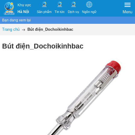
Khu vực
Hà Nội
Menu
Sản phẩm
Tin tức
Dịch vụ
Ngôn ngữ
Bạn đang xem tại
Trang chủ
Bút điện_Dochoikinhbac
Bút điện_Dochoikinhbac