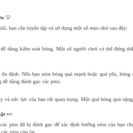
ớn
💡
iỏi, bạn cần luyện tập và sử dụng một số mẹo nhỏ sau đây:
 dễ dàng kiểm soát bóng. Một số người chơi có thể đứng thẳn
 ổn định. Nếu bạn ném bóng quá mạnh hoặc quá yếu, bóng s
 dễ dàng đánh gục các pins.
y và sức lực của bạn rất quan trọng. Một quả bóng quá nặng 
uật
👀:
h các pins đã bị đánh gục để xác định hướng ném của bạn cho
các pins còn lại.