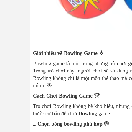
Giới thiệu về Bowling Game
🌟
Bowling game là một trong những trò chơi giải
Trong trò chơi này, người chơi sẽ sử dụng 
Bowling không chỉ là một môn thể thao mà còn
mình. 🎯
Cách Chơi Bowling Game
🏆
Trò chơi Bowling không hề khó hiểu, nhưng đ
bước cơ bản để chơi Bowling game:
Chọn bóng bowling phù hợp
🏐: