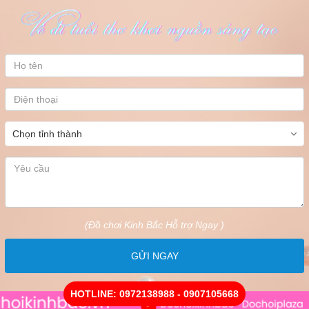
(Đồ chơi Kinh Bắc Hỗ trợ Ngay )
GỬI NGAY
HOTLINE: 0972138988 - 0907105668