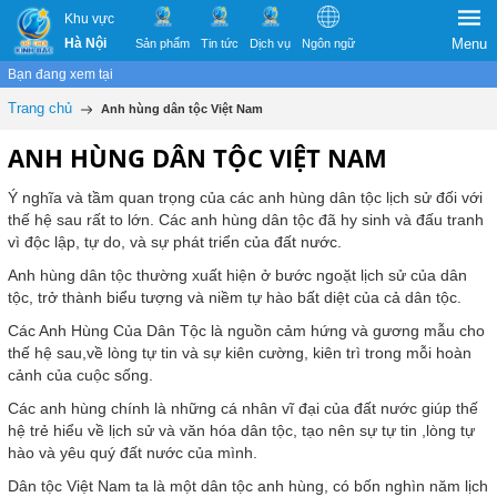
Khu vực
Hà Nội
Menu
Sản phẩm
Tin tức
Dịch vụ
Ngôn ngữ
Bạn đang xem tại
Trang chủ
Anh hùng dân tộc Việt Nam
ANH HÙNG DÂN TỘC VIỆT NAM
Ý nghĩa và tầm quan trọng của các anh hùng dân tộc lịch sử đối với
thế hệ sau rất to lớn. Các anh hùng dân tộc đã hy sinh và đấu tranh
vì độc lập, tự do, và sự phát triển của đất nước.
Anh hùng dân tộc thường xuất hiện ở bước ngoặt lịch sử của dân
tộc, trở thành biểu tượng và niềm tự hào bất diệt của cả dân tộc.
Các Anh Hùng Của Dân Tộc là nguồn cảm hứng và gương mẫu cho
thế hệ sau,về lòng tự tin và sự kiên cường, kiên trì trong mỗi hoàn
cảnh của cuộc sống.
Các anh hùng chính là những cá nhân vĩ đại của đất nước giúp thế
hệ trẻ hiểu về lịch sử và văn hóa dân tộc, tạo nên sự tự tin ,lòng tự
hào và yêu quý đất nước của mình.
Dân tộc Việt Nam ta là một dân tộc anh hùng, có bốn nghìn năm lịch