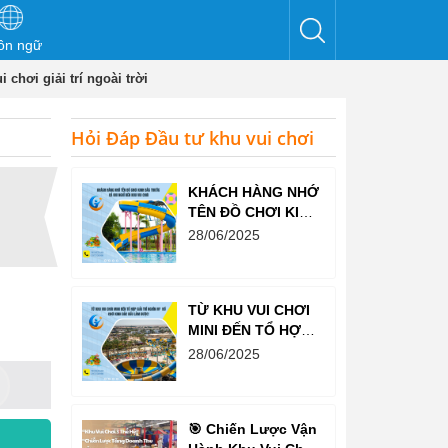
ôn ngữ
chơi giải trí ngoài trời
Hỏi Đáp Đầu tư khu vui chơi
KHÁCH HÀNG NHỚ
TÊN ĐỒ CHƠI KINH
BẮC TRƯỚC CẢ
28/06/2025
KHI NGHĨ ĐẾN KHU
VUI CHƠI
TỪ KHU VUI CHƠI
MINI ĐẾN TỔ HỢP
GIẢI TRÍ NGHÌN M²
28/06/2025
– ĐỒ CHƠI KINH
BẮC ĐỀU LÀM
ĐƯỢC!
🎯 Chiến Lược Vận