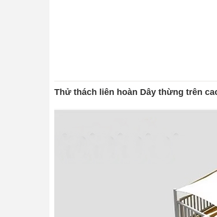
Thử thách liên hoàn Dây thừng trên cao