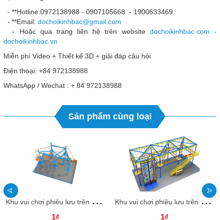
- **Hotline:0972138988 - 0907105668 - 1900633469
- **Email:
dochoikinhbac@gmail.com
- Hoặc qua trang liên hệ trên website
dochoikinhbac.com -
dochoikinhbac.vn
Miễn phí Video + Thiết kế 3D + giải đáp câu hỏi
Điện thoại: +84 972138988
WhatsApp / Wechat : + 84 972138988
Sản phẩm cùng loại
K
hu vui chơi phiêu lưu trên cao TTTCKB30 Dochoikinhbac- Khu vui chơi hấp dẫn độc đáo thu hút
K
hu vui chơi phiêu lưu trên cao TTTCKB29 Dochoikinhbac- Khu vui chơi hấp dẫn độc đáo thu hút
1₫
1₫