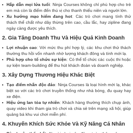
Hấp dẫn mọi lứa tuổi
: Ninja Courses không chỉ phù hợp cho trẻ
em mà còn là điểm đến thú vị cho thanh thiếu niên và người lớn.
Xu hướng mạo hiểm đang hot
: Các trò chơi mang tính thử
thách thể chất như dây thừng trên cao, cầu lắc, hay zipline đang
ngày càng được yêu thích.
2. Gia Tăng Doanh Thu Và Hiệu Quả Kinh Doanh
Lợi nhuận cao
: Với mức thu phí hợp lý, các khu chơi thử thách
thường thu hồi vốn nhanh nhờ lượng khách đông và tính mới lạ.
Phù hợp cho tổ chức sự kiện
: Có thể tổ chức các cuộc thi hoặc
sự kiện team-building để thu hút khách đoàn và doanh nghiệp.
3. Xây Dựng Thương Hiệu Khác Biệt
Tạo điểm nhấn độc đáo
: Ninja Courses là loại hình mới lạ, khác
biệt so với các trò chơi truyền thống như nhà bóng, đu quay hay
xe điện.
Hiệu ứng lan tỏa tự nhiên
: Khách hàng thường thích chụp ảnh,
quay video khi tham gia trò chơi và chia sẻ trên mạng xã hội, giúp
quảng bá khu vui chơi miễn phí.
4. Khuyến Khích Sức Khỏe Và Kỹ Năng Cá Nhân