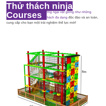
Thử thách ninja
Thử thách leo, đu vượt trướng ngại vật giống như những
Courses
chiến binh chinh phục thử thách đa dạng
độc đáo và an toàn,
cung cấp cho bạn một trải nghiệm thể lực mới!