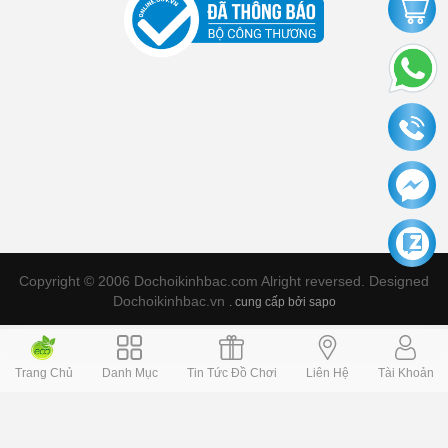
Copyright © 2006 Dochoikinhbac.com Alright reversed. Designed
Dochoikinhbac.vn
.
cung cấp bởi sapo
Trang Chủ
Danh Mục
Tin Tức Đồ Chơi
Liên Hệ
Tài Khoản