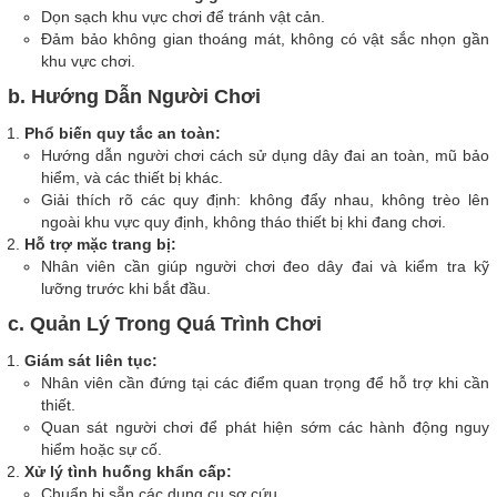
Dọn sạch khu vực chơi để tránh vật cản.
Đảm bảo không gian thoáng mát, không có vật sắc nhọn gần
khu vực chơi.
b. Hướng Dẫn Người Chơi
Phổ biến quy tắc an toàn:
Hướng dẫn người chơi cách sử dụng dây đai an toàn, mũ bảo
hiểm, và các thiết bị khác.
Giải thích rõ các quy định: không đẩy nhau, không trèo lên
ngoài khu vực quy định, không tháo thiết bị khi đang chơi.
Hỗ trợ mặc trang bị:
Nhân viên cần giúp người chơi đeo dây đai và kiểm tra kỹ
lưỡng trước khi bắt đầu.
c. Quản Lý Trong Quá Trình Chơi
Giám sát liên tục:
Nhân viên cần đứng tại các điểm quan trọng để hỗ trợ khi cần
thiết.
Quan sát người chơi để phát hiện sớm các hành động nguy
hiểm hoặc sự cố.
Xử lý tình huống khẩn cấp:
Chuẩn bị sẵn các dụng cụ sơ cứu.