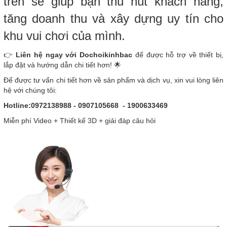
trên sẽ giúp bạn thu hút khách hàng,
tăng doanh thu và xây dựng uy tín cho
khu vui chơi của mình.
👉
Liên hệ ngay với Dochoikinhbac
để được hỗ trợ về thiết bị,
lắp đặt và hướng dẫn chi tiết hơn! 🌟
Để được tư vấn chi tiết hơn về sản phẩm và dịch vụ, xin vui lòng liên
hệ với chúng tôi:
Hotline:0972138988 - 0907105668 - 1900633469
Miễn phí Video + Thiết kế 3D + giải đáp câu hỏi