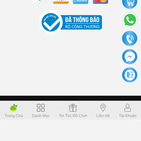
Copyright © 2006 Dochoikinhbac.com Alright reversed. Designed
Dochoikinhbac.vn
.
cung cấp bởi sapo
Trang Chủ
Danh Mục
Tin Tức Đồ Chơi
Liên Hệ
Tài Khoản