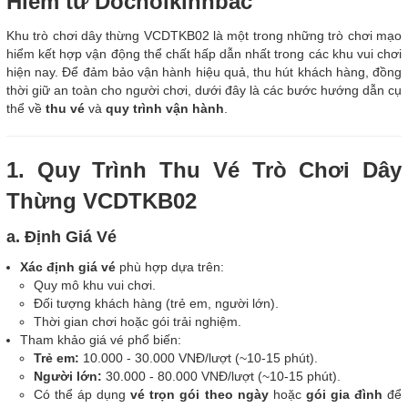
Hiểm từ Dochoikinhbac
Khu trò chơi dây thừng VCDTKB02 là một trong những trò chơi mạo
hiểm kết hợp vận động thể chất hấp dẫn nhất trong các khu vui chơi
hiện nay. Để đảm bảo vận hành hiệu quả, thu hút khách hàng, đồng
thời giữ an toàn cho người chơi, dưới đây là các bước hướng dẫn cụ
thể về
thu vé
và
quy trình vận hành
.
1. Quy Trình Thu Vé Trò Chơi Dây
Thừng VCDTKB02
a. Định Giá Vé
Xác định giá vé
phù hợp dựa trên:
Quy mô khu vui chơi.
Đối tượng khách hàng (trẻ em, người lớn).
Thời gian chơi hoặc gói trải nghiệm.
Tham khảo giá vé phổ biến:
Trẻ em:
10.000 - 30.000 VNĐ/lượt (~10-15 phút).
Người lớn:
30.000 - 80.000 VNĐ/lượt (~10-15 phút).
Có thể áp dụng
vé trọn gói theo ngày
hoặc
gói gia đình
để