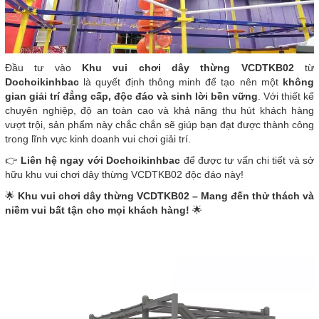
Đầu tư vào
Khu vui chơi dây thừng VCDTKB02
từ
Dochoikinhbac
là quyết định thông minh để tạo nên một
không
gian giải trí đẳng cấp, độc đáo và sinh lời bền vững
. Với thiết kế
chuyên nghiệp, độ an toàn cao và khả năng thu hút khách hàng
vượt trội, sản phẩm này chắc chắn sẽ giúp bạn đạt được thành công
trong lĩnh vực kinh doanh vui chơi giải trí.
👉
Liên hệ ngay với Dochoikinhbac
để được tư vấn chi tiết và sở
hữu khu vui chơi dây thừng VCDTKB02 độc đáo này!
🌟
Khu vui chơi dây thừng VCDTKB02 – Mang đến thử thách và
niềm vui bất tận cho mọi khách hàng!
🌟