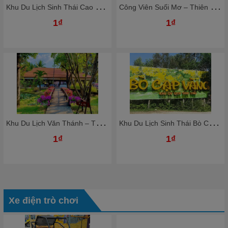
K
hu Du Lịch Sinh Thái Cao Minh - Thiên Đường Nghỉ Dưỡng Giữa Lòng Đồng Nai
C
ông Viên Suối Mơ – Thiên Đường Giải Trí Xanh Giữa Thiên Nhiên
1₫
1₫
K
hu Du Lịch Văn Thánh – Thiên Đường Nghỉ Dưỡng Giữa Lòng Sài Gòn
K
hu Du Lịch Sinh Thái Bò Cạp Vàng – Thiên Đường Giải Trí Xanh Gần Sài Gòn
1₫
1₫
Xe điện trò chơi