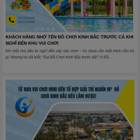
KHÁCH HÀNG NHỚ TÊN ĐỒ CHƠI KINH BẮC TRƯỚC CẢ KHI
NGHĨ ĐẾN KHU VUI CHƠI
Khi một chủ đầu tư nghĩ đến xây sân chơi – họ chưa cần biết mình cần trò
gì. Nhưng họ đã biết: “Gọi Đồ Chơi Kinh Bắc trước đã!” Vì Đồ...