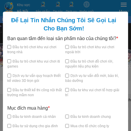
Khu vực
Hà Nội
Menu
Sản phẩm
Tin tức
Dịch vụ
Ngôn ngữ
Để Lại Tin Nhắn Chúng Tôi Sẽ Gọi Lại
Bạn đang xem tại
×
Cho Bạn Sớm!
Bạn quan tâm đến loại sản phẩm nào của chúng tôi?
*
Đầu tư trò chơi khu vui chơi
Đầu tư trò chơi khu vui chơi
trong nhà
ngoài trời
Đầu tư trò chơi khu vui chơi iti
Đầu tư trò chơi đồ chơi rời,
games
nguyên liệu phụ kiện
Dịch vụ tư vấn quy hoạch thiết
Dịch vụ tư vấn đổi mới, bảo trì,
kế video 3D trọn gói
bảo dưỡng
TRANG CHỦ
Đầu tư thiết kế thi công nội thất
Đầu tư khu vui chơi tổ hợp giải
trường mầm non
trí
Khu vui chơi trẻ em trong nhà
Trampoline Park Arena
Thử thách
Mục đích mua hàng
*
Danh mục nổi bật
Đầu tư kinh doanh cá nhân
Đầu tư kinh doanh chung
Đầu tư sử dụng cho gia đình
Mua cho tổ chức công ty