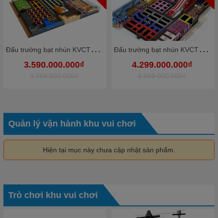
Đ
ấu trường bạt nhún KVCTP9012- Trampoline park rộng lớn chuẩn quốc tế - Công viên bạt nhún vôi nhộn
Đ
ấu trường bạt nhún KVCTP9010- Trampoline park rộng lớn chuẩn quốc tế - Công viên bạt nhún vôi nhộn
3.590.000.000₫
4.299.000.000₫
3.769.000.000₫
4.699.000.000₫
Quản lý vận hành khu vui chơi
Hiện tại mục này chưa cập nhật sản phẩm.
Trò chơi khu vui chơi