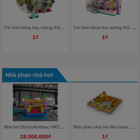
T
rò chơi khoa học tường thổi bóng nhựa Ziczac TTBKB05 Dochoikinhbac Trò chơi hấp dẫn trong nhà bóng
T
rò chơi khoa học tường thổi bóng nhựa Ziczac TTBKB03 Dochoikinhbac Trò chơi hấp dẫn trong nhà bóng
1₫
1₫
Nhà phao nhà hơi
N
hà hơi Dochoikinhbac HKCNH4
N
hà phao nhà hơi liên hoàn NPNHKB03 Dochoikinhbac - Khu trò chơi phao hơi vui nhộn
18.000.000₫
1₫