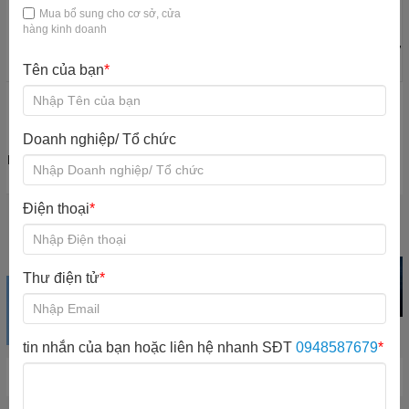
Mua bổ sung cho cơ sở, cửa
hàng kinh doanh
Máy quản lý khu
Quầy thu ngân
Bàn ghế KVC
Đào tạo nhân sự
vui chơi
KVC
Tên của bạn
*
Doanh nghiệp/ Tổ chức
Nội quy quy định
Mổ rộng khu vui
chơi
Điện thoại
*
Khu vui chơi
Trampoline park
Iti Game Giải trí
trong nhà
Xem sản phẩm
Xem sản phẩm
Xem sản phẩm
Thư điện tử
*
tin nhắn của bạn hoặc liên hệ nhanh SĐT
0948587679
*
Hot New Product
Chương trình đã hết hạn