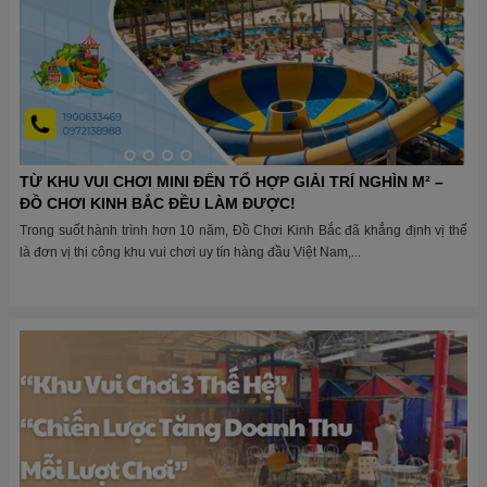
TỪ KHU VUI CHƠI MINI ĐẾN TỔ HỢP GIẢI TRÍ NGHÌN M² –
ĐỒ CHƠI KINH BẮC ĐỀU LÀM ĐƯỢC!
Trong suốt hành trình hơn 10 năm, Đồ Chơi Kinh Bắc đã khẳng định vị thế
là đơn vị thi công khu vui chơi uy tín hàng đầu Việt Nam,...