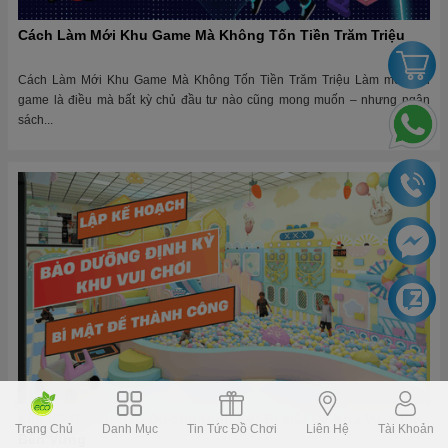
Cách Làm Mới Khu Game Mà Không Tốn Tiền Trăm Triệu
Cách Làm Mới Khu Game Mà Không Tốn Tiền Trăm Triệu Làm mới khu
game là điều mà bất kỳ chủ đầu tư nào cũng mong muốn – nhưng ngân
sách...
Lập Kế Hoạch Bảo Dưỡng Định Kỳ: Bí Mật Để Khu Vui Chơi
Trang Chủ
Danh Mục
Tin Tức Đồ Chơi
Liên Hệ
Tài Khoản
Bền Vững