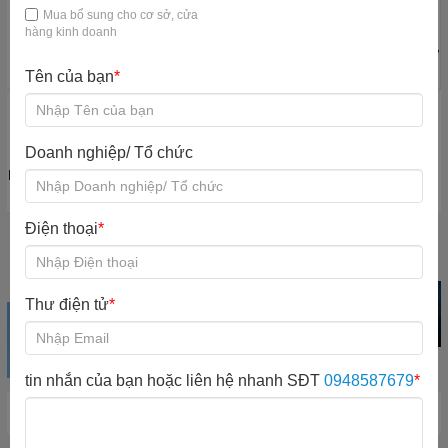
Mua bổ sung cho cơ sở, cửa
hàng kinh doanh
Máy quản lý khu
Quầy thu ngân
Bàn ghế KVC
Đào tạo nhân sự
vui chơi
KVC
Tên của bạn
*
Doanh nghiệp/ Tổ chức
Nội quy quy định
Mổ rộng khu vui
chơi
Điện thoại
*
Khu vui chơi
Trampoline park
Iti Game Giải trí
trong nhà
Xem sản phẩm
Xem sản phẩm
Xem sản phẩm
Thư điện tử
*
tin nhắn của bạn hoặc liên hệ nhanh SĐT
0948587679
*
Hot New Product
Chương trình đã hết hạn