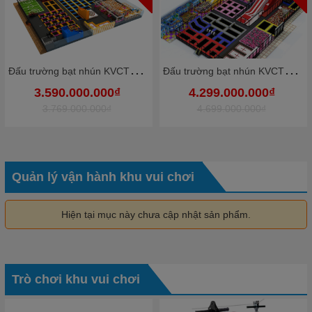
Đ
ấu trường bạt nhún KVCTP9012- Trampoline park rộng lớn chuẩn quốc tế - Công viên bạt nhún vôi nhộn
Đ
ấu trường bạt nhún KVCTP9010- Trampoline park rộng lớn chuẩn quốc tế - Công viên bạt nhún vôi nhộn
3.590.000.000₫
4.299.000.000₫
3.769.000.000₫
4.699.000.000₫
Quản lý vận hành khu vui chơi
Hiện tại mục này chưa cập nhật sản phẩm.
Trò chơi khu vui chơi