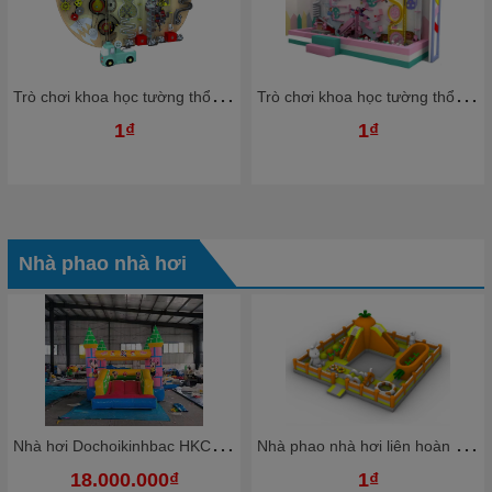
T
rò chơi khoa học tường thổi bóng nhựa Ziczac TTBKB05 Dochoikinhbac Trò chơi hấp dẫn trong nhà bóng
T
rò chơi khoa học tường thổi bóng nhựa Ziczac TTBKB03 Dochoikinhbac Trò chơi hấp dẫn trong nhà bóng
1₫
1₫
Nhà phao nhà hơi
N
hà hơi Dochoikinhbac HKCNH4
N
hà phao nhà hơi liên hoàn NPNHKB03 Dochoikinhbac - Khu trò chơi phao hơi vui nhộn
18.000.000₫
1₫