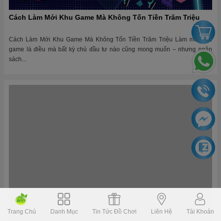
Cách Làm Mới Khu Game Mà Không Tốn Tiền Trăm Triệu
Cách Làm Mới Khu Game Mà Không Tốn Tiền Trăm Triệu Làm mới khu
game là điều mà bất kỳ chủ đầu tư nào cũng mong muốn – nhưng ngân
sách...
Lập Kế Hoạch Bảo Dưỡng Định Kỳ: Bí Mật Để Khu Vui Chơi
Trang Chủ
Danh Mục
Tin Tức Đồ Chơi
Liên Hệ
Tài Khoản
Bền Vững