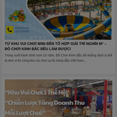
TỪ KHU VUI CHƠI MINI ĐẾN TỔ HỢP GIẢI TRÍ NGHÌN M² –
ĐỒ CHƠI KINH BẮC ĐỀU LÀM ĐƯỢC!
Trong suốt hành trình hơn 10 năm, Đồ Chơi Kinh Bắc đã khẳng định vị thế
là đơn vị thi công khu vui chơi uy tín hàng đầu Việt Nam,...