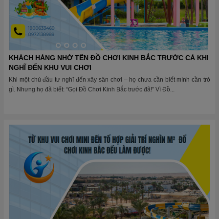
KHÁCH HÀNG NHỚ TÊN ĐỒ CHƠI KINH BẮC TRƯỚC CẢ KHI
NGHĨ ĐẾN KHU VUI CHƠI
Khi một chủ đầu tư nghĩ đến xây sân chơi – họ chưa cần biết mình cần trò
gì. Nhưng họ đã biết: “Gọi Đồ Chơi Kinh Bắc trước đã!” Vì Đồ...