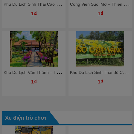
K
hu Du Lịch Sinh Thái Cao Minh - Thiên Đường Nghỉ Dưỡng Giữa Lòng Đồng Nai
C
ông Viên Suối Mơ – Thiên Đường Giải Trí Xanh Giữa Thiên Nhiên
1₫
1₫
K
hu Du Lịch Văn Thánh – Thiên Đường Nghỉ Dưỡng Giữa Lòng Sài Gòn
K
hu Du Lịch Sinh Thái Bò Cạp Vàng – Thiên Đường Giải Trí Xanh Gần Sài Gòn
1₫
1₫
Xe điện trò chơi