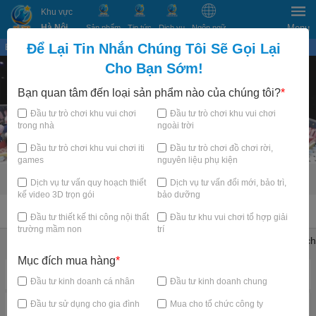
Khu vực
Hà Nội
Menu
Sản phẩm
Tin tức
Dịch vụ
Ngôn ngữ
Để Lại Tin Nhắn Chúng Tôi Sẽ Gọi Lại
Bạn đang xem tại
×
Cho Bạn Sớm!
Bạn quan tâm đến loại sản phẩm nào của chúng tôi?
*
Đầu tư trò chơi khu vui chơi
Đầu tư trò chơi khu vui chơi
trong nhà
ngoài trời
Đầu tư trò chơi khu vui chơi iti
Đầu tư trò chơi đồ chơi rời,
games
nguyên liệu phụ kiện
Dịch vụ tư vấn quy hoạch thiết
Dịch vụ tư vấn đổi mới, bảo trì,
kế video 3D trọn gói
bảo dưỡng
TRANG CHỦ
Đầu tư thiết kế thi công nội thất
Đầu tư khu vui chơi tổ hợp giải
trường mầm non
trí
Khu vui chơi trẻ em trong nhà
Trampoline Park Arena
Thử thách
Mục đích mua hàng
*
Danh mục nổi bật
Đầu tư kinh doanh cá nhân
Đầu tư kinh doanh chung
Đầu tư sử dụng cho gia đình
Mua cho tổ chức công ty