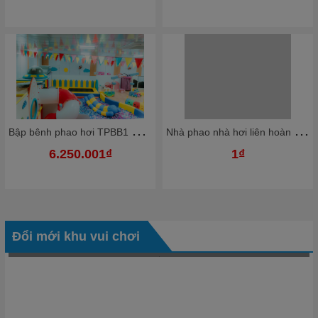
B
ập bênh phao hơi TPBB1 Dochoikinhbac Giải trí hấp dẫn khu vui chơi
N
hà phao nhà hơi liên hoàn NPNHKB02 Dochoikinhbac - Khu trò chơi phao hơi vui nhộn
6.250.001₫
1₫
Đổi mới khu vui chơi