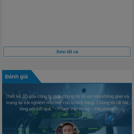
Những Chi Tiết Nhỏ Trong Vận Hành Quyết Định 80%
Thành Công
Khi nhắc đến thành công trong kinh doanh, người ta thường
nghĩ đến chiến lược lớn, tầm nhìn xa hoặc sản phẩm độc đáo.
Tuy nhiên, một thực tế mà...
Xem tất cả
Đánh giá
Thiết kế 3D của công ty giúp chúng tôi tối ưu hóa không gian và
mang lại trải nghiệm mới mẻ cho khách hàng. Chúng tôi rất hài
lòng với kết quả." - Phạm Văn Hùng – Hải phòng