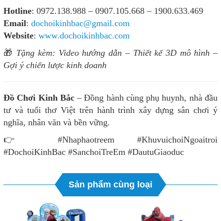
Hotline
: 0972.138.988 – 0907.105.668 – 1900.633.469
Email
:
dochoikinhbac@gmail.com
Website
:
www.dochoikinhbac.com
🎁
Tặng kèm: Video hướng dẫn – Thiết kế 3D mô hình –
Gợi ý chiến lược kinh doanh
Đồ Chơi Kinh Bắc
– Đồng hành cùng phụ huynh, nhà đầu
tư và tuổi thơ Việt trên hành trình xây dựng sân chơi ý
nghĩa, nhân văn và bền vững.
👉 #Nhaphaotreem #KhuvuichoiNgoaitroi
#DochoiKinhBac #SanchoiTreEm #DautuGiaoduc
Sản phẩm cùng loại