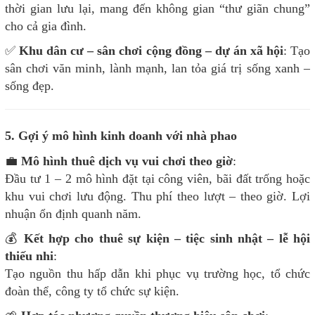
thời gian lưu lại, mang đến không gian “thư giãn chung”
cho cả gia đình.
✅
Khu dân cư – sân chơi cộng đồng – dự án xã hội
: Tạo
sân chơi văn minh, lành mạnh, lan tỏa giá trị sống xanh –
sống đẹp.
5. Gợi ý mô hình kinh doanh với nhà phao
💼
Mô hình thuê dịch vụ vui chơi theo giờ
:
Đầu tư 1 – 2 mô hình đặt tại công viên, bãi đất trống hoặc
khu vui chơi lưu động. Thu phí theo lượt – theo giờ. Lợi
nhuận ổn định quanh năm.
💰
Kết hợp cho thuê sự kiện – tiệc sinh nhật – lễ hội
thiếu nhi
:
Tạo nguồn thu hấp dẫn khi phục vụ trường học, tổ chức
đoàn thể, công ty tổ chức sự kiện.