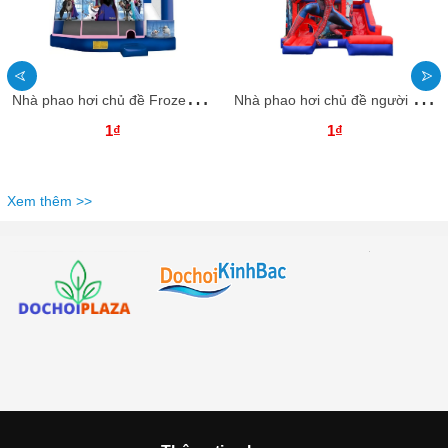
N
hà phao hơi chủ đề Frozen NHNPKB35 Dochoikinhbac Trò chơi vận động siêu hấp dẫn
N
hà phao hơi chủ đề người nhện NHNPKB34 Dochoikinhbac Trò chơi vận động siêu hấp dẫn
1₫
1₫
Xem thêm >>