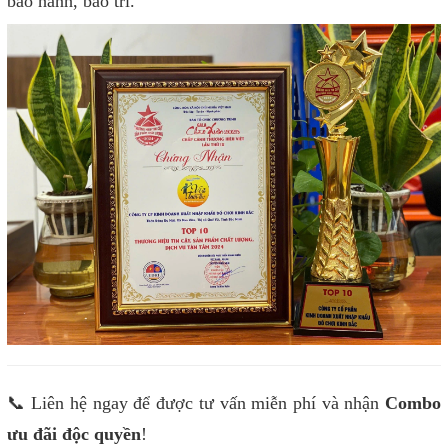
bảo hành, bảo trì.
📞 Liên hệ ngay để được tư vấn miễn phí và nhận
Combo
ưu đãi độc quyền
!