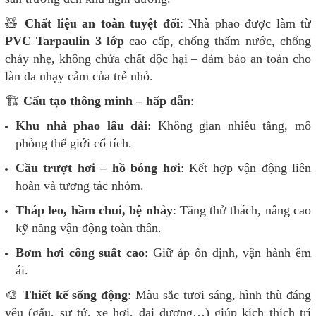
🧸
Chất liệu an toàn tuyệt đối
: Nhà phao được làm từ
PVC Tarpaulin 3 lớp
cao cấp, chống thấm nước, chống
cháy nhẹ, không chứa chất độc hại – đảm bảo an toàn cho
làn da nhạy cảm của trẻ nhỏ.
🏗️
Cấu tạo thông minh – hấp dẫn
:
Khu nhà phao lâu đài
: Không gian nhiều tầng, mô
phỏng thế giới cổ tích.
Cầu trượt hơi – hồ bóng hơi
: Kết hợp vận động liên
hoàn và tương tác nhóm.
Tháp leo, hầm chui, bệ nhảy
: Tăng thử thách, nâng cao
kỹ năng vận động toàn thân.
Bơm hơi công suất cao
: Giữ áp ổn định, vận hành êm
ái.
🎨
Thiết kế sống động
: Màu sắc tươi sáng, hình thù đáng
yêu (gấu, sư tử, xe hơi, đại dương…) giúp kích thích trí