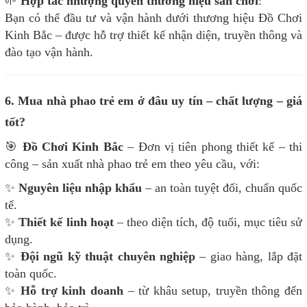
🌱
Hợp tác nhượng quyền thương hiệu sân chơi
:
Bạn có thể đầu tư và vận hành dưới thương hiệu Đồ Chơi
Kinh Bắc – được hỗ trợ thiết kế nhận diện, truyền thông và
đào tạo vận hành.
6. Mua nhà phao trẻ em ở đâu uy tín – chất lượng – giá
tốt?
🎯
Đồ Chơi Kinh Bắc
– Đơn vị tiên phong thiết kế – thi
công – sản xuất nhà phao trẻ em theo yêu cầu, với:
✨
Nguyên liệu nhập khẩu
– an toàn tuyệt đối, chuẩn quốc
tế.
✨
Thiết kế linh hoạt
– theo diện tích, độ tuổi, mục tiêu sử
dụng.
✨
Đội ngũ kỹ thuật chuyên nghiệp
– giao hàng, lắp đặt
toàn quốc.
✨
Hỗ trợ kinh doanh
– từ khâu setup, truyền thông đến