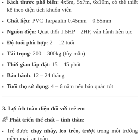
Kích thước phổ biến
: 4x5m, 5x7m, 6x10m, có thể thiết
kế theo diện tích khuôn viên
Chất liệu
: PVC Tarpaulin 0.45mm – 0.55mm
Nguồn điện
: Quạt thổi 1.5HP – 2HP, vận hành liên tục
Độ tuổi phù hợp
: 2 – 12 tuổi
Tải trọng
: 200 – 300kg (tùy mẫu)
Thời gian lắp đặt
: 15 – 45 phút
Bảo hành
: 12 – 24 tháng
Tuổi thọ sử dụng
: 4 – 6 năm nếu bảo quản tốt
3. Lợi ích toàn diện đối với trẻ em
🌈
Phát triển thể chất – tinh thần
:
Trẻ được
chạy nhảy, leo trèo, trượt
trong môi trường
mềm mại, an toàn.