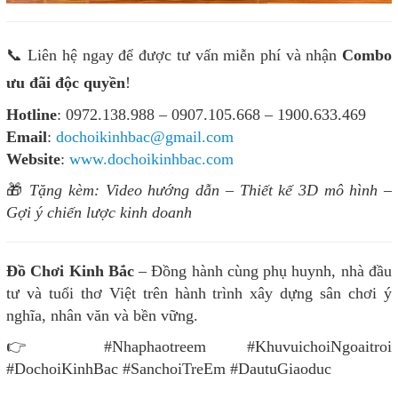
📞 Liên hệ ngay để được tư vấn miễn phí và nhận
Combo
ưu đãi độc quyền
!
Hotline
: 0972.138.988 – 0907.105.668 – 1900.633.469
Email
:
dochoikinhbac@gmail.com
Website
:
www.dochoikinhbac.com
🎁
Tặng kèm: Video hướng dẫn – Thiết kế 3D mô hình –
Gợi ý chiến lược kinh doanh
Đồ Chơi Kinh Bắc
– Đồng hành cùng phụ huynh, nhà đầu
tư và tuổi thơ Việt trên hành trình xây dựng sân chơi ý
nghĩa, nhân văn và bền vững.
👉 #Nhaphaotreem #KhuvuichoiNgoaitroi
#DochoiKinhBac #SanchoiTreEm #DautuGiaoduc