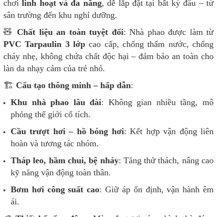
chơi
linh hoạt và đa năng
, dễ lắp đặt tại bất kỳ đâu – từ
sân trường đến khu nghỉ dưỡng.
🧸
Chất liệu an toàn tuyệt đối
: Nhà phao được làm từ
PVC Tarpaulin 3 lớp
cao cấp, chống thấm nước, chống
cháy nhẹ, không chứa chất độc hại – đảm bảo an toàn cho
làn da nhạy cảm của trẻ nhỏ.
🏗️
Cấu tạo thông minh – hấp dẫn
:
Khu nhà phao lâu đài
: Không gian nhiều tầng, mô
phỏng thế giới cổ tích.
Cầu trượt hơi – hồ bóng hơi
: Kết hợp vận động liên
hoàn và tương tác nhóm.
Tháp leo, hầm chui, bệ nhảy
: Tăng thử thách, nâng cao
kỹ năng vận động toàn thân.
Bơm hơi công suất cao
: Giữ áp ổn định, vận hành êm
ái.