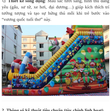
🎨
Thiết kế sống động
: Màu sắc tươi sáng, hình thù đáng
yêu (gấu, sư tử, xe hơi, đại dương…) giúp kích thích trí
tưởng tượng và tạo sự hứng thú mỗi khi trẻ bước vào
“vương quốc tuổi thơ” này.
2. Thông số kỹ thuật tiêu chuẩn (tùy chỉnh linh hoạt)