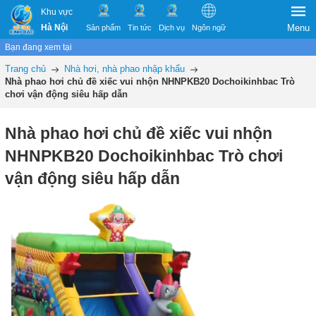
Khu vực
Hà Nội
Menu
Sản phẩm
Tin tức
Dịch vụ
Ngôn ngữ
Bạn đang xem tại
Trang chủ
Nhà hơi, nhà phao nhập khẩu
Nhà phao hơi chủ đề xiếc vui nhộn NHNPKB20 Dochoikinhbac Trò
chơi vận động siêu hấp dẫn
Nhà phao hơi chủ đề xiếc vui nhộn
NHNPKB20 Dochoikinhbac Trò chơi
vận động siêu hấp dẫn