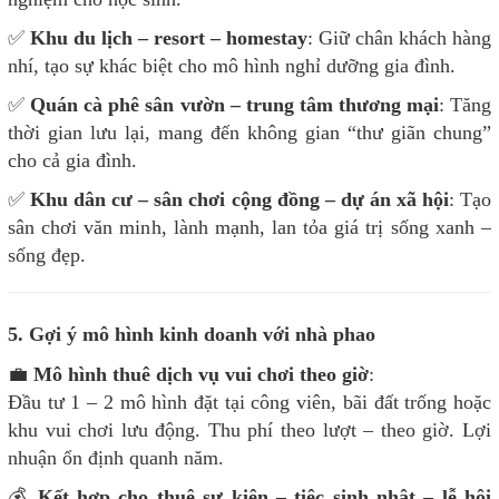
✅
Khu du lịch – resort – homestay
: Giữ chân khách hàng
nhí, tạo sự khác biệt cho mô hình nghỉ dưỡng gia đình.
✅
Quán cà phê sân vườn – trung tâm thương mại
: Tăng
thời gian lưu lại, mang đến không gian “thư giãn chung”
cho cả gia đình.
✅
Khu dân cư – sân chơi cộng đồng – dự án xã hội
: Tạo
sân chơi văn minh, lành mạnh, lan tỏa giá trị sống xanh –
sống đẹp.
5. Gợi ý mô hình kinh doanh với nhà phao
💼
Mô hình thuê dịch vụ vui chơi theo giờ
:
Đầu tư 1 – 2 mô hình đặt tại công viên, bãi đất trống hoặc
khu vui chơi lưu động. Thu phí theo lượt – theo giờ. Lợi
nhuận ổn định quanh năm.
💰
Kết hợp cho thuê sự kiện – tiệc sinh nhật – lễ hội