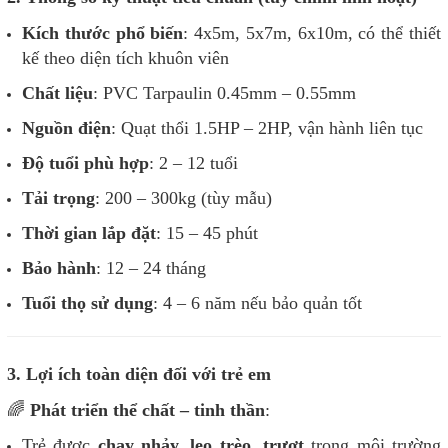
Kích thước phổ biến
: 4x5m, 5x7m, 6x10m, có thể thiết
kế theo diện tích khuôn viên
Chất liệu
: PVC Tarpaulin 0.45mm – 0.55mm
Nguồn điện
: Quạt thổi 1.5HP – 2HP, vận hành liên tục
Độ tuổi phù hợp
: 2 – 12 tuổi
Tải trọng
: 200 – 300kg (tùy mẫu)
Thời gian lắp đặt
: 15 – 45 phút
Bảo hành
: 12 – 24 tháng
Tuổi thọ sử dụng
: 4 – 6 năm nếu bảo quản tốt
3. Lợi ích toàn diện đối với trẻ em
🌈
Phát triển thể chất – tinh thần
:
Trẻ được
chạy nhảy, leo trèo, trượt
trong môi trường