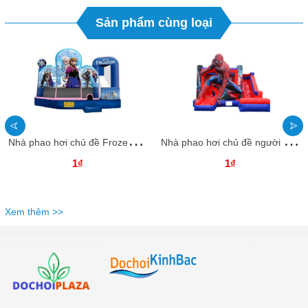
Sản phẩm cùng loại
N
hà phao hơi chủ đề Frozen NHNPKB35 Dochoikinhbac Trò chơi vận động siêu hấp dẫn
N
hà phao hơi chủ đề người nhện NHNPKB34 Dochoikinhbac Trò chơi vận động siêu hấp dẫn
1₫
1₫
Xem thêm >>