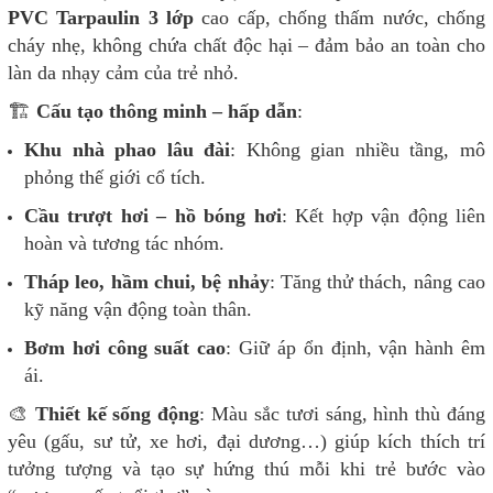
PVC Tarpaulin 3 lớp
cao cấp, chống thấm nước, chống
cháy nhẹ, không chứa chất độc hại – đảm bảo an toàn cho
làn da nhạy cảm của trẻ nhỏ.
🏗️
Cấu tạo thông minh – hấp dẫn
:
Khu nhà phao lâu đài
: Không gian nhiều tầng, mô
phỏng thế giới cổ tích.
Cầu trượt hơi – hồ bóng hơi
: Kết hợp vận động liên
hoàn và tương tác nhóm.
Tháp leo, hầm chui, bệ nhảy
: Tăng thử thách, nâng cao
kỹ năng vận động toàn thân.
Bơm hơi công suất cao
: Giữ áp ổn định, vận hành êm
ái.
🎨
Thiết kế sống động
: Màu sắc tươi sáng, hình thù đáng
yêu (gấu, sư tử, xe hơi, đại dương…) giúp kích thích trí
tưởng tượng và tạo sự hứng thú mỗi khi trẻ bước vào