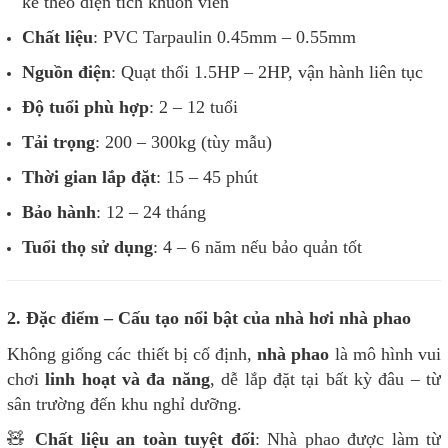
kế theo diện tích khuôn viên
Chất liệu
: PVC Tarpaulin 0.45mm – 0.55mm
Nguồn điện
: Quạt thổi 1.5HP – 2HP, vận hành liên tục
Độ tuổi phù hợp
: 2 – 12 tuổi
Tải trọng
: 200 – 300kg (tùy mẫu)
Thời gian lắp đặt
: 15 – 45 phút
Bảo hành
: 12 – 24 tháng
Tuổi thọ sử dụng
: 4 – 6 năm nếu bảo quản tốt
2. Đặc điểm – Cấu tạo nổi bật của nhà hơi nhà phao
Không giống các thiết bị cố định,
nhà phao
là mô hình vui
chơi
linh hoạt và đa năng
, dễ lắp đặt tại bất kỳ đâu – từ
sân trường đến khu nghỉ dưỡng.
🧸
Chất liệu an toàn tuyệt đối
: Nhà phao được làm từ