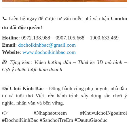
📞 Liên hệ ngay để được tư vấn miễn phí và nhận
Combo
ưu đãi độc quyền
!
Hotline
: 0972.138.988 – 0907.105.668 – 1900.633.469
Email
:
dochoikinhbac@gmail.com
Website
:
www.dochoikinhbac.com
🎁
Tặng kèm: Video hướng dẫn – Thiết kế 3D mô hình –
Gợi ý chiến lược kinh doanh
Đồ Chơi Kinh Bắc
– Đồng hành cùng phụ huynh, nhà đầu
tư và tuổi thơ Việt trên hành trình xây dựng sân chơi ý
nghĩa, nhân văn và bền vững.
👉 #Nhaphaotreem #KhuvuichoiNgoaitroi
#DochoiKinhBac #SanchoiTreEm #DautuGiaoduc