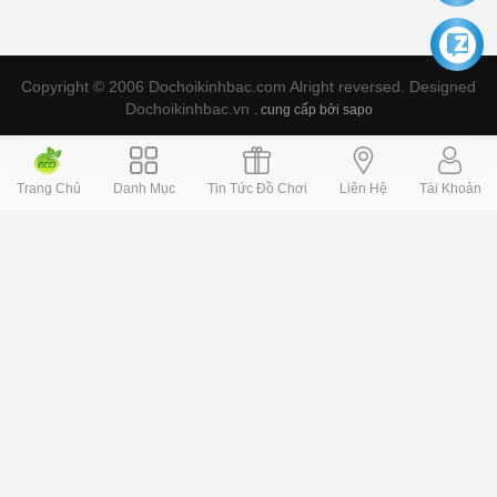
Copyright © 2006 Dochoikinhbac.com Alright reversed. Designed
Dochoikinhbac.vn
.
cung cấp bởi sapo
Trang Chủ
Danh Mục
Tin Tức Đồ Chơi
Liên Hệ
Tài Khoản