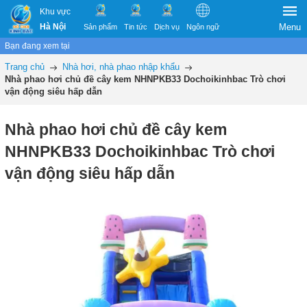
Khu vực
Hà Nội
Menu
Sản phẩm
Tin tức
Dịch vụ
Ngôn ngữ
Bạn đang xem tại
Trang chủ
Nhà hơi, nhà phao nhập khẩu
Nhà phao hơi chủ đề cây kem NHNPKB33 Dochoikinhbac Trò chơi
vận động siêu hấp dẫn
Nhà phao hơi chủ đề cây kem
NHNPKB33 Dochoikinhbac Trò chơi
vận động siêu hấp dẫn