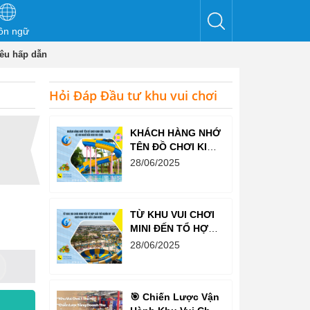
ôn ngữ
iêu hấp dẫn
Hỏi Đáp Đầu tư khu vui chơi
KHÁCH HÀNG NHỚ
TÊN ĐỒ CHƠI KINH
BẮC TRƯỚC CẢ
28/06/2025
KHI NGHĨ ĐẾN KHU
VUI CHƠI
TỪ KHU VUI CHƠI
MINI ĐẾN TỔ HỢP
GIẢI TRÍ NGHÌN M²
28/06/2025
– ĐỒ CHƠI KINH
BẮC ĐỀU LÀM
ĐƯỢC!
🎯 Chiến Lược Vận