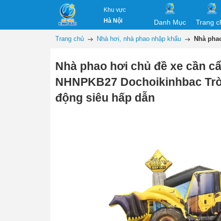
Khu vực
Hà Nội
Danh Mục
Trang c
Trang chủ
Nhà hơi, nhà phao nhập khẩu
Nhà phao
Nhà phao hơi chủ đề xe cần c
NHNPKB27 Dochoikinhbac Trò
động siêu hấp dẫn