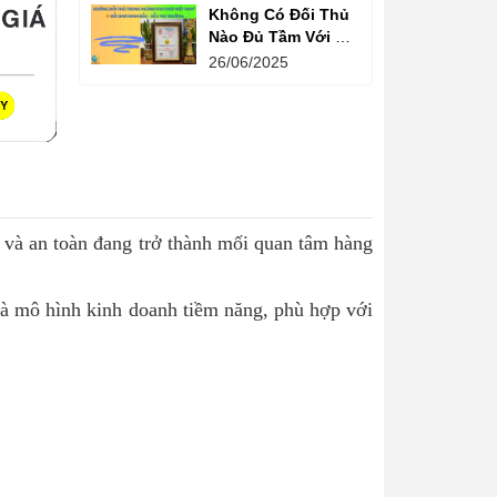
Không Có Đối Thủ
Nào Đủ Tầm Với Đồ
Chơi Kinh Bắc
26/06/2025
Trong Ngành Vui
Chơi Tại Việt Nam
t và an toàn đang trở thành mối quan tâm hàng
 là mô hình kinh doanh tiềm năng, phù hợp với