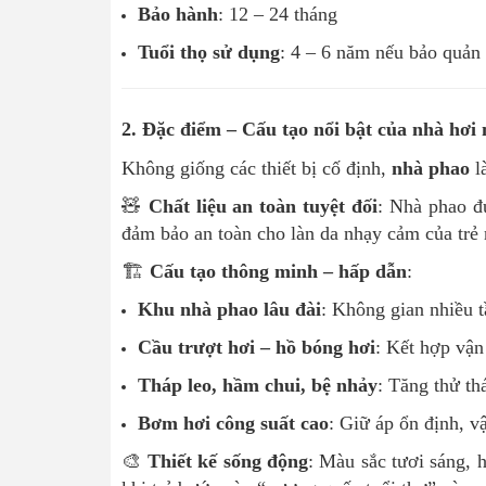
Bảo hành
: 12 – 24 tháng
Tuổi thọ sử dụng
: 4 – 6 năm nếu bảo quản 
2. Đặc điểm – Cấu tạo nổi bật của nhà hơi
Không giống các thiết bị cố định,
nhà phao
l
🧸
Chất liệu an toàn tuyệt đối
: Nhà phao 
đảm bảo an toàn cho làn da nhạy cảm của trẻ 
🏗️
Cấu tạo thông minh – hấp dẫn
:
Khu nhà phao lâu đài
: Không gian nhiều t
Cầu trượt hơi – hồ bóng hơi
: Kết hợp vận
Tháp leo, hầm chui, bệ nhảy
: Tăng thử th
Bơm hơi công suất cao
: Giữ áp ổn định, v
🎨
Thiết kế sống động
: Màu sắc tươi sáng, 