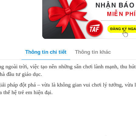
Thông tin chi tiết
Thông tin khác
ng ngoài trời, việc tạo nên những sân chơi lành mạnh, thu hú
à đầu tư giáo dục.
iải pháp đột phá – vừa là không gian vui chơi lý tưởng, vừa
thế hệ trẻ em hiện đại.