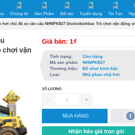
hủ
Chúng tôi
Sản Phẩm
Đối tác
Tuyển dụng
Tin Tức
Ng
 hơi chủ đề xe cần cẩu NHNPKB27 Dochoikinhbac Trò chơi vận động s
ẩu
Giá bán: 1₫
 chơi vận
Tình trạng:
Còn hàng
Mã sản phẩm:
NHNPKB27
Thương hiệu:
Đồ chơi kinh bắc
Loại:
Nhà phao nhà hơi
SỐ LƯỢNG
-
+
MUA HÀNG
Nhận báo giá trọn gói