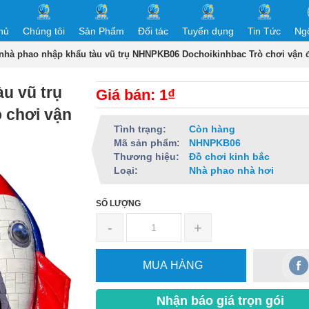
hủ
Chúng tôi
Sản Phẩm
Đối tác
Tuyển dụng
Tin Tức
Ng
nhà phao nhập khẩu tàu vũ trụ NHNPKB06 Dochoikinhbac Trò chơi vận 
u vũ trụ
Giá bán: 1₫
 chơi vận
Tình trạng:
Còn hàng
Mã sản phẩm:
NHNPKB06
Thương hiệu:
Đồ chơi kinh bắc
Loại:
Nhà phao nhà hơi
SỐ LƯỢNG
-
+
MUA HÀNG
Nhận báo giá trọn gói