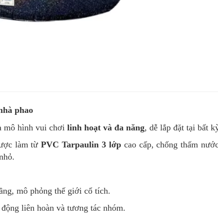
 nhà phao
à mô hình vui chơi
linh hoạt và đa năng
, dễ lắp đặt tại bất
được làm từ
PVC Tarpaulin 3 lớp
cao cấp, chống thấm nước
nhỏ.
ầng, mô phỏng thế giới cổ tích.
 động liên hoàn và tương tác nhóm.