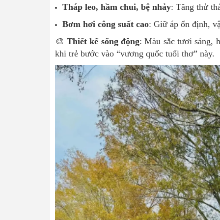
Tháp leo, hầm chui, bệ nhảy
: Tăng thử th
Bơm hơi công suất cao
: Giữ áp ổn định, v
🎨
Thiết kế sống động
: Màu sắc tươi sáng, 
khi trẻ bước vào “vương quốc tuổi thơ” này.