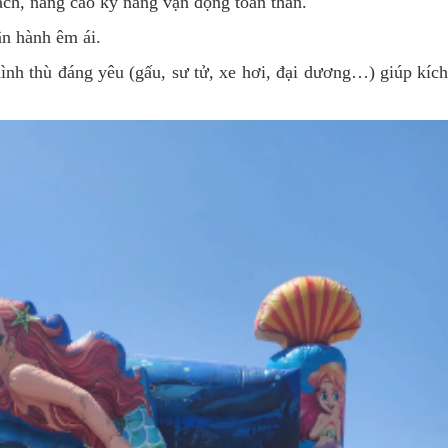
ách, nâng cao kỹ năng vận động toàn thân.
ận hành êm ái.
hình thù đáng yêu (gấu, sư tử, xe hơi, đại dương…) giúp kích