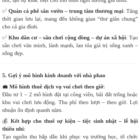
nhí, tạo sự khác biệt cho mô hình nghỉ dưỡng gia đình.
✅
Quán cà phê sân vườn – trung tâm thương mại
: Tăng
thời gian lưu lại, mang đến không gian “thư giãn chung”
cho cả gia đình.
✅
Khu dân cư – sân chơi cộng đồng – dự án xã hội
: Tạo
sân chơi văn minh, lành mạnh, lan tỏa giá trị sống xanh –
sống đẹp.
5. Gợi ý mô hình kinh doanh với nhà phao
💼
Mô hình thuê dịch vụ vui chơi theo giờ
:
Đầu tư 1 – 2 mô hình đặt tại công viên, bãi đất trống hoặc
khu vui chơi lưu động. Thu phí theo lượt – theo giờ. Lợi
nhuận ổn định quanh năm.
💰
Kết hợp cho thuê sự kiện – tiệc sinh nhật – lễ hội
thiếu nhi
:
Tạo nguồn thu hấp dẫn khi phục vụ trường học, tổ chức