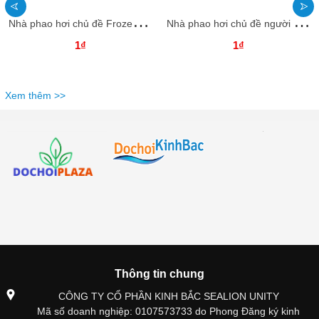
N
hà phao hơi chủ đề Frozen NHNPKB35 Dochoikinhbac Trò chơi vận động siêu hấp dẫn
N
hà phao hơi chủ đề người nhện NHNPKB34 Dochoikinhbac Trò chơi vận động siêu hấp dẫn
1₫
1₫
Xem thêm >>
Thông tin chung
CÔNG TY CỔ PHẦN KINH BẮC SEALION UNITY
Mã số doanh nghiệp: 0107573733 do Phong Đăng ký kinh