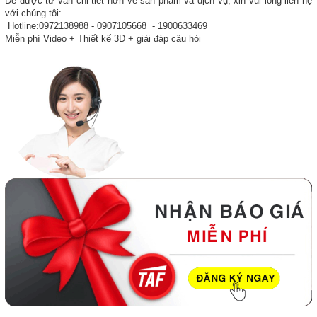
Để được tư vấn chi tiết hơn về sản phẩm và dịch vụ, xin vui lòng liên hệ
với chúng tôi:
Hotline:0972138988 - 0907105668 - 1900633469
Miễn phí Video + Thiết kế 3D + giải đáp câu hỏi