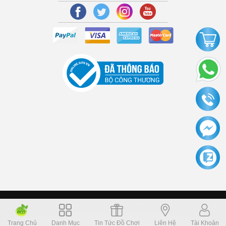
Copyright © 2006 Dochoikinhbac.com Alright reversed. Designed
Dochoikinhbac.vn
.
cung cấp bởi sapo
Trang Chủ
Danh Mục
Tin Tức Đồ Chơi
Liên Hệ
Tài Khoản