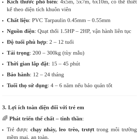
Kích thước phổ biến
: 4x5m, 5x7m, 6x10m, có thể thiết
kế theo diện tích khuôn viên
Chất liệu
: PVC Tarpaulin 0.45mm – 0.55mm
Nguồn điện
: Quạt thổi 1.5HP – 2HP, vận hành liên tục
Độ tuổi phù hợp
: 2 – 12 tuổi
Tải trọng
: 200 – 300kg (tùy mẫu)
Thời gian lắp đặt
: 15 – 45 phút
Bảo hành
: 12 – 24 tháng
Tuổi thọ sử dụng
: 4 – 6 năm nếu bảo quản tốt
3. Lợi ích toàn diện đối với trẻ em
🌈
Phát triển thể chất – tinh thần
:
Trẻ được
chạy nhảy, leo trèo, trượt
trong môi trường
mềm mại, an toàn.