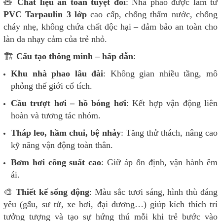
🧸
Chất liệu an toàn tuyệt đối
: Nhà phao được làm từ
PVC Tarpaulin 3 lớp
cao cấp, chống thấm nước, chống
cháy nhẹ, không chứa chất độc hại – đảm bảo an toàn cho
làn da nhạy cảm của trẻ nhỏ.
🏗️
Cấu tạo thông minh – hấp dẫn
:
Khu nhà phao lâu đài
: Không gian nhiều tầng, mô
phỏng thế giới cổ tích.
Cầu trượt hơi – hồ bóng hơi
: Kết hợp vận động liên
hoàn và tương tác nhóm.
Tháp leo, hầm chui, bệ nhảy
: Tăng thử thách, nâng cao
kỹ năng vận động toàn thân.
Bơm hơi công suất cao
: Giữ áp ổn định, vận hành êm
ái.
🎨
Thiết kế sống động
: Màu sắc tươi sáng, hình thù đáng
yêu (gấu, sư tử, xe hơi, đại dương…) giúp kích thích trí
tưởng tượng và tạo sự hứng thú mỗi khi trẻ bước vào