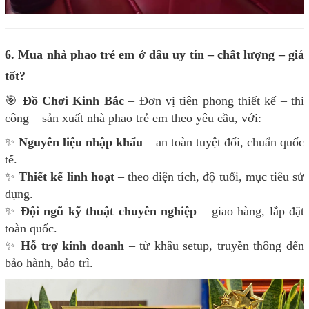
6. Mua nhà phao trẻ em ở đâu uy tín – chất lượng – giá
tốt?
🎯
Đồ Chơi Kinh Bắc
– Đơn vị tiên phong thiết kế – thi
công – sản xuất nhà phao trẻ em theo yêu cầu, với:
✨
Nguyên liệu nhập khẩu
– an toàn tuyệt đối, chuẩn quốc
tế.
✨
Thiết kế linh hoạt
– theo diện tích, độ tuổi, mục tiêu sử
dụng.
✨
Đội ngũ kỹ thuật chuyên nghiệp
– giao hàng, lắp đặt
toàn quốc.
✨
Hỗ trợ kinh doanh
– từ khâu setup, truyền thông đến
bảo hành, bảo trì.