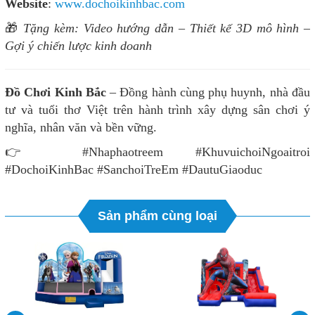
Website
:
www.dochoikinhbac.com
🎁
Tặng kèm: Video hướng dẫn – Thiết kế 3D mô hình –
Gợi ý chiến lược kinh doanh
Đồ Chơi Kinh Bắc
– Đồng hành cùng phụ huynh, nhà đầu
tư và tuổi thơ Việt trên hành trình xây dựng sân chơi ý
nghĩa, nhân văn và bền vững.
👉 #Nhaphaotreem #KhuvuichoiNgoaitroi
#DochoiKinhBac #SanchoiTreEm #DautuGiaoduc
Sản phẩm cùng loại