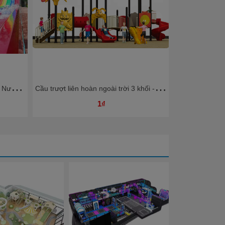
M
áng Trượt Cầu Vồng Công Viên Nước - MTCVKB04 Dochoikinhbac
C
ầu trượt liên hoàn ngoài trời 3 khối - CVLHKB03 Dochoikinhbac
1₫