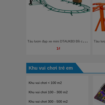
T
àu lượn đạp xe mini DTAUKB3 Đồ chơi Kinh Bắc Khu vui chơi giải trí 2025 hấp dẫn
1₫
Khu vui chơi trẻ em
Khu vui chơi < 100 m2
Khu vui chơi 100 - 300 m2
Khu vui chơi 300 - 500 m2