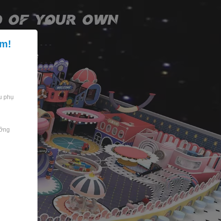
ớm!
×
ệu phụ
ưỡng