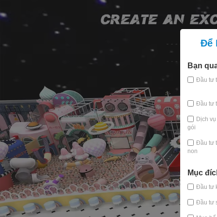
Để 
Bạn qua
Đầu tư 
Đầu tư t
Dịch vụ
gói
Đầu tư 
non
Mục đí
Đầu tư 
Đầu tư 