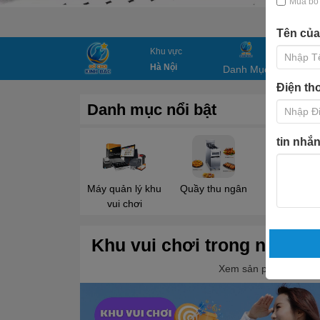
Mua bổ 
Tên của
Khu vực
Hà Nội
Danh Mục
Trang c
Điện th
Danh mục nổi bật
tin nhắ
Máy quản lý khu
Quầy thu ngân
Bàn ghế 
vui chơi
Khu vui chơi trong nhà
Xem sản phẩm