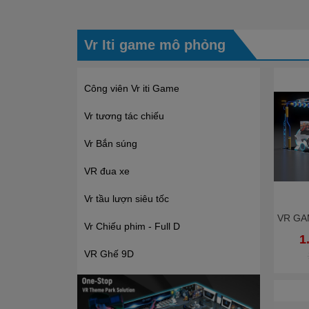
Vr Iti game mô phỏng
- 16%
Công viên Vr iti Game
Vr tương tác chiếu
Vr Bắn súng
VR đua xe
Vr tầu lượn siêu tốc
V
R GAME MÔ PHỎNG KVCGE1031- 85m2 công viên vui chơi mô phỏng thực tế ảo hấp dẫn
Vr Chiếu phim - Full D
2.999.000.000₫
1
VR Ghế 9D
3.550.000.000₫
- 26%