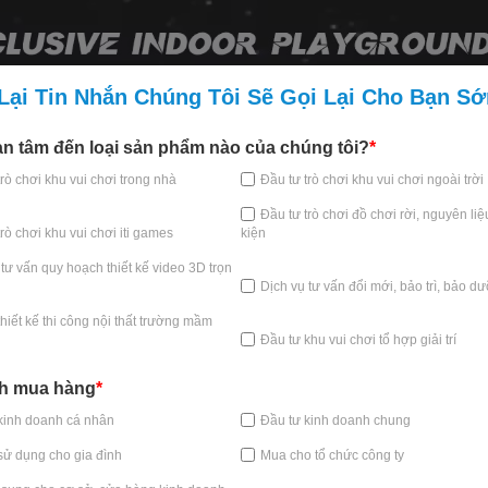
Lại Tin Nhắn Chúng Tôi Sẽ Gọi Lại Cho Bạn S
n tâm đến loại sản phẩm nào của chúng tôi?
*
trò chơi khu vui chơi trong nhà
Đầu tư trò chơi khu vui chơi ngoài trời
Đầu tư trò chơi đồ chơi rời, nguyên li
rò chơi khu vui chơi iti games
kiện
 tư vấn quy hoạch thiết kế video 3D trọn
Dịch vụ tư vấn đổi mới, bảo trì, bảo d
thiết kế thi công nội thất trường mầm
Đầu tư khu vui chơi tổ hợp giải trí
ch mua hàng
*
kinh doanh cá nhân
Đầu tư kinh doanh chung
sử dụng cho gia đình
Mua cho tổ chức công ty