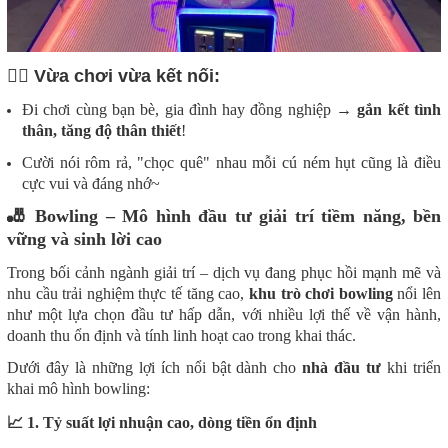
👯‍♀️ Vừa chơi vừa kết nối:
Đi chơi cùng bạn bè, gia đình hay đồng nghiệp →
gắn kết tình
thân, tăng độ thân thiết
!
Cười nói rôm rả, "chọc quê" nhau mỗi cú ném hụt cũng là điều
cực vui và đáng nhớ~
🎳
Bowling – Mô hình đầu tư giải trí tiềm năng, bền
vững và sinh lời cao
Trong bối cảnh ngành giải trí – dịch vụ đang phục hồi mạnh mẽ và
nhu cầu trải nghiệm thực tế tăng cao,
khu trò chơi bowling
nổi lên
như một lựa chọn đầu tư hấp dẫn, với nhiều lợi thế về vận hành,
doanh thu ổn định và tính linh hoạt cao trong khai thác.
Dưới đây là những lợi ích nổi bật dành cho
nhà đầu tư
khi triển
khai mô hình bowling:
📈
1. Tỷ suất lợi nhuận cao, dòng tiền ổn định