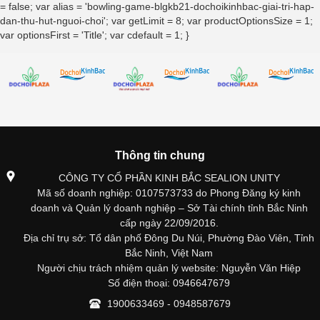
= false; var alias = 'bowling-game-blgkb21-dochoikinhbac-giai-tri-hap-
dan-thu-hut-nguoi-choi'; var getLimit = 8; var productOptionsSize = 1;
var optionsFirst = 'Title'; var cdefault = 1; }
Thông tin chung
CÔNG TY CỔ PHẦN KINH BẮC SEALION UNITY
Mã số doanh nghiệp: 0107573733 do Phong Đăng ký kinh
doanh và Quản lý doanh nghiệp – Sở Tài chính tỉnh Bắc Ninh
cấp ngày 22/09/2016.
Địa chỉ trụ sở: Tổ dân phố Đông Du Núi, Phường Đào Viên, Tỉnh
Bắc Ninh, Việt Nam
Người chịu trách nhiệm quản lý website: Nguyễn Văn Hiệp
Số điện thoại: 0946647679
1900633469 - 0948587679