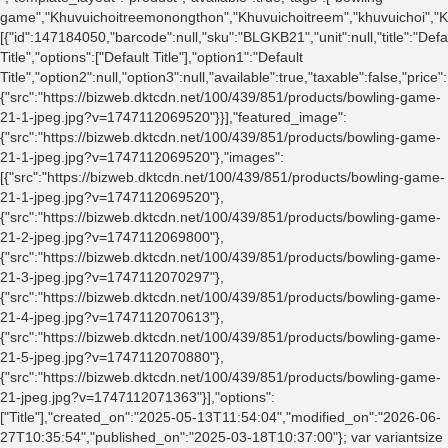
game","Khuvuichoitreemonongthon","Khuvuichoitreem","khuvuichoi","Kh
[{"id":147184050,"barcode":null,"sku":"BLGKB21","unit":null,"title":"Defa
Title","options":["Default Title"],"option1":"Default
Title","option2":null,"option3":null,"available":true,"taxable":false,"
{"src":"https://bizweb.dktcdn.net/100/439/851/products/bowling-game-
21-1-jpeg.jpg?v=1747112069520"}}],"featured_image":
{"src":"https://bizweb.dktcdn.net/100/439/851/products/bowling-game-
21-1-jpeg.jpg?v=1747112069520"},"images":
[{"src":"https://bizweb.dktcdn.net/100/439/851/products/bowling-game-
21-1-jpeg.jpg?v=1747112069520"},
{"src":"https://bizweb.dktcdn.net/100/439/851/products/bowling-game-
21-2-jpeg.jpg?v=1747112069800"},
{"src":"https://bizweb.dktcdn.net/100/439/851/products/bowling-game-
21-3-jpeg.jpg?v=1747112070297"},
{"src":"https://bizweb.dktcdn.net/100/439/851/products/bowling-game-
21-4-jpeg.jpg?v=1747112070613"},
{"src":"https://bizweb.dktcdn.net/100/439/851/products/bowling-game-
21-5-jpeg.jpg?v=1747112070880"},
{"src":"https://bizweb.dktcdn.net/100/439/851/products/bowling-game-
21-jpeg.jpg?v=1747112071363"}],"options":
["Title"],"created_on":"2025-05-13T11:54:04","modified_on":"2026-06-
27T10:35:54","published_on":"2025-03-18T10:37:00"}; var variantsize