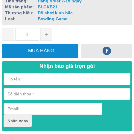
Tình trạng:
Hàng order 7-15 ngày
Mã sản phẩm:
BLGKB21
Thương hiệu:
Đồ chơi kinh bắc
Loại:
Bowling Game
-
+
MUA HÀNG
Nhận báo giá trọn gói
Nhận ngay