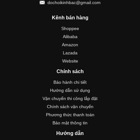
dochoikinhbac@gmail.com
Kênh bán hàng
Shoppee
Alibaba
Amazon
Lazada
Website
Chính sách
Bảo hành chi tiết
Hướng dẫn sử dụng
Vận chuyển thi công lắp đặt
Chính sách vận chuyển
Phương thức thanh toán
Bảo mật thông tin
Hướng dẫn