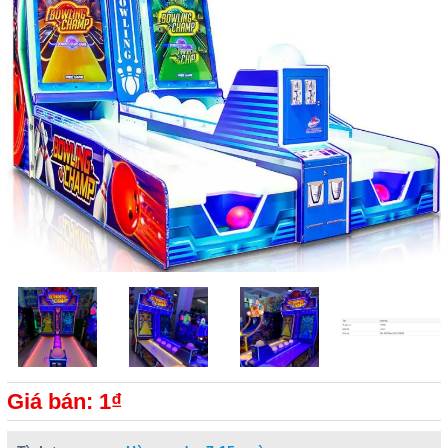
Giá bán: 1₫