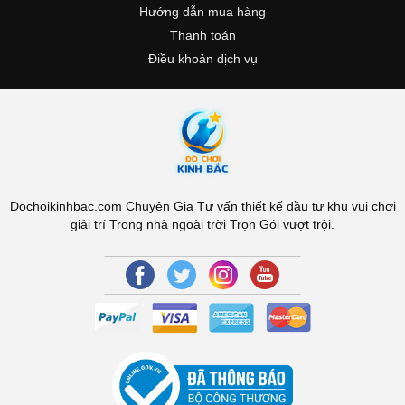
Hướng dẫn mua hàng
Thanh toán
Điều khoản dịch vụ
Dochoikinhbac.com Chuyên Gia Tư vấn thiết kế đầu tư khu vui chơi
giải trí Trong nhà ngoài trời Trọn Gói vượt trội.