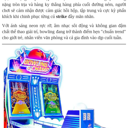
nặng tròn trịa và hàng ky thẳng hàng phía cuối đường ném, người
chơi sẽ cảm nhận được cảm giác hồi hộp, tập trung và cực kỳ phấn
khích khi chinh phục từng cú
strike
đầy mãn nhãn.
Với ánh sáng neon rực rỡ, âm nhạc sôi động và không gian đậm
chất thể thao giải trí, bowling đang trở thành điểm hẹn "chuẩn trend"
cho giới trẻ, nhân viên văn phòng và cả gia đình vào dịp cuối tuần.