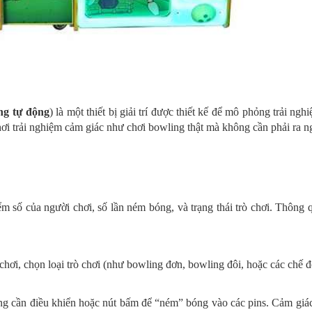
ng tự động
) là một thiết bị giải trí được thiết kế để mô phỏng trải ng
chơi trải nghiệm cảm giác như chơi bowling thật mà không cần phải ra 
iểm số của người chơi, số lần ném bóng, và trạng thái trò chơi. Thông
chơi, chọn loại trò chơi (như bowling đơn, bowling đôi, hoặc các chế 
ng cần điều khiển hoặc nút bấm để “ném” bóng vào các pins. Cảm gi