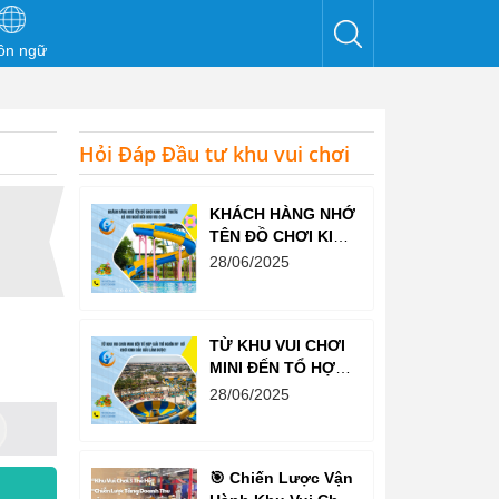
ôn ngữ
Hỏi Đáp Đầu tư khu vui chơi
KHÁCH HÀNG NHỚ
TÊN ĐỒ CHƠI KINH
BẮC TRƯỚC CẢ
28/06/2025
KHI NGHĨ ĐẾN KHU
VUI CHƠI
TỪ KHU VUI CHƠI
MINI ĐẾN TỔ HỢP
GIẢI TRÍ NGHÌN M²
28/06/2025
– ĐỒ CHƠI KINH
BẮC ĐỀU LÀM
ĐƯỢC!
🎯 Chiến Lược Vận