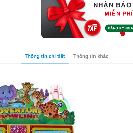
Thông tin chi tiết
Thông tin khác