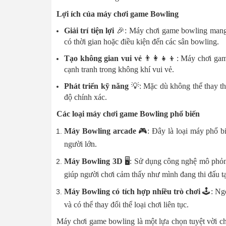
Lợi ích của máy chơi game Bowling
Giải trí tiện lợi
🎉: Máy chơi game bowling mang lạ
có thời gian hoặc điều kiện đến các sân bowling.
Tạo không gian vui vẻ
👨‍👩‍👧‍👦: Máy chơi gam
cạnh tranh trong không khí vui vẻ.
Phát triển kỹ năng
💡: Mặc dù không thể thay thế
độ chính xác.
Các loại máy chơi game Bowling phổ biến
Máy Bowling arcade
🎮: Đây là loại máy phổ biế
người lớn.
Máy Bowling 3D
🖥️: Sử dụng công nghệ mô phỏn
giúp người chơi cảm thấy như mình đang thi đấu tạ
Máy Bowling có tích hợp nhiều trò chơi
🕹️: Ng
và có thể thay đổi thể loại chơi liên tục.
Máy chơi game bowling là một lựa chọn tuyệt vời cho